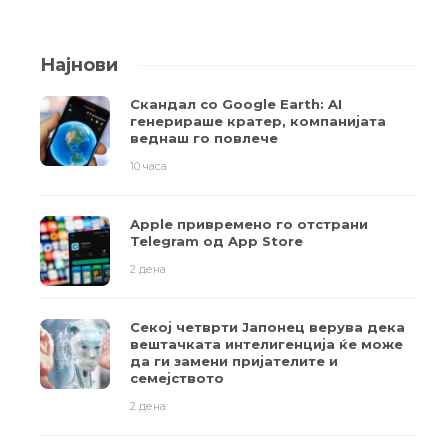
Најнови
Скандал со Google Earth: AI
генерираше кратер, компанијата
веднаш го повлече
10 часа
Apple привремено го отстрани
Telegram од App Store
2 дена
Секој четврти Јапонец верува дека
вештачката интелигенција ќе може
да ги замени пријателите и
семејството
2 дена