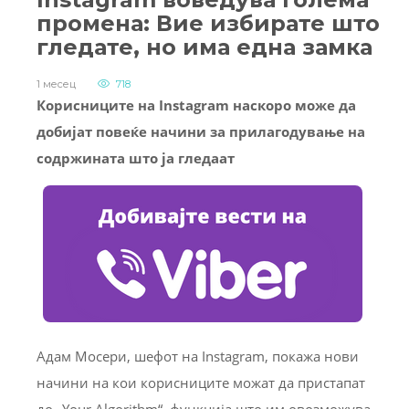
промена: Вие избирате што
гледате, но има една замка
1 месец
718
Корисниците на Instagram наскоро може да
добијат повеќе начини за прилагодување на
содржината што ја гледаат
Адам Мосери, шефот на Instagram, покажа нови
начини на кои корисниците можат да пристапат
до „Your Algorithm“, функција што им овозможува