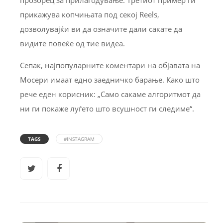
прикажува копчињата под секој Reels,
дозволувајќи ви да означите дали сакате да
видите повеќе од тие видеа.
Сепак, најпопуларните коментари на објавата на
Мосери имаат едно заедничко барање. Како што
рече еден корисник: „Само сакаме алгоритмот да
ни ги покаже луѓето што всушност ги следиме“.
TAGS
#INSTAGRAM