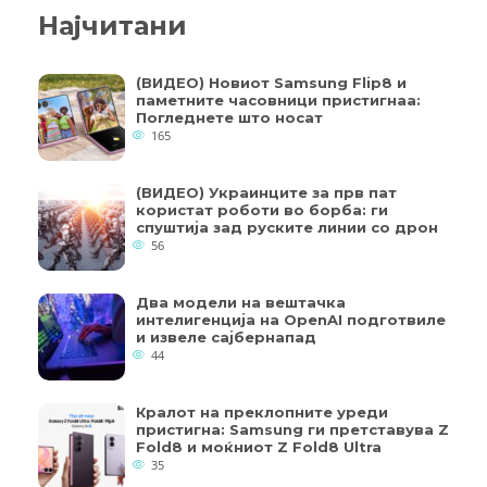
Најчитани
(ВИДЕО) Новиот Samsung Flip8 и
паметните часовници пристигнаа:
Погледнете што носат
165
(ВИДЕО) Украинците за прв пат
користат роботи во борба: ги
спуштија зад руските линии со дрон
56
Два модели на вештачка
интелигенција на OpenAI подготвиле
и извеле сајбернапад
44
Кралот на преклопните уреди
пристигна: Samsung ги претставува Z
Fold8 и моќниот Z Fold8 Ultra
35