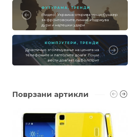
ФУТУРАМА
,
ТРЕНДИ
(Видео) Украина открива мини-бункер
за фронтовските линии: Издржува
дури и најтешки удари
КОМПЈУТЕРИ
,
ТРЕНДИ
Драстично зголемување на цената на
телефоните и лаптопите доаѓа: Лоши
вести доаѓаат од Волстрит
Поврзани артикли