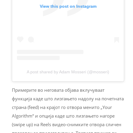
View this post on Instagram
A post shared by Adam Mosseri (@mosseri)
Примерите во неговата објава вклучуваат
функција каде што лизгањето надолу на почетната
страна (feed) на крајот го отвора менито „Your
Algorithm“ и опција каде што лизгањето нагоре
(swipe up) на Reels видео-снимките отвора сличен
прозорец за прилагодување. Третиот пример ги