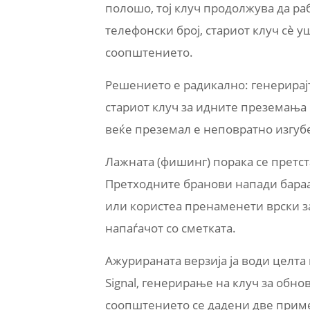
полошо, тој клуч продолжува да раб
телефонски број, стариот клуч сè 
соопштението.
Решението е радикално: генерирајте
стариот клуч за идните преземања 
веќе преземал е неповратно изгуб
Лажната (фишинг) порака се претст
Претходните бранови напади бараа
или користеа пренаменети врски за
напаѓачот со сметката.
Ажурираната верзија ја води целт
Signal, генерирање на клуч за обн
соопштението се дадени две приме