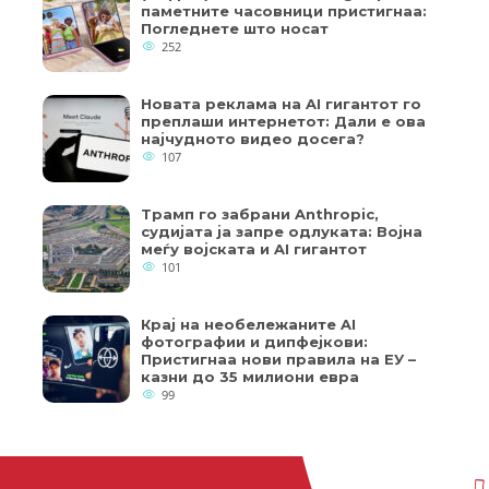
паметните часовници пристигнаа:
Погледнете што носат
252
Новата реклама на AI гигантот го
преплаши интернетот: Дали е ова
најчудното видео досега?
107
Трамп го забрани Anthropic,
судијата ја запре одлуката: Војна
меѓу војската и AI гигантот
101
Крај на необележаните AI
фотографии и дипфејкови:
Пристигнаа нови правила на ЕУ –
казни до 35 милиони евра
99