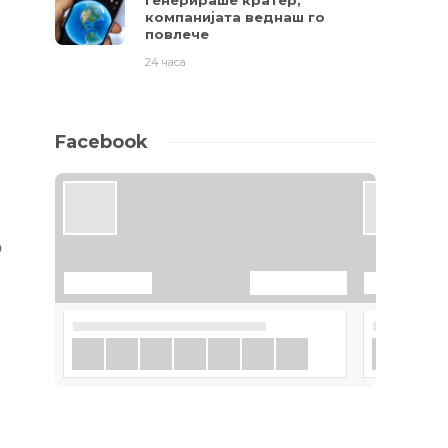
генерираше кратер,
компанијата веднаш го
повлече
24 часа
Facebook
о