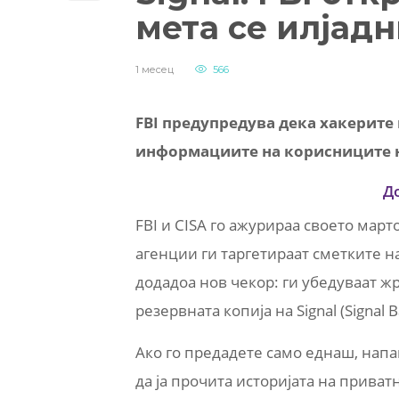
мета се илјад
1 месец
566
FBI предупредува дека хакерите 
информациите на корисниците на
Д
FBI и CISA го ажурираа своето мар
агенции ги таргетираат сметките на
додадоа нов чекор: ги убедуваат жр
резервната копија на Signal (Signal 
Ако го предадете само еднаш, напаѓ
да ја прочита историјата на приват