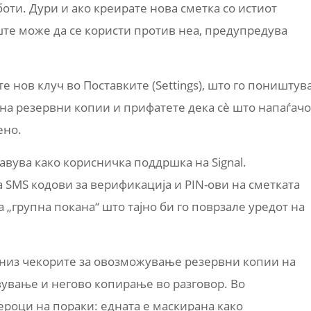
оти. Дури и ако креирате нова сметка со истиот
уште може да се користи против неа, предупредува
 нов клуч во Поставките (Settings), што го поништув
на резервни копии и прифатете дека сè што напаѓачо
ено.
авува како корисничка поддршка на Signal.
 SMS кодови за верификација и PIN-ови на сметката
 „групна покана“ што тајно би го поврзале уредот на
а низ чекорите за овозможување резервни копии на
овување и негово копирање во разговор. Во
роци на пораки: едната е маскирана како