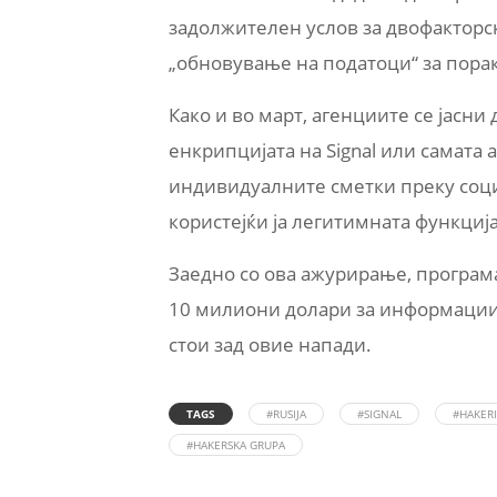
задолжителен услов за двофакторска
„обновување на податоци“ за порак
Како и во март, агенциите се јасни
енкрипцијата на Signal или самата
индивидуалните сметки преку соци
користејќи ја легитимната функција
Заедно со ова ажурирање, програмат
10 милиони долари за информации з
стои зад овие напади.
TAGS
#RUSIJA
#SIGNAL
#HAKERI
#HAKERSKA GRUPA