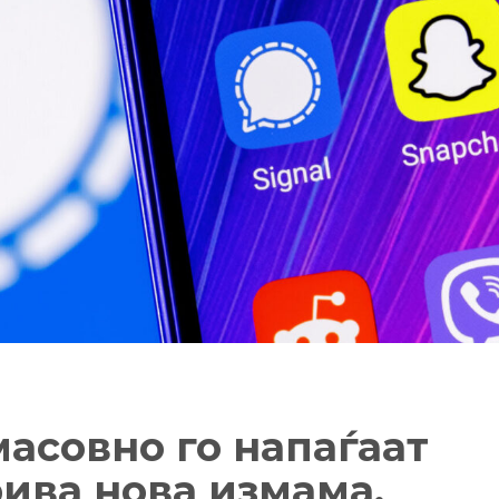
масовно го напаѓаат
крива нова измама,