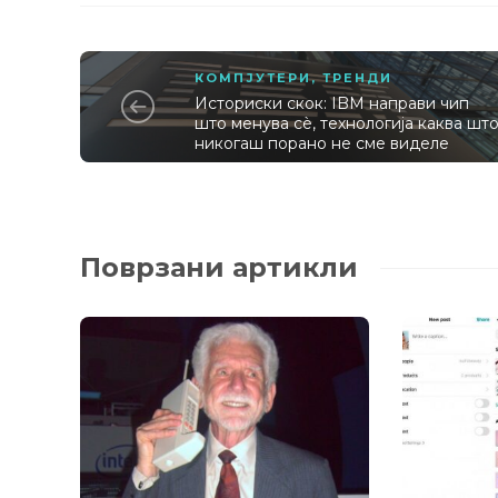
КОМПЈУТЕРИ
,
ТРЕНДИ
Историски скок: IBM направи чип
што менува сè, технологија каква шт
никогаш порано не сме виделе
Поврзани артикли