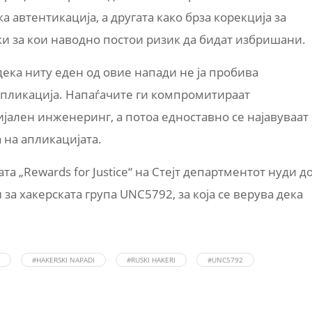
 автентикација, а другата како брза корекција за
и за кои наводно постои ризик да бидат избришани.
 дека ниту еден од овие напади не ја пробива
 апликација. Напаѓачите ги компромитираат
јален инженеринг, а потоа едноставно се најавуваат
 на апликацијата.
а „Rewards for Justice“ на Стејт департментот нуди д
а хакерската група UNC5792, за која се верува дека
#HAKERSKI NAPADI
#RUSKI HAKERI
#UNC5792