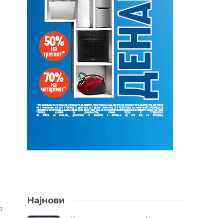
Најнови
е