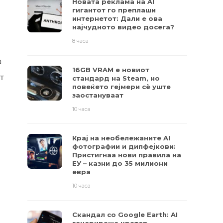
Новата реклама на AI
гигантот го преплаши
интернетот: Дали е ова
најчудното видео досега?
8 часа
а
16GB VRAM е новиот
т
стандард на Steam, но
повеќето гејмери ​​сè уште
заостануваат
10 часа
Крај на необележаните AI
фотографии и дипфејкови:
Пристигнаа нови правила на
ЕУ – казни до 35 милиони
евра
10 часа
Скандал со Google Earth: AI