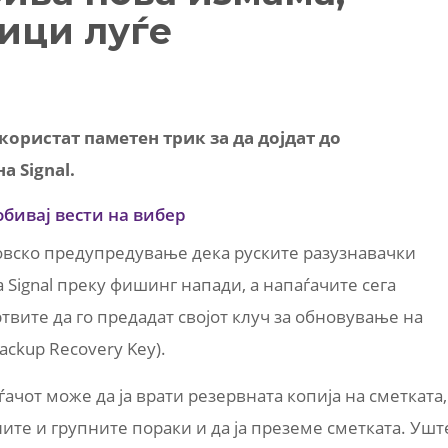
ници луѓе
користат паметен трик за да дојдат до
 Signal.
обивај вести на вибер
товско предупредување дека руските разузнавачки
 Signal преку фишинг напади, а напаѓачите сега
твите да го предадат својот клуч за обновување на
Backup Recovery Key).
ачот може да ја врати резервната копија на сметката,
ните и групните пораки и да ја преземе сметката. Ушт