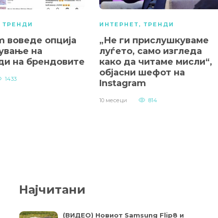
,
ТРЕНДИ
ИНТЕРНЕТ
,
ТРЕНДИ
m воведе опција
„Не ги прислушкуваме
чување на
луѓето, само изгледа
ди на брендовите
како да читаме мисли“,
објасни шефот на
1433
Instagram
10 месеци
814
Најчитани
(ВИДЕО) Новиот Samsung Flip8 и