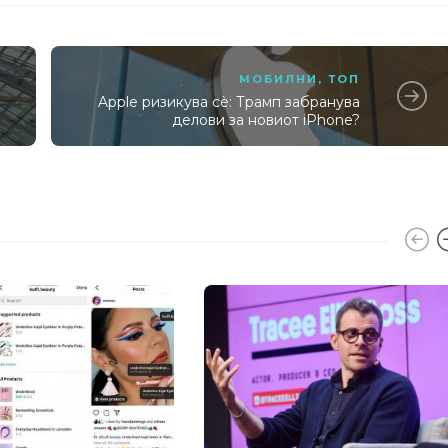
МОБИЛНИ
,
ТОП
Apple ризикува сè: Трамп забранува
о
делови за новиот iPhone?