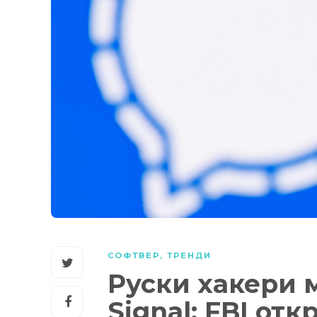
СОФТВЕР
,
ТРЕНДИ
Руски хакери 
Signal: FBI от