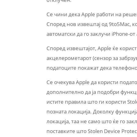
Се чини дека Apple работи на реше
Според нов извештај од 9to5Mac, к
автоматски да го заклучи iPhone-от
Според извештајот, Apple ќе корис
акцелерометарот (сензор за забрзув
податоците покажат дека телефонот 
Се очекува Apple да користи подато
дополнително да ја подобри функци
истите правила што ги користи Stole
позната локација. Доколку функциј
локација, таа не само што ќе го зак
поставките што Stolen Device Prote