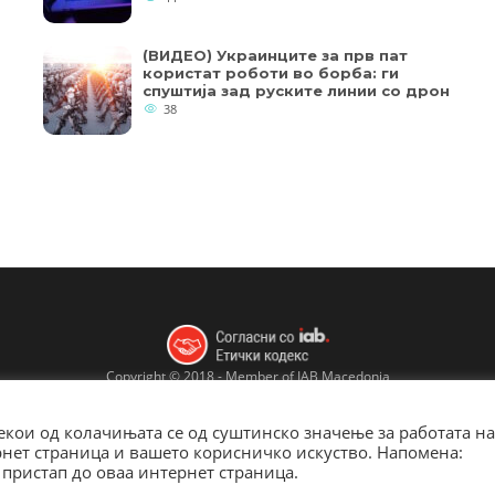
(ВИДЕО) Украинците за прв пат
користат роботи во борба: ги
спуштија зад руските линии со дрон
38
Copyright © 2018 - Member of IAB Macedonia
Member of Clip Media Group / 2017
кои од колачињата се од суштинско значење за работата на
ернет страница и вашето корисничко искуство. Напомена:
пристап до оваа интернет страница.