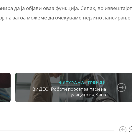
нира да ја објави оваа функција. Сепак, во извештајот
вој, па затоа можеме да очекуваме нејзино лансирање
ФУТУРАМА
,
ТРЕНДИ
ВИДЕО: Роботи просат за пари на
е
улиците во Кина