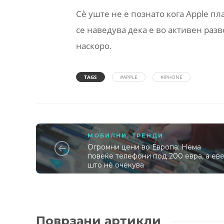
Сè уште не е познато кога Apple пла
се наведува дека е во активен раз
наскоро.
TAGS
#APPLE
#IPHONE
МОБИЛНИ
,
ТРЕНДИ
Огромни цени во Европа: Нема
повеќе телефони под 200 евра, а ев
што нè очекува
Поврзани артикли