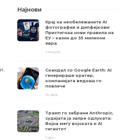
Најнови
Крај на необележаните AI
фотографии и дипфејкови:
Пристигнаа нови правила на
ЕУ – казни до 35 милиони
евра
1 минута
и.
Скандал со Google Earth: AI
генерираше кратер,
компанијата веднаш го
повлече
14 часа
Трамп го забрани Anthropic,
судијата ја запре одлуката:
Војна меѓу војската и AI
гигантот
1 ден