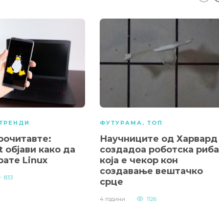
ТРЕНДИ
ФУТУРАМА
,
ТОП
рочитавте:
Научниците од Харвард
t објави како да
создадоа роботска риба
рате Linux
која е чекор кон
создавање вештачко
833
срце
4 години
1126