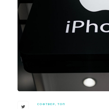
СОФТВЕР
,
ТОП