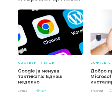
СОФТВЕР
,
ТРЕНДИ
СОФТВЕР
,
Google ја менува
Добро п
тактиката: Еднаш
Microsof
неделно
инстали
3 години
897
3 години