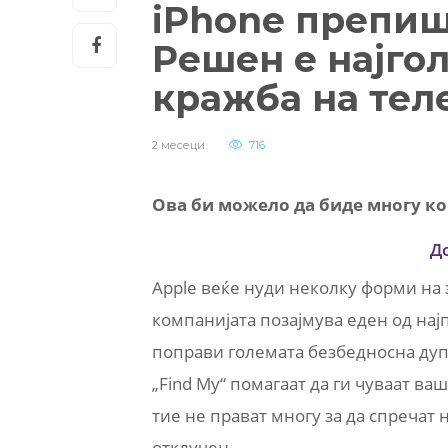
iPhone препиш
Решен е најго
кражба на тел
2 месеци
716
Ова би можело да биде многу ко
Д
Apple веќе нуди неколку форми на з
компанијата позајмува еден од нај
поправи големата безбедносна дупка
„Find My“ помагаат да ги чуваат ва
тие не прават многу за да спречат н
отклучен.