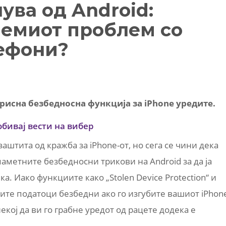
ува од Android:
лемиот проблем со
ефони?
рисна безбедносна функција за iPhone уредите.
обивај вести на вибер
аштита од кражба за iPhone-от, но сега се чини дека
паметните безбедносни трикови на Android за да ја
. Иако функциите како „Stolen Device Protection“ и
шите податоци безбедни ако го изгубите вашиот iPhon
екој да ви го грабне уредот од рацете додека е