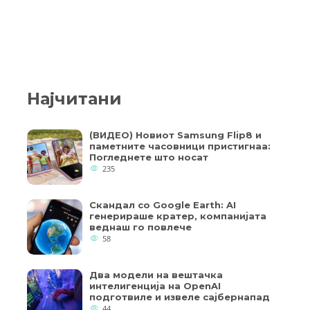
Најчитани
(ВИДЕО) Новиот Samsung Flip8 и
паметните часовници пристигнаа:
Погледнете што носат
235
Скандал со Google Earth: AI
генерираше кратер, компанијата
веднаш го повлече
58
Два модели на вештачка
интелигенција на OpenAI
подготвиле и извеле сајбернапад
44