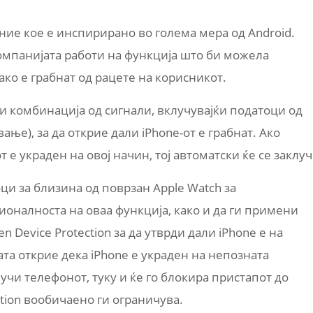
ние кое е инспирирано во голема мера од Android.
омпанијата работи на функција што би можела
 ако е грабнат од рацете на корисникот.
ти комбинација од сигнали, вклучувајќи податоци од
ање), за да открие дали iPhone-от е грабнат. Ако
е украден на овој начин, тој автоматски ќе се заклуч
ци за близина од поврзан Apple Watch за
оналноста на оваа функција, како и да ги примени
n Device Protection за да утврди дали iPhone е на
ата открие дека iPhone е украден на непозната
лучи телефонот, туку и ќе го блокира пристапот до
ction вообичаено ги ограничува.