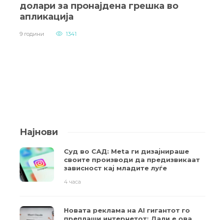
долари за пронајдена грешка во
апликација
9 години
1341
Најнови
Суд во САД: Meta ги дизајнираше
своите производи да предизвикаат
зависност кај младите луѓе
4 часа
Новата реклама на AI гигантот го
преплаши интернетот: Дали е ова