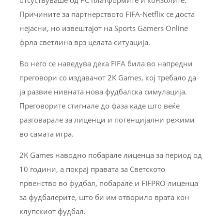
Причините за партнерството FIFA-Netflix се доста
нејасни, но извештајот на Sports Gamers Online
фрла светлина врз целата ситуација.
Во него се наведува дека FIFA била во напредни
преговори со издавачот 2K Games, кој требало да
ја развие нивната нова фудбалска симулација.
Преговорите стигнале до фаза каде што веќе
разговарале за лиценци и потенцијални режими
во самата игра.
2K Games наводно побарале лиценца за период од
10 години, а покрај правата за Светското
првенство во фудбал, побарале и FIFPRO лиценца
за фудбалерите, што би им отворило врата кон
клупскиот фудбал.