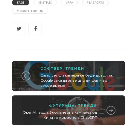
TAGS
#NETFLIX
#FIFA
#EA SPORTS
#LAUNCH EDITION
СОФТВЕР
,
ТРЕНДИ
Само селфи камера ќе биде доволна:
Google сака да знае што ви фали во
секое време
ФУТУРАМА
,
ТРЕНДИ
OpenAI тврди: Злонамерна кампања од
Кина го користела ChatGPT