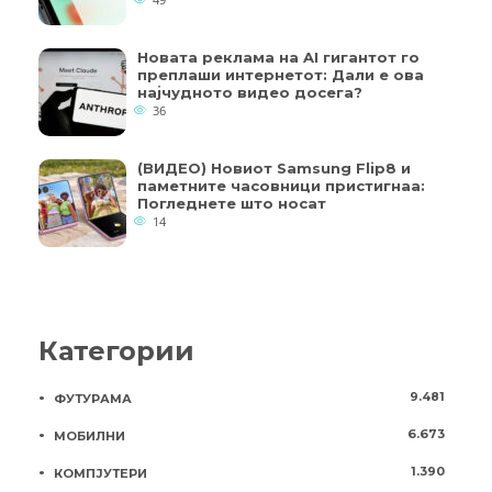
Новата реклама на AI гигантот го
преплаши интернетот: Дали е ова
најчудното видео досега?
36
(ВИДЕО) Новиот Samsung Flip8 и
паметните часовници пристигнаа:
Погледнете што носат
14
Категории
9.481
ФУТУРАМА
6.673
МОБИЛНИ
1.390
КОМПЈУТЕРИ