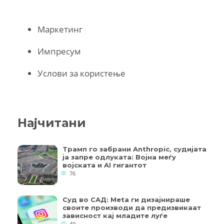
Маркетинг
Импресум
Услови за користење
Најчитани
Трамп го забрани Anthropic, судијата
ја запре одлуката: Војна меѓу
војската и AI гигантот
76
Суд во САД: Meta ги дизајнираше
своите производи да предизвикаат
зависност кај младите луѓе
49