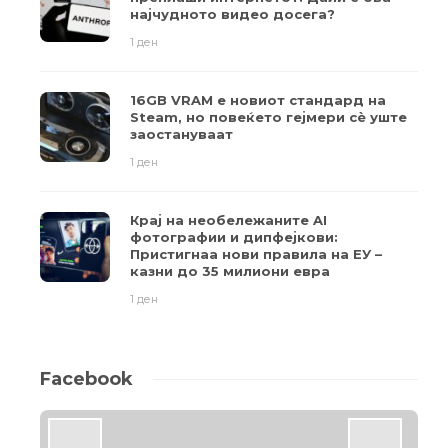
најчудното видео досега?
1 ден
16GB VRAM е новиот стандард на
Steam, но повеќето гејмери ​​сè уште
заостануваат
1 ден
Крај на необележаните AI
фотографии и дипфејкови:
Пристигнаа нови правила на ЕУ –
казни до 35 милиони евра
1 ден
Facebook