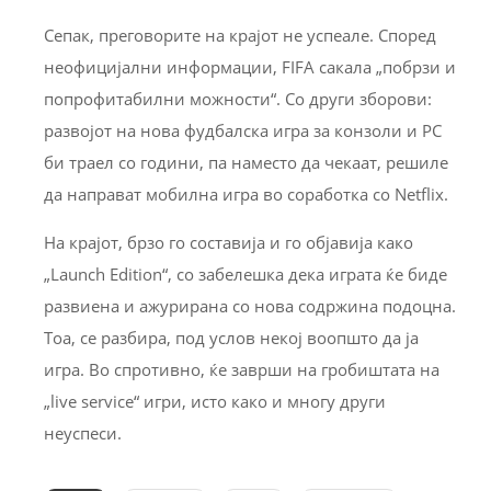
Сепак, преговорите на крајот не успеале. Според
неофицијални информации, FIFA сакала „побрзи и
попрофитабилни можности“. Со други зборови:
развојот на нова фудбалска игра за конзоли и PC
би траел со години, па наместо да чекаат, решиле
да направат мобилна игра во соработка со Netflix.
На крајот, брзо го составија и го објавија како
„Launch Edition“, со забелешка дека играта ќе биде
развиена и ажурирана со нова содржина подоцна.
Тоа, се разбира, под услов некој воопшто да ја
игра. Во спротивно, ќе заврши на гробиштата на
„live service“ игри, исто како и многу други
неуспеси.