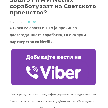
соработуваат на Светското
првенство?
2 месеци
605
Откако EA Sports и FIFA ја прекинаа
долгогодишната соработка, FIFA склучи
партнерство со Netflix.
Како резултат на тоа, официјалната содржина за
Светското првенство во фудбал во 2026 година
отсуствуваше од PC платформите и конзолите.