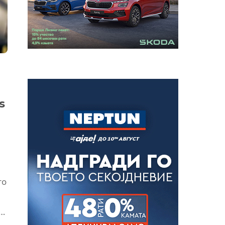
s
то
,…