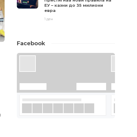
Пристигнаа нови правила на
ЕУ – казни до 35 милиони
евра
1 ден
Facebook
и