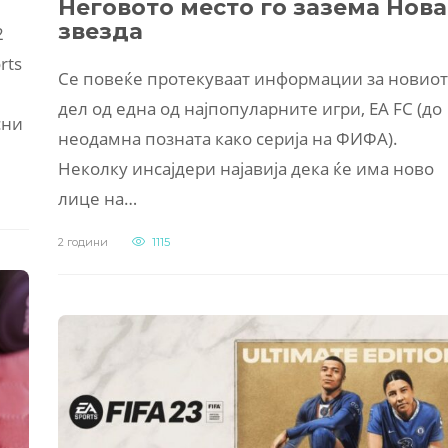
Неговото место го зазема Нова
звезда
2
rts
Се повеќе протекуваат информации за новиот
дел од една од најпопуларните игри, EA FC (до
сни
неодамна позната како серија на ФИФА).
Неколку инсајдери најавија дека ќе има ново
лице на…
2 години
1115