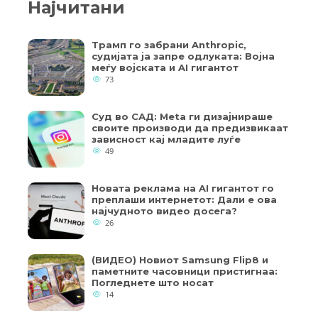
Најчитани
Трамп го забрани Anthropic,
судијата ја запре одлуката: Војна
меѓу војската и AI гигантот
73
Суд во САД: Meta ги дизајнираше
своите производи да предизвикаат
зависност кај младите луѓе
49
Новата реклама на AI гигантот го
преплаши интернетот: Дали е ова
најчудното видео досега?
26
(ВИДЕО) Новиот Samsung Flip8 и
паметните часовници пристигнаа:
Погледнете што носат
14