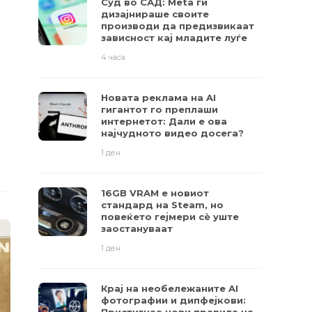
Суд во САД: Meta ги
дизајнираше своите
производи да предизвикаат
зависност кај младите луѓе
4 часа
Новата реклама на AI
гигантот го преплаши
интернетот: Дали е ова
најчудното видео досега?
1 ден
16GB VRAM е новиот
стандард на Steam, но
повеќето гејмери ​​сè уште
заостануваат
1 ден
Крај на необележаните AI
фотографии и дипфејкови: