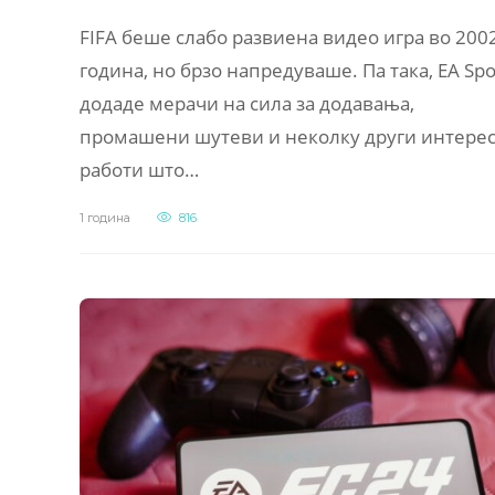
FIFA беше слабо развиена видео игра во 200
година, но брзо напредуваше. Па така, EA Spo
додаде мерачи на сила за додавања,
промашени шутеви и неколку други интере
работи што…
1 година
816