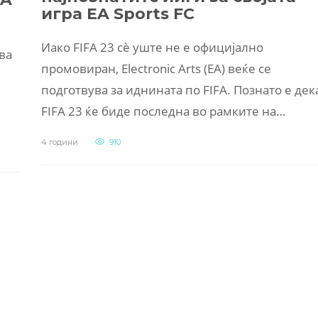
игра EA Sports FC
Иако FIFA 23 сè уште не е официјално
ва
промовиран, Electronic Arts (EA) веќе се
подготвува за иднината по FIFA. Познато е дек
FIFA 23 ќе биде последна во рамките на…
4 години
910