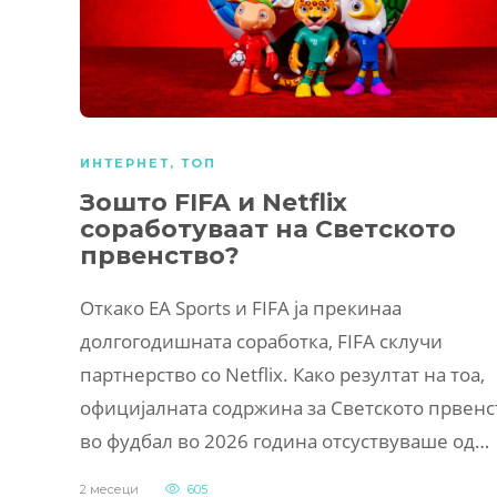
ИНТЕРНЕТ
,
ТОП
Зошто FIFA и Netflix
соработуваат на Светското
првенство?
Откако EA Sports и FIFA ја прекинаа
долгогодишната соработка, FIFA склучи
партнерство со Netflix. Како резултат на тоа,
официјалната содржина за Светското првенс
во фудбал во 2026 година отсуствуваше од…
2 месеци
605