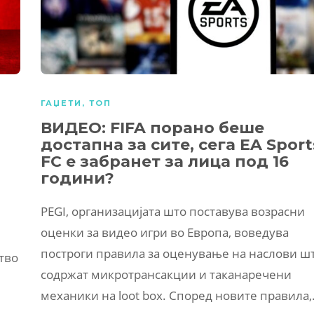
ГАЏЕТИ
,
ТОП
ВИДЕО: FIFA порано беше
достапна за сите, сега EA Sport
FC е забранет за лица под 16
години?
PEGI, организацијата што поставува возрасни
оценки за видео игри во Европа, воведува
построги правила за оценување на наслови ш
тво
содржат микротрансакции и таканаречени
механики на loot box. Според новите правила