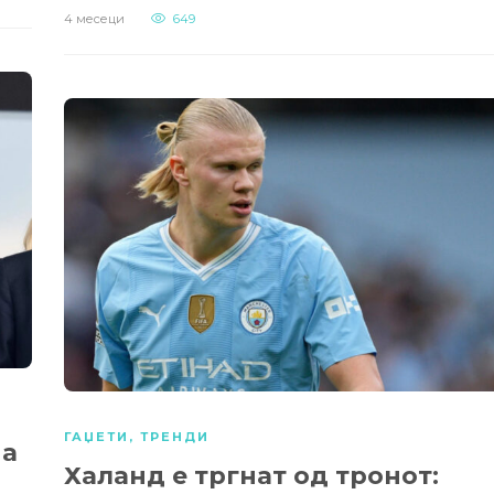
4 месеци
649
ГАЏЕТИ
,
ТРЕНДИ
на
Халанд е тргнат од тронот: