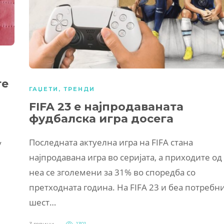
те
ГАЏЕТИ
,
ТРЕНДИ
FIFA 23 е најпродаваната
фудбалска игра досега
Последната актуелна игра на FIFA стана
у
најпродавана игра во серијата, а приходите од
неа се зголемени за 31% во споредба со
претходната година. На FIFA 23 и беа потребн
шест…
3 години
1301