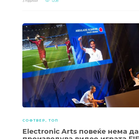
3 години
1208
СОФТВЕР
,
ТОП
Electronic Arts повеќе нема да
произведува видео играта FI