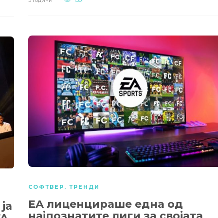
СОФТВЕР
,
ТРЕНДИ
EA лиценцираше една од
 ја
најпознатите лиги за својата
FA