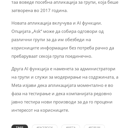
таа воведе посебна апликација за групи, која беше
затворена во 2017 година.
Новата апликација вклучува и AI функции.
Опцијата „Ask“ може да собира одговори од
различни групи за да им обезбеди на
корисниците информации без потреба рачно да
пребаруваат секоја група поединечно.
Друга AI функција е наменета за администратори
на групи и служи за модерирање на содржината, а
Meta изјави дека апликацијата моментално е во
фаза на тестирање и дека компанијата редовно
јавно тестира нови производи за да го процени
интересот на корисниците.
TAGS
#FACEBOOK
#META
#FORUM