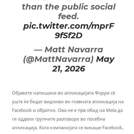
than the public social
feed.
pic.twitter.com/mprF
9fSf2D
— Matt Navarra
(@MattNavarra)
May
21, 2026
Објавите напишани во апликацијата Форум сè
уште ќе бидат видливи во главната апликација на
Facebook и обратно. Ова не е прв обид на Meta да
ги оддели групните разговори во посебна
апликација. Кога компанијата се викаше Facebook,