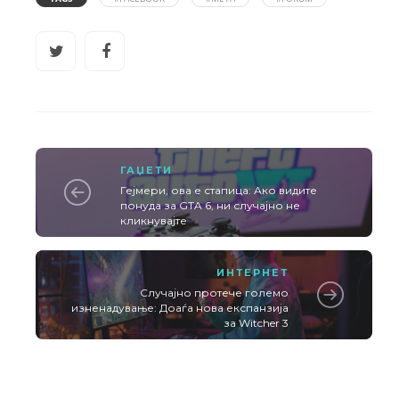
ГАЏЕТИ
Гејмери, ова е стапица: Ако видите
понуда за GTA 6, ни случајно не
кликнувајте
ИНТЕРНЕТ
Случајно протече големо
изненадување: Доаѓа нова експанзија
за Witcher 3