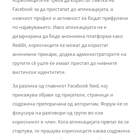
Facebook за да пристапат до апликацијата, а
нивниот профил и активност ќе бидат префрлени
по најавувањето. Иако апликацијата не е
дизајнирана да биде анонимна платформа како
Reddit, корисниците ќе можат да користат
анонимни прекари, додека администраторите на
групите сè уште ќе имаат пристап до нивните
вистински идентитети.
За разлика од главниот Facebook feed, кој
прикажува објави од пријатели, страници и
содржина препорачана од алгоритам, Форум ќе се
фокусира на разговори од групи во кои
корисникот е член. Кога апликацијата првпат ќе се
стартува, ги прашува корисниците каква содржина