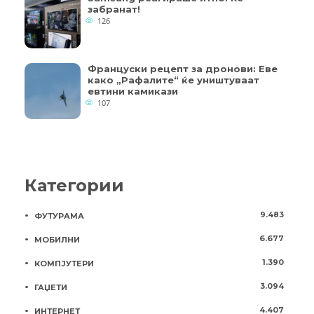
забранат!
126
Француски рецепт за дронови: Еве
како „Рафалите“ ќе уништуваат
евтини камикази
107
Категории
9.483
ФУТУРАМА
6.677
МОБИЛНИ
1.390
КОМПЈУТЕРИ
3.094
ГАЏЕТИ
4.407
ИНТЕРНЕТ