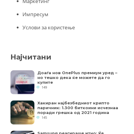
Маркетинг
Импресум
Услови за користење
Најчитани
Доаѓа нов OnePlus премиум уред –
но тешко дека ќе можете да го
купите
149
Хакиран најбезбедниот крипто
паричник: 1.300 биткоини исчезнаа
поради грешка од 2021 година
145
Samsung реагираше итно: Ќе