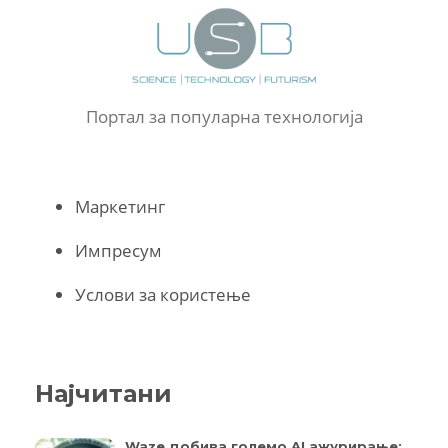
Портал за популарна технологија
Маркетинг
Импресум
Услови за користење
Најчитани
Waze добива големо AI ажурирање: