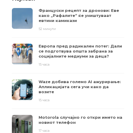
Француски рецепт за дронови: Еве
како „Рафалите“ ќе уништуваат
евтини камикази
52 минути
Европа пред радикален потег: Дали
се подготвува општа забрана за
социјалните медиуми за деца?
15 часа
Waze добива големо AI ажурирање:
Апликацијата сега учи како да
возите
15 часа
Motorola случајно го откри името на
новиот телефон
17 часа