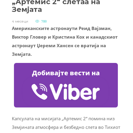
„Артемис 2“ слетаа на
Земјата
4 месеци
788
Американските астронаути Реид Вајзман,
Виктор Гловер и Кристина Кох и канадскиот
астронаут Џереми Хансен се вратија на
Земјата.
Капсулата на мисијата „Артемис 2“ помина низ
Земјината атмосфера и безбедно слета во Тихиот