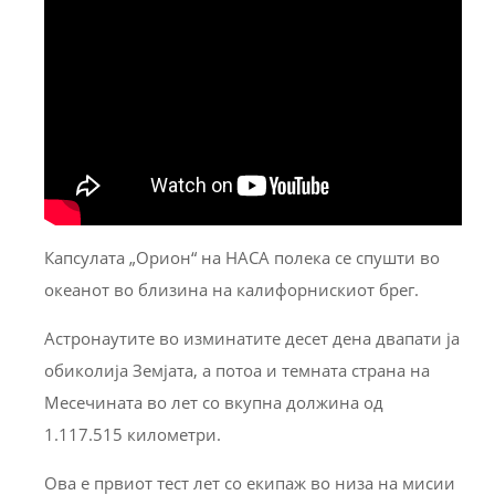
Капсулата „Орион“ на НАСА полека се спушти во
океанот во близина на калифорнискиот брег.
Астронаутите во изминатите десет дена двапати ја
обиколија Земјата, а потоа и темната страна на
Месечината во лет со вкупна должина од
1.117.515 километри.
Ова е првиот тест лет со екипаж во низа на мисии