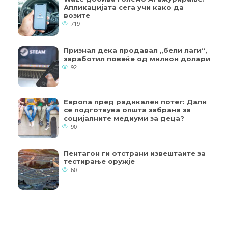
Апликацијата сега учи како да
возите
719
Признал дека продавал „бели лаги“,
заработил повеќе од милион долари
92
Европа пред радикален потег: Дали
се подготвува општа забрана за
социјалните медиуми за деца?
90
Пентагон ги отстрани извештаите за
тестирање оружје
60