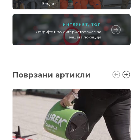
Земјата
ИНТЕРНЕТ
,
ТОП
Откријте што интернетот знае за
вашата локација
Поврзани артикли