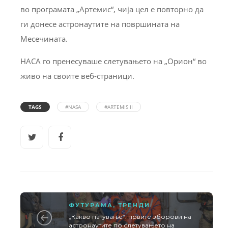
во програмата „Артемис“, чија цел е повторно да
ги донесе астронаутите на површината на
Месечината.
НАCА го пренесуваше слетувањето на „Орион“ во
живо на своите веб-страници.
TAGS
#NASA
#ARTEMIS II
ФУТУРАМА
,
ТРЕНДИ
„Какво патување“: првите зборови на
астронаутите по слетувањето на