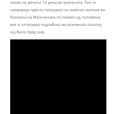
океан по речиси 10 дена во вселената. Тие го
направија првото патување на човечки екипаж во
близина на Месечината по повеќе од половина
век и отпатуваа подлабоко во вселената отколку
кој било пред нив.