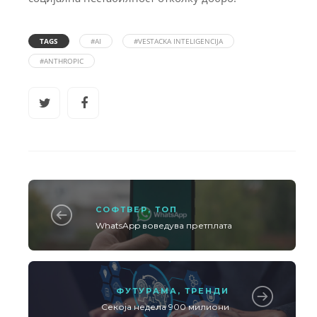
TAGS
#AI
#VESTACKA INTELIGENCIJA
#ANTHROPIC
СОФТВЕР
,
ТОП
WhatsApp воведува претплата
ФУТУРАМА
,
ТРЕНДИ
Секоја недела 900 милиони