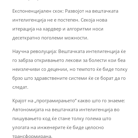
Експоненцијален скок: Развојот на вештачката
интелигенција не е постепен. Секоја нова
итерација на хардвер и алгоритми носи
десеткратно поголеми можности.
Научна револуција: Вештачката интелигенција ќе
го забрза откривањето лекови за болести кои беа
неизлечиви со децении, но темпото ќе биде толку
брзо што здравствените системи ќе се борат да го
следат.
Крајот на „програмирањето“ какво што го знаеме:
Автономијата на вештачката интелигенција во
пишувањето код ќе стане толку голема што
улогата на инженерите ќе биде целосно
трансформирана.