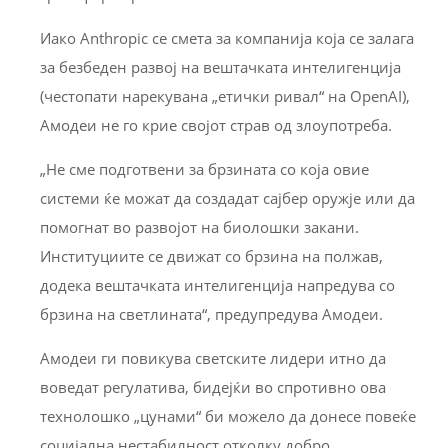
Иако Anthropic се смета за компанија која се залага
за безбеден развој на вештачката интелигенција
(честопати нарекувана „етички ривал“ на OpenAI),
Амодеи не го крие својот страв од злоупотреба.
„Не сме подготвени за брзината со која овие
системи ќе можат да создадат сајбер оружје или да
помогнат во развојот на биолошки закани.
Институциите се движат со брзина на полжав,
додека вештачката интелигенција напредува со
брзина на светлината“, предупредува Амодеи.
Амодеи ги повикува светските лидери итно да
воведат регулатива, бидејќи во спротивно ова
технолошко „цунами“ би можело да донесе повеќе
социјална нестабилност отколку добро.