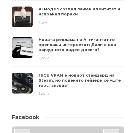
AI модел создал лажен идентитет и
испраќал пораки
1 ден
Новата реклама на AI гигантот го
преплаши интернетот: Дали е ова
најчудното видео досега?
2 дена
16GB VRAM е новиот стандард на
Steam, но повеќето гејмери ​​сè уште
заостануваат
2 дена
Facebook