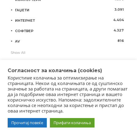
3.091
ГАЏЕТИ
4.404
ИНТЕРНЕТ
4.327
СОФТВЕР
816
AV
Show All
Согласност за колачиња (cookies)
Користиме колачиња за оптимизирање на
страницата. Некои од колачињата се од суштинско
значење за работата на страницата, а други помагаат
да ја подобриме оваа интернет страница и вашето
корисничко искуство. Напомена: задолжителните
колачиња се неопходни за користење и пристап до
оваа интернет страница.
Copyright © 2018 - Member of IAB Macedonia
Member of Clip Media Group / 2017
Прочитај повеќе
Прифати колачиња