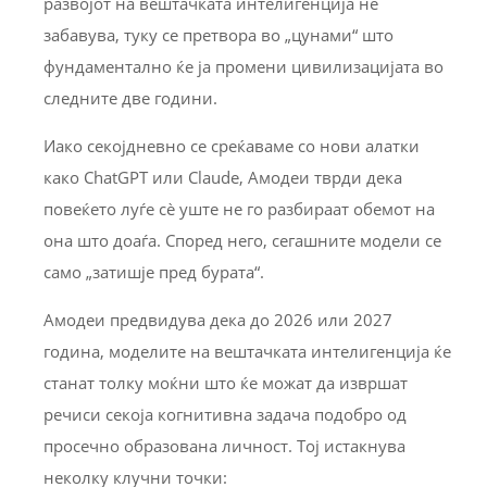
развојот на вештачката интелигенција не
забавува, туку се претвора во „цунами“ што
фундаментално ќе ја промени цивилизацијата во
следните две години.
Иако секојдневно се среќаваме со нови алатки
како ChatGPT или Claude, Амодеи тврди дека
повеќето луѓе сè уште не го разбираат обемот на
она што доаѓа. Според него, сегашните модели се
само „затишје пред бурата“.
Амодеи предвидува дека до 2026 или 2027
година, моделите на вештачката интелигенција ќе
станат толку моќни што ќе можат да извршат
речиси секоја когнитивна задача подобро од
просечно образована личност. Тој истакнува
неколку клучни точки: