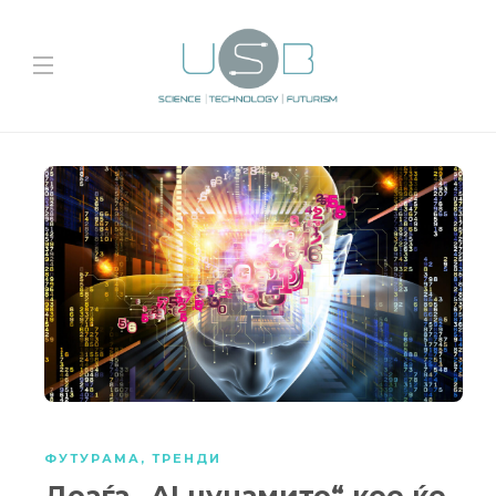
ФУТУРАМА
,
ТРЕНДИ
Доаѓа „AI цунамито“ кое ќе