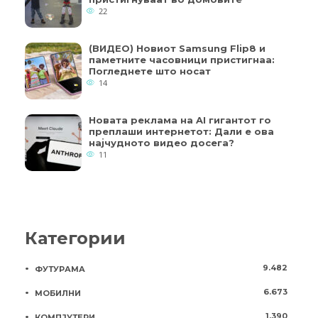
22
(ВИДЕО) Новиот Samsung Flip8 и
паметните часовници пристигнаа:
Погледнете што носат
14
Новата реклама на AI гигантот го
преплаши интернетот: Дали е ова
најчудното видео досега?
11
Категории
9.482
ФУТУРАМА
6.673
МОБИЛНИ
1.390
КОМПЈУТЕРИ