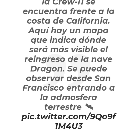
la Crew-11 se
encuentra frente a la
costa de California.
Aquí hay un mapa
que indica dónde
será más visible el
reingreso de la nave
Dragon. Se puede
observar desde San
Francisco entrando a
la admosfera
terrestre 🛰️
pic.twitter.com/9Qo9f
1M4U3