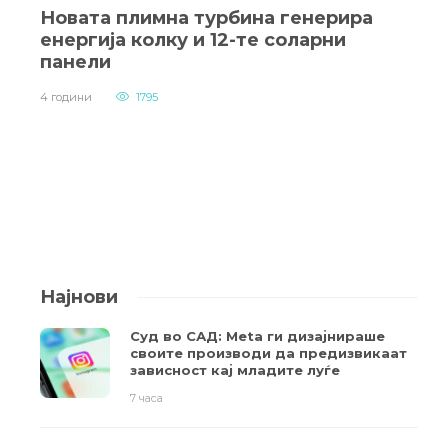
Новата плимна турбина генерира
енергија колку и 12-те соларни
панели
4 години
1795
Најнови
Суд во САД: Meta ги дизајнираше
своите производи да предизвикаат
зависност кај младите луѓе
7 часа