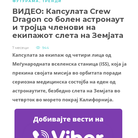
ФУТУРАМА
,
ТРЕНДИ
ВИДЕО: Капсулата Crew
Dragon со болен астронаут
и тројца членови на
екипажот слета на Земјата
7 месеци
944
Капсулата за екипаж од четири лица од
Меѓународната вселенска станица (ISS), која ја
прекина својата мисија во орбитата поради
сериозна медицинска состојба на еден од
астронаутите, безбедно слета на Земјата во
четврток во морето покрај Калифорнија.