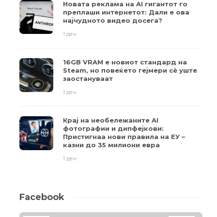
Новата реклама на AI гигантот го
преплаши интернетот: Дали е ова
најчудното видео досега?
1 ден
16GB VRAM е новиот стандард на
Steam, но повеќето гејмери ​​сè уште
заостануваат
1 ден
Крај на необележаните AI
фотографии и дипфејкови:
Пристигнаа нови правила на ЕУ –
казни до 35 милиони евра
1 ден
Facebook