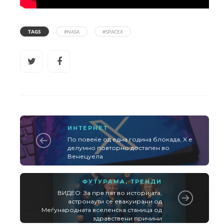
TAGS
#NASA
#SPACEX
ИНТЕРНЕТ
По повеќе од една година блокада, X е
делумно повторно достапен во
Венецуела
ФУТУРАМА
,
ТРЕНДИ
ВИДЕО: За прв пат во историјата,
астронаути се евакуирани од
Меѓународната вселенска станица од
здравствени причини