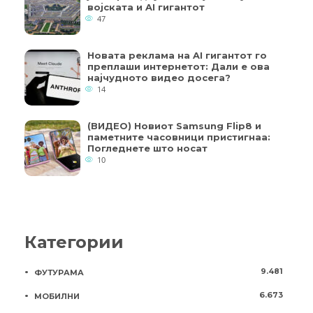
војската и AI гигантот
47
Новата реклама на AI гигантот го
преплаши интернетот: Дали е ова
најчудното видео досега?
14
(ВИДЕО) Новиот Samsung Flip8 и
паметните часовници пристигнаа:
Погледнете што носат
10
Категории
9.481
ФУТУРАМА
6.673
МОБИЛНИ