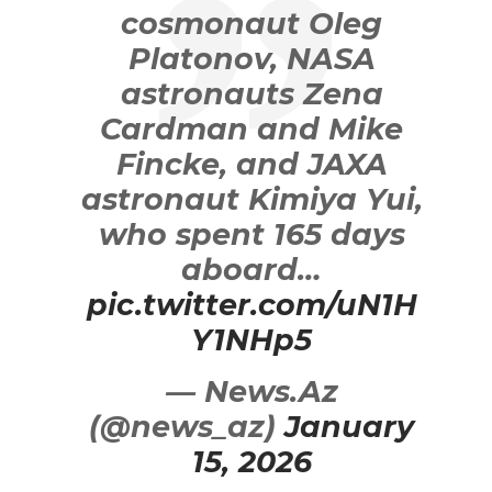
cosmonaut Oleg
Platonov, NASA
astronauts Zena
Cardman and Mike
Fincke, and JAXA
astronaut Kimiya Yui,
who spent 165 days
aboard…
pic.twitter.com/uN1H
Y1NHp5
— News.Az
(@news_az)
January
15, 2026