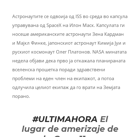
Астронаутите се одвоија од ISS во среда во капсула
управувана од SpaceX на Илон Маск. Капсулата ги
носеше американските астронаути Зена Кардман
и Мајкл Финке, јапонскиот астронаут Кимија Јуи и
рускиот космонаут Олег Платонов. NASA минатата
недела објави дека прво ја откажала планираната
вселенска прошетка поради здравствени
проблеми на еден член на екипажот, а потоа
одлучила целиот екипаж да го врати на Земјата
порано.
#ULTIMAHORA
El
lugar de amerizaje de