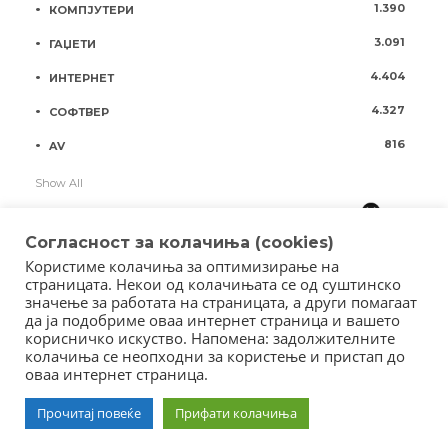
1.390
КОМПЈУТЕРИ
3.091
ГАЏЕТИ
4.404
ИНТЕРНЕТ
4.327
СОФТВЕР
816
AV
Show All
Согласност за колачиња (cookies)
Користиме колачиња за оптимизирање на
страницата. Некои од колачињата се од суштинско
значење за работата на страницата, а други помагаат
да ја подобриме оваа интернет страница и вашето
корисничко искуство. Напомена: задолжителните
колачиња се неопходни за користење и пристап до
оваа интернет страница.
Copyright © 2018 - Member of IAB Macedonia
Member of Clip Media Group / 2017
Прочитај повеќе
Прифати колачиња