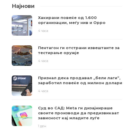
Најнови
Хакирани повеќе од 1.600
организации, меѓу нив и Oppo
4 часа
Пентагон ги отстрани извештаите за
тестирање оружје
4 часа
Признал дека продавал „бели лаги“,
заработил повеќе од милион долари
4 часа
Суд во САД: Meta ги дизајнираше
своите производи да предизвикаат
зависност кај младите луѓе
1 ден