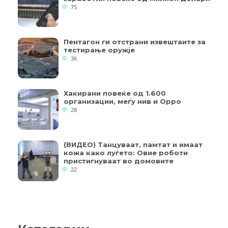
75
Пентагон ги отстрани извештаите за
тестирање оружје
36
Хакирани повеќе од 1.600
организации, меѓу нив и Oppo
28
(ВИДЕО) Танцуваат, памтат и имаат
кожа како луѓето: Овие роботи
пристигнуваат во домовите
22