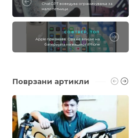
ChatGPT воведува ограничувања за
малолетници
СОФТВЕР
,
ТОП
Apple признава: Ова ќе влијае на
батеријата на вашиот iPhone
Поврзани артикли