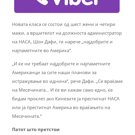
Новата класа се состои од шест жени и четири
мажи, а вршителот на должноста администратор
на НАСА, Шон Дафи, ги нарече „најдобрите и
најпаметните во Америка“.
„И ќе ни требаат најдобрите и најпаметните
Американци за сите наши планови за
истражување во иднина“, рече Дафи. „Се враќаме
на Месечината… И ќе ви кажам само едно, ќе
бидам проклет ако Кинезите ја престигнат НАСА
или ја престигнат Америка во враќањето на
Месечината.“
Патот што претстои