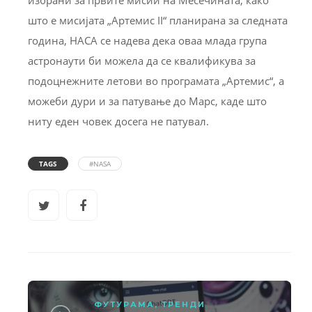
што е мисијата „Артемис II“ планирана за следната
година, НАСА се надева дека оваа млада група
астронаути би можела да се квалификува за
подоцнежните летови во програмата „Артемис“, а
можеби дури и за патување до Марс, каде што
ниту еден човек досега не патувал.
TAGS
#NASA
ФУТУРАМА
,
ТРЕНДИ