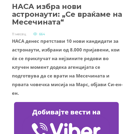
НАСА избра нови
астронаути: „Се враќаме на
Месечината“
11 месец
664
НАСА денес претстави 10 нови кандидати за
астронаути, избрани од 8.000 пријавени, кои
ќе се приклучат на нејзините редови во
клучен момент додека агенцијата се
подготвува да се врати на Месечината и
првата човечка мисија на Марс, објави Си-ен-
ен.