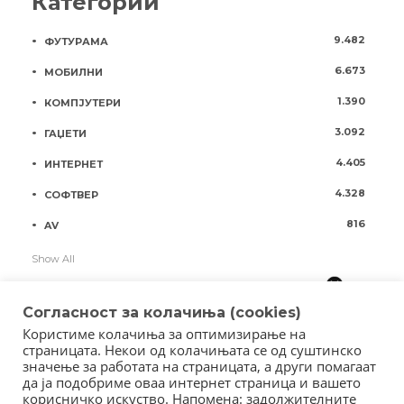
Категории
9.482
ФУТУРАМА
6.673
МОБИЛНИ
1.390
КОМПЈУТЕРИ
3.092
ГАЏЕТИ
4.405
ИНТЕРНЕТ
4.328
СОФТВЕР
816
AV
Show All
Согласност за колачиња (cookies)
Користиме колачиња за оптимизирање на
страницата. Некои од колачињата се од суштинско
значење за работата на страницата, а други помагаат
да ја подобриме оваа интернет страница и вашето
корисничко искуство. Напомена: задолжителните