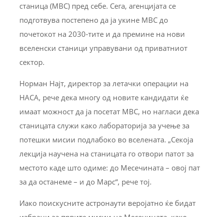
станица (МВС) пред себе. Сега, агенцијата се
подготвува постепено да ја укине МВС до
почетокот на 2030-тите и да премине на нови
вселенски станици управувани од приватниот
сектор.
Норман Најт, директор за летачки операции на
НАСА, рече дека многу од новите кандидати ќе
имаат можност да ја посетат МВС, но нагласи дека
станицата служи како лабораторија за учење за
потешки мисии подлабоко во вселената. „Секоја
лекција научена на станицата го отвори патот за
местото каде што одиме: до Месечината – овој пат
за да останеме – и до Марс“, рече тој.
Иако поискусните астронаути веројатно ќе бидат
избрани за првите мисии на Месечината, како