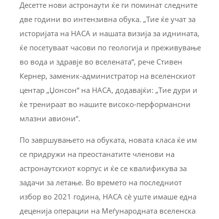
Десетте нови астронаути ќе ги поминат следните
две години во интензивна обука. „Тие ќе учат за
историјата на НАСА и нашата визија за иднината,
ќе посетуваат часови по геологија и преживување
во вода и здравје во вселената“, рече Стивен
Кернер, заменик-администратор на вселенскиот
центар „Џонсон“ на НАСА, додавајќи: „Тие дури и
ќе тренираат во нашите високо-перформансни
млазни авиони“.
По завршувањето на обуката, новата класа ќе им
се придружи на преостанатите членови на
астронаутскиот корпус и ќе се квалификува за
задачи за летање. Во времето на последниот
избор во 2021 година, НАСА сè уште имаше една
деценија операции на Меѓународната вселенска