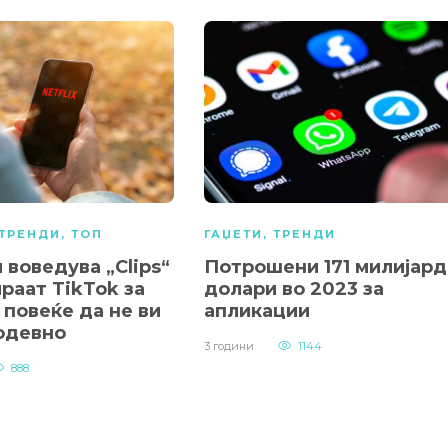
ТРЕНДИ
,
ТОП
ГАЏЕТИ
,
ТРЕНДИ
и воведува „Clips“
Потрошени 171 милијард
ираат TikTok за
долари во 2023 за
повеќе да не ви
апликации
одевно
3 години
1144
888