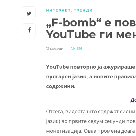
ИНТЕРНЕТ
,
ТРЕНДИ
„F-bomb“ е пов
YouTube ги ме
12 месеци
636
YouTube повторно ја ажурираше 
вулгарен јазик, а новите правил
содржини.
Д
Отсега, видеата што содржат силни 
јазик) во првите седум секунди пов
монетизација. Оваа промена доаѓа