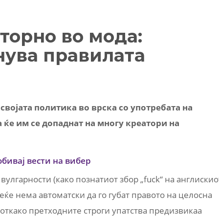
торно во мода:
нува правилата
својата политика во врска со употребата на
а ќе им се допаднат на многу креатори на
обивај вести на вибер
вулгарности (како познатиот збор „fuck“ на англискио
еќе нема автоматски да го губат правото на целосна
 откако претходните строги упатства предизвикаа