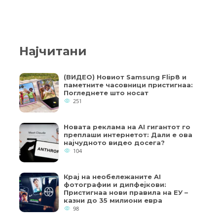
Најчитани
(ВИДЕО) Новиот Samsung Flip8 и
паметните часовници пристигнаа:
Погледнете што носат
251
Новата реклама на AI гигантот го
преплаши интернетот: Дали е ова
најчудното видео досега?
104
Крај на необележаните AI
фотографии и дипфејкови:
Пристигнаа нови правила на ЕУ –
казни до 35 милиони евра
98