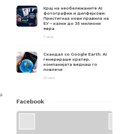
Крај на необележаните AI
фотографии и дипфејкови:
Пристигнаа нови правила на
ЕУ – казни до 35 милиони
евра
7 часа
Скандал со Google Earth: AI
генерираше кратер,
компанијата веднаш го
повлече
20 часа
а
Facebook