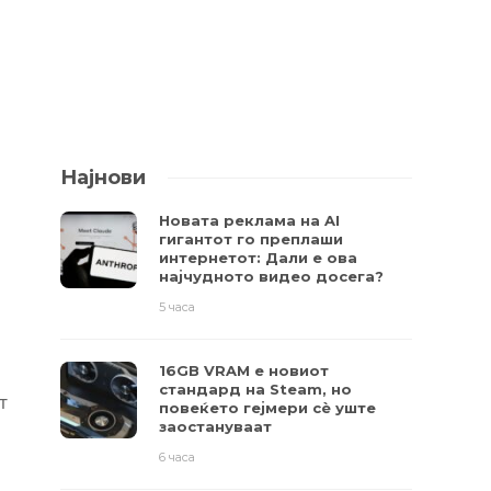
Најнови
Новата реклама на AI
гигантот го преплаши
интернетот: Дали е ова
најчудното видео досега?
5 часа
16GB VRAM е новиот
стандард на Steam, но
т
повеќето гејмери ​​сè уште
заостануваат
6 часа