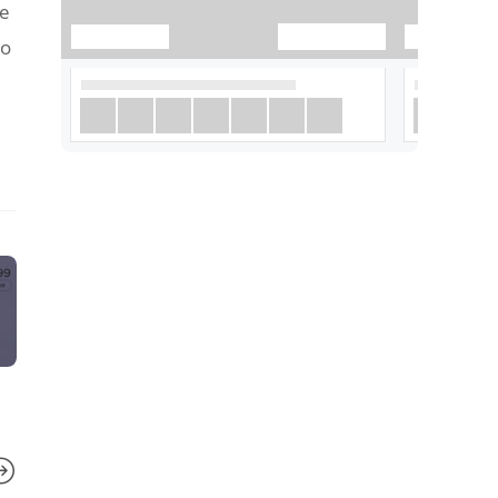
се
но