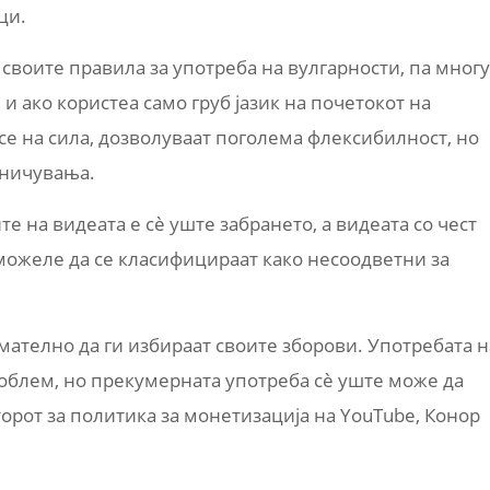
ци.
 своите правила за употреба на вулгарности, па многу
и ако користеа само груб јазик на почетокот на
 се на сила, дозволуваат поголема флексибилност, но
аничувања.
е на видеата е сè уште забрането, а видеата со чест
можеле да се класифицираат како несоодветни за
ателно да ги избираат своите зборови. Употребата н
облем, но прекумерната употреба сè уште може да
торот за политика за монетизација на YouTube, Конор