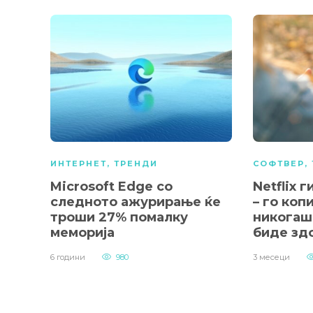
ИНТЕРНЕТ
,
ТРЕНДИ
СОФТВЕР
,
Microsoft Edge со
Netflix г
следното ажурирање ќе
– го коп
троши 27% помалку
никогаш 
меморија
биде зд
6 години
980
3 месеци