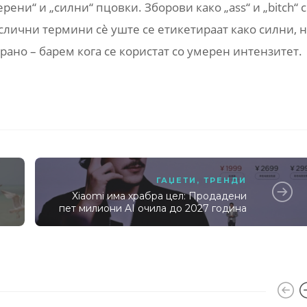
ени“ и „силни“ пцовки. Зборови како „ass“ и „bitch“ 
и слични термини сè уште се етикетираат како силни, 
рано – барем кога се користат со умерен интензитет.
ГАЏЕТИ
,
ТРЕНДИ
Xiaomi има храбра цел: Продадени
пет милиони AI очила до 2027 година