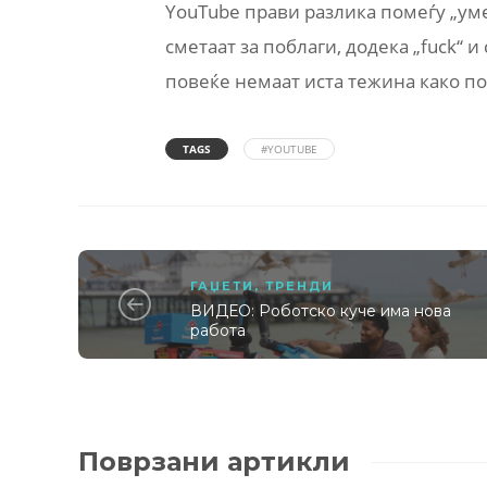
YouTube прави разлика помеѓу „умер
сметаат за поблаги, додека „fuck“ 
повеќе немаат иста тежина како по
TAGS
#YOUTUBE
ГАЏЕТИ
,
ТРЕНДИ
ВИДЕО: Роботско куче има нова
работа
Поврзани артикли