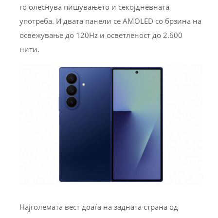
го олеснува пишувањето и секојдневната
употреба. И двата панели се AMOLED со брзина на
освежување до 120Hz и осветленост до 2.600
нити.
Најголемата вест доаѓа на задната страна од