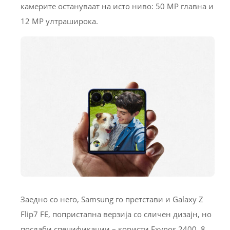
камерите остануваат на исто ниво: 50 MP главна и
12 MP ултраширока.
Заедно со него, Samsung го претстави и Galaxy Z
Flip7 FE, попристапна верзија со сличен дизајн, но
послаби спецификации – користи Exynos 2400, 8