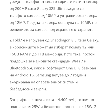
уредот – телефонот сега го користи истиот сензор
од 200MP како Galaxy S25 Ultra, заедно со
телефото камера од 10MP и ултраширока камера
од 12MP. Предната камера останува на 10MP, но
решението за камера под екранот е отстрането.
Z Fold7 е напојуван од Snapdragon 8 Elite за Galaxy,
а корисниците можат да изберат помеѓу 12 или
16GB RAM и до 1TB меморија. Исто така, постои
поддршка за најновите стандарди Wi-Fi 7 и
Bluetooth 5.4, како и софтверот One UI 8 базиран
на Android 16. Samsung ветува до 7 години
ажурирања на оперативниот систем и
безбедносни закрпи.
Батеријата останува иста – 4.400mAh, со жично
полнење од 25W и безжично полнење од 15W. Z