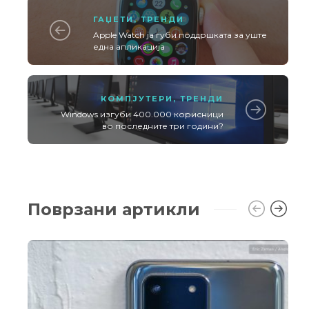
ГАЏЕТИ
,
ТРЕНДИ
Apple Watch ја губи поддршката за уште
една апликација
КОМПЈУТЕРИ
,
ТРЕНДИ
Windows изгуби 400.000 корисници
во последните три години?
Поврзани артикли