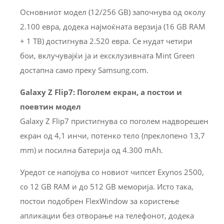
Основниот модел (12/256 GB) започнува од околу
2.100 евра, додека најмоќната верзија (16 GB RAM
+ 1 TB) достигнува 2.520 евра. Се нудат четири
бои, вклучувајќи ја и ексклузивната Mint Green
достапна само преку Samsung.com.
Galaxy Z Flip7: Поголем екран, а постои и
поевтин модел
Galaxy Z Flip7 пристигнува со поголем надворешен
екран од 4,1 инчи, потенко тело (преклопено 13,7
mm) и посилна батерија од 4.300 mAh.
Уредот се напојува со новиот чипсет Exynos 2500,
со 12 GB RAM и до 512 GB меморија. Исто така,
постои подобрен FlexWindow за користење
апликации без отворање на телефонот, додека