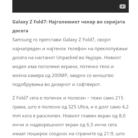
Galaxy Z Fold7: Најголемиот чекор во серијата
досега
Samsung го претстави Galaxy Z Fold7, својот
најнапреден и најтенок телефон на преклопување
досега на настанот Unpacked во Њујорк. Новиот
модел има поголеми екрани, потенко тело и
моќна камера од 200MP, заедно со мноштво
подобрувања во дизајнот и софтверот.
Z Fold7 сега е потенок и полесен – тежи само 215
грама, што е полесно од S25 Ultra, и е долг само 4,2
mm кога е расклопен. Новиот главен екран од 8,0
инчи и надворешниот екран од 6,5 инчи сега
имаат поширок сооднос на страните од 21:9, што