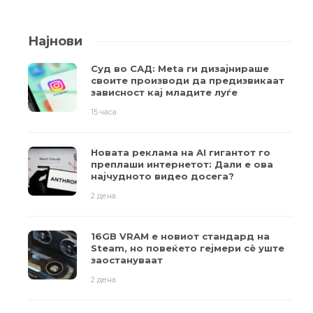
Најнови
Суд во САД: Meta ги дизајнираше
своите производи да предизвикаат
зависност кај младите луѓе
15 часа
Новата реклама на AI гигантот го
преплаши интернетот: Дали е ова
најчудното видео досега?
2 дена
16GB VRAM е новиот стандард на
Steam, но повеќето гејмери ​​сè уште
заостануваат
2 дена