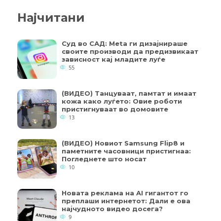
Најчитани
Суд во САД: Meta ги дизајнираше
своите производи да предизвикаат
зависност кај младите луѓе
55
(ВИДЕО) Танцуваат, памтат и имаат
кожа како луѓето: Овие роботи
пристигнуваат во домовите
13
(ВИДЕО) Новиот Samsung Flip8 и
паметните часовници пристигнаа:
Погледнете што носат
10
Новата реклама на AI гигантот го
преплаши интернетот: Дали е ова
најчудното видео досега?
9