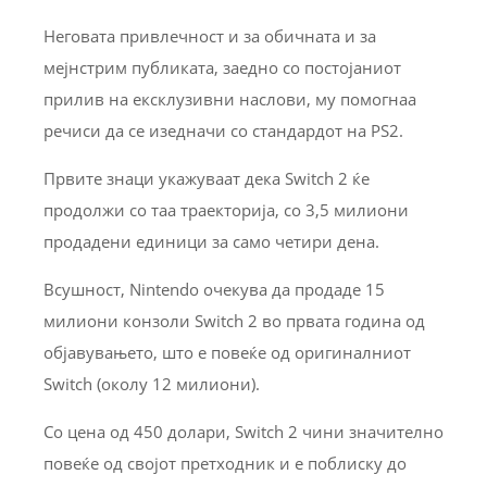
Неговата привлечност и за обичната и за
мејнстрим публиката, заедно со постојаниот
прилив на ексклузивни наслови, му помогнаа
речиси да се изедначи со стандардот на PS2.
Првите знаци укажуваат дека Switch 2 ќе
продолжи со таа траекторија, со 3,5 милиони
продадени единици за само четири дена.
Всушност, Nintendo очекува да продаде 15
милиони конзоли Switch 2 во првата година од
објавувањето, што е повеќе од оригиналниот
Switch (околу 12 милиони).
Со цена од 450 долари, Switch 2 чини значително
повеќе од својот претходник и е поблиску до