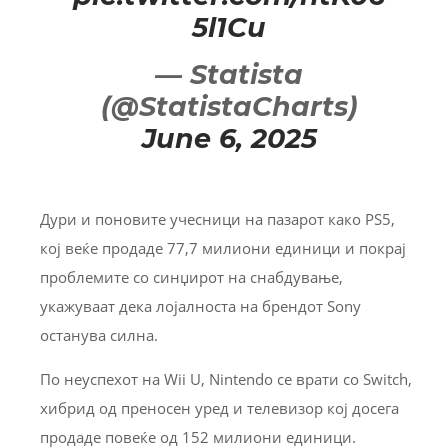
5l1Cu
— Statista
(@StatistaCharts)
June 6, 2025
Дури и поновите учесници на пазарот како PS5,
кој веќе продаде 77,7 милиони единици и покрај
проблемите со синџирот на снабдување,
укажуваат дека лојалноста на брендот Sony
останува силна.
По неуспехот на Wii U, Nintendo се врати со Switch,
хибрид од преносен уред и телевизор кој досега
продаде повеќе од 152 милиони единици.