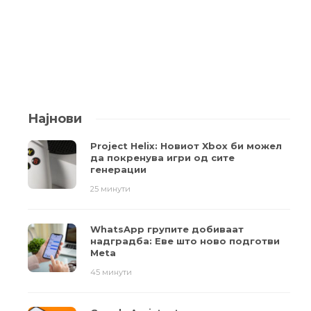
Најнови
Project Helix: Новиот Xbox би можел
да покренува игри од сите
генерации
25 минути
WhatsApp групите добиваат
надградба: Еве што ново подготви
Meta
45 минути