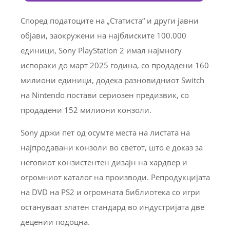
Според податоците на „Статиста“ и други јавни
објави, заокружени на најблиските 100.000
единици, Sony PlayStation 2 имал најмногу
испораки до март 2025 година, со продадени 160
милиони единици, додека разновидниот Switch
на Nintendo постави сериозен предизвик, со
продадени 152 милиони конзоли.
Sony држи пет од осумте места на листата на
најпродавани конзоли во светот, што е доказ за
неговиот конзистентен дизајн на хардвер и
огромниот каталог на производи. Репродукцијата
на DVD на PS2 и огромната библиотека со игри
остануваат златен стандард во индустријата две
децении подоцна.