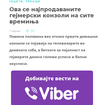
ГАЏЕТИ
,
ТРЕНДИ
Ова се најпродаваните
гејмерски конзоли на сите
времиња
1 година
713
Помина половина век откако првите домашни
конзоли се појавија на телевизорите во
дневната соба, а битката за лојалност на
гејмерите донесе големи успеси и болни
неуспеси.