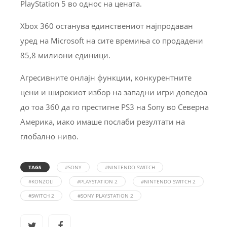
PlayStation 5 во однос на цената.
Xbox 360 останува единствениот најпродаван
уред на Microsoft на сите времиња со продадени
85,8 милиони единици.
Агресивните онлајн функции, конкурентните
цени и широкиот избор на западни игри доведоа
до тоа 360 да го престигне PS3 на Sony во Северна
Америка, иако имаше послаби резултати на
глобално ниво.
TAGS
#SONY
#NINTENDO SWITCH
#KONZOLI
#PLAYSTATION 2
#NINTENDO SWITCH 2
#SWITCH 2
#SONY PLAYSTATION 2