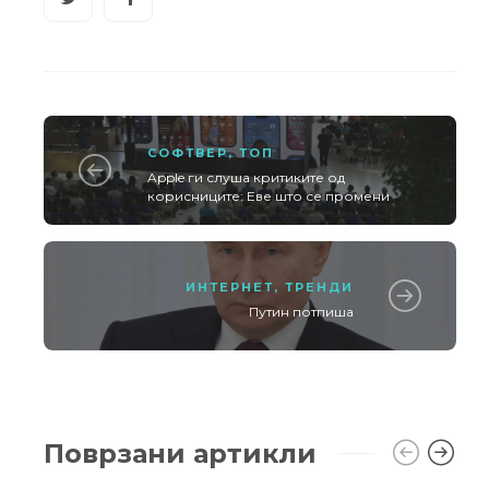
СОФТВЕР
,
ТОП
Apple ги слуша критиките од
корисниците: Еве што се промени
ИНТЕРНЕТ
,
ТРЕНДИ
Путин потпиша
Поврзани артикли