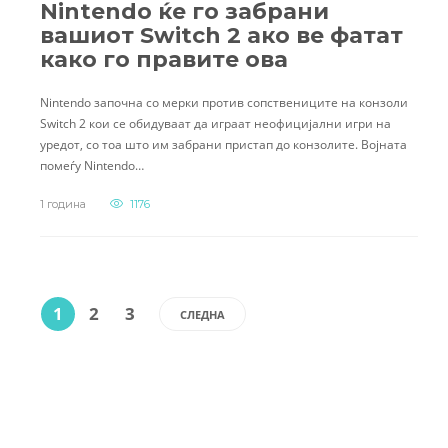
Nintendo ќе го забрани
вашиот Switch 2 ако ве фатат
како го правите ова
Nintendo започна со мерки против сопствениците на конзоли
Switch 2 кои се обидуваат да играат неофицијални игри на
уредот, со тоа што им забрани пристап до конзолите. Војната
помеѓу Nintendo…
1 година
1176
1
2
3
СЛЕДНА