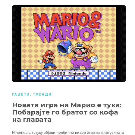
ГАЏЕТИ
,
ТРЕНДИ
Новата игра на Марио е тука:
Побарајте го братот со кофа
на главата
Nintendo штотуку објави необична видео игра на виртуелната