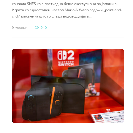
конзола SNES која претходно беше ексклузивна за Јапонија.
Играта со едноставен наслов Mario & Wario содржи „point-and-
click“ механика што го следи водоводџијата…
9 месеци
940