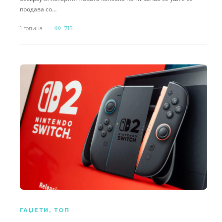
продава со…
1 година
715
ГАЏЕТИ
,
ТОП