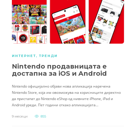
ИНТЕРНЕТ
,
ТРЕНДИ
Nintendo продавницата е
достапна за iOS и Android
Nintendo официјално објави нова апликација наречена
Nintendo Store, која им овозможува на корисниците директно
да пристапат до Nintendo eShop од нивните iPhone, iPad и
Android уреди. Пет години откако апликацијата…
9 месеци
855