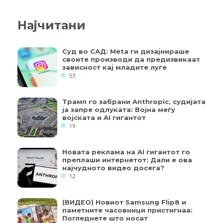
Најчитани
Суд во САД: Meta ги дизајнираше
своите производи да предизвикаат
зависност кај младите луѓе
53
Трамп го забрани Anthropic, судијата
ја запре одлуката: Војна меѓу
војската и AI гигантот
19
Новата реклама на AI гигантот го
преплаши интернетот: Дали е ова
најчудното видео досега?
12
(ВИДЕО) Новиот Samsung Flip8 и
паметните часовници пристигнаа:
Погледнете што носат