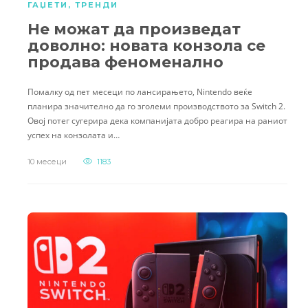
ГАЏЕТИ
,
ТРЕНДИ
Не можат да произведат
доволно: новата конзола се
продава феноменално
Помалку од пет месеци по лансирањето, Nintendo веќе
планира значително да го зголеми производството за Switch 2.
Овој потег сугерира дека компанијата добро реагира на раниот
успех на конзолата и…
10 месеци
1183