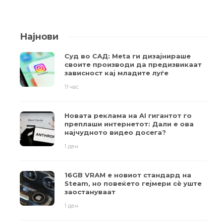
Најнови
Суд во САД: Meta ги дизајнираше
своите производи да предизвикаат
зависност кај младите луѓе
11 час
Новата реклама на AI гигантот го
преплаши интернетот: Дали е ова
најчудното видео досега?
1 ден
16GB VRAM е новиот стандард на
Steam, но повеќето гејмери ​​сè уште
заостануваат
1 ден