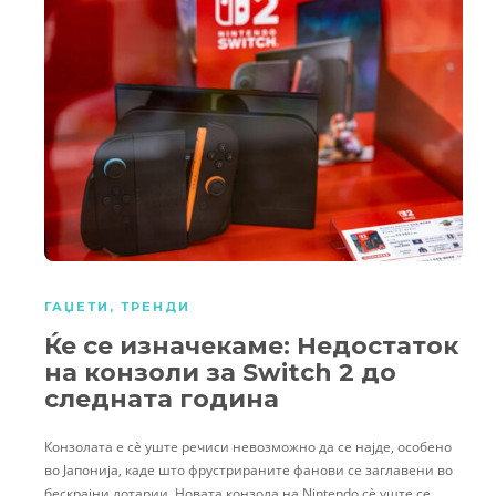
ГАЏЕТИ
,
ТРЕНДИ
Ќе се изначекаме: Недостаток
на конзоли за Switch 2 до
следната година
Конзолата е сè уште речиси невозможно да се најде, особено
во Јапонија, каде што фрустрираните фанови се заглавени во
бескрајни лотарии. Новата конзола на Nintendo сè уште се