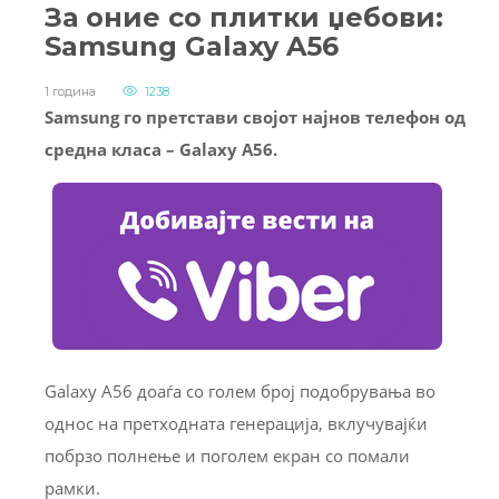
За оние со плитки џебови:
Samsung Galaxy A56
1 година
1238
Samsung го претстави својот најнов телефон од
средна класа – Galaxy A56.
Galaxy A56 доаѓа со голем број подобрувања во
однос на претходната генерација, вклучувајќи
побрзо полнење и поголем екран со помали
рамки.