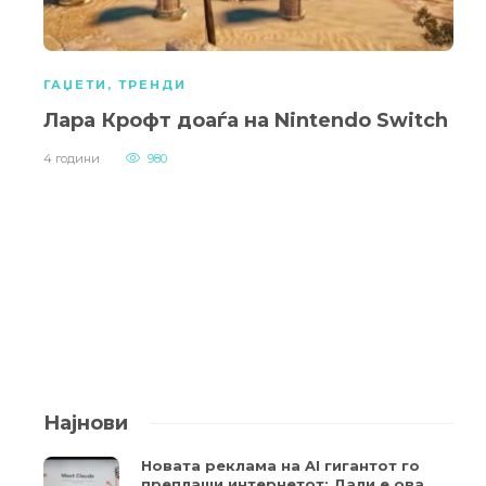
ГАЏЕТИ
,
ТРЕНДИ
Лара Крофт доаѓа на Nintendo Switch
4 години
980
Најнови
Новата реклама на AI гигантот го
преплаши интернетот: Дали е ова