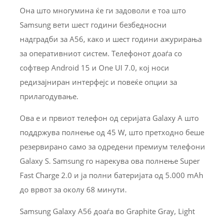
Она што многумина ќе ги задоволи е тоа што
Samsung вети шест години безбедносни
надградби за A56, како и шест години ажурирања
за оперативниот систем. Телефонот доаѓа со
софтвер Android 15 и One UI 7.0, кој носи
редизајниран интерфејс и повеќе опции за
прилагодување.
Ова е и првиот телефон од серијата Galaxy A што
поддржува полнење од 45 W, што претходно беше
резервирано само за одредени премиум телефони
Galaxy S. Samsung го нарекува ова полнење Super
Fast Charge 2.0 и ја полни батеријата од 5.000 mAh
до врвот за околу 68 минути.
Samsung Galaxy A56 доаѓа во Graphite Gray, Light