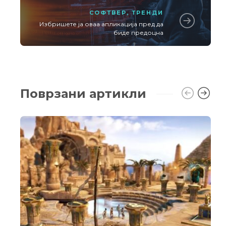
СОФТВЕР
,
ТРЕНДИ
Избришете ја оваа апликација пред да
биде предоцна
Поврзани артикли