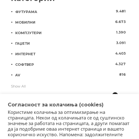
9.481
ФУТУРАМА
6.673
МОБИЛНИ
1.390
КОМПЈУТЕРИ
3.091
ГАЏЕТИ
4.403
ИНТЕРНЕТ
4.327
СОФТВЕР
816
AV
Show All
Согласност за колачиња (cookies)
Користиме колачиња за оптимизирање на
страницата. Некои од колачињата се од суштинско
значење за работата на страницата, а други помагаат
да ја подобриме оваа интернет страница и вашето
корисничко искуство. Напомена: задолжителните