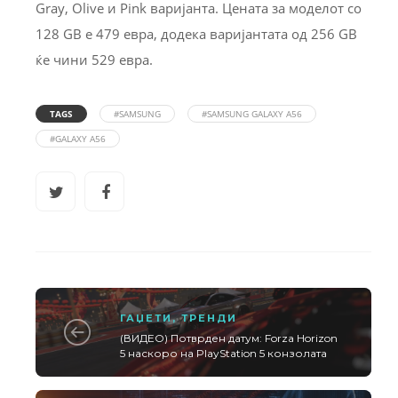
Gray, Olive и Pink варијанта. Цената за моделот со
128 GB е 479 евра, додека варијантата од 256 GB
ќе чини 529 евра.
TAGS
#SAMSUNG
#SAMSUNG GALAXY A56
#GALAXY A56
ГАЏЕТИ
,
ТРЕНДИ
(ВИДЕО) Потврден датум: Forza Horizon
5 наскоро на PlayStation 5 конзолата