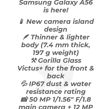
Samsung Galaxy A56
is here!
📱 New camera island
design
🪶 Thinner & lighter
body (7.4 mm thick,
197 g weight)
⚒️ Gorilla Glass
Victus+ for the front &
back
💦 IP67 dust & water
resistance rating
📸 50 MP 1/1.56" F/1.8
main camera + 12 MP