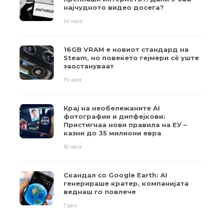
најчудното видео досега?
14 часа
16GB VRAM е новиот стандард на
Steam, но повеќето гејмери ​​сè уште
заостануваат
15 часа
Крај на необележаните AI
фотографии и дипфејкови:
Пристигнаа нови правила на ЕУ –
казни до 35 милиони евра
16 часа
Скандал со Google Earth: AI
генерираше кратер, компанијата
веднаш го повлече
1 ден