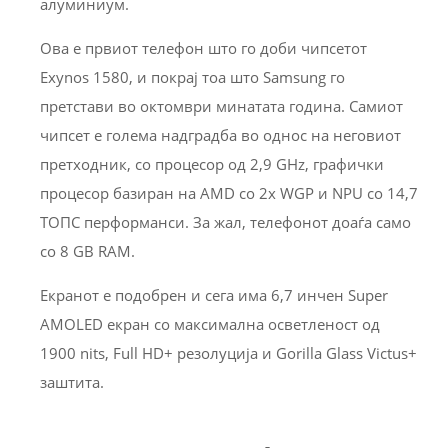
алуминиум.
Ова е првиот телефон што го доби чипсетот
Exynos 1580, и покрај тоа што Samsung го
претстави во октомври минатата година. Самиот
чипсет е голема надградба во однос на неговиот
претходник, со процесор од 2,9 GHz, графички
процесор базиран на AMD со 2x WGP и NPU со 14,7
ТОПС перформанси. За жал, телефонот доаѓа само
со 8 GB RAM.
Екранот е подобрен и сега има 6,7 инчен Super
AMOLED екран со максимална осветленост од
1900 nits, Full HD+ резолуција и Gorilla Glass Victus+
заштита.