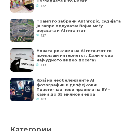
Погледнете што носат
132
Трамп го забрани Anthropic, судијата
ја запре одлуката: Војна меѓу
војската и AI гигантот
127
Новата реклама на AI гигантот го
преплаши интернетот: Дали е ова
најчудното видео досега?
113
Крај на необележаните AI
фотографии и дипфејкови:
Пристигнаа нови правила на ЕУ –
казни до 35 милиони евра
103
Категории