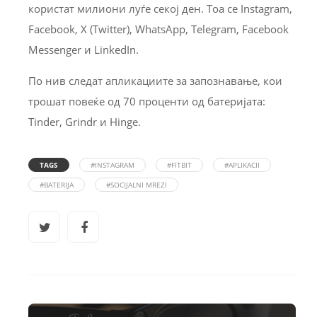
користат милиони луѓе секој ден. Тоа се Instagram,
Facebook, X (Twitter), WhatsApp, Telegram, Facebook
Messenger и LinkedIn.
По нив следат апликациите за запознавање, кои
трошат повеќе од 70 проценти од батеријата:
Tinder, Grindr и Hinge.
TAGS
#INSTAGRAM
#FITBIT
#APLIKACII
#BATERIJA
#SOCIJALNI MREZI