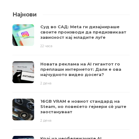
Најнови
Суд во САД: Meta ги дизајнираше
своите производи да предизвикаат
зависност кај младите луѓе
22 часа
Новата реклама на AI гигантот го
преплаши интернетот: Дали е ова
најчудното видео досега?
2 дена
16GB VRAM е новиот стандард на
Steam, но повеќето гејмери ​​сè уште
заостануваат
2 дена
Крај на необележаните AI