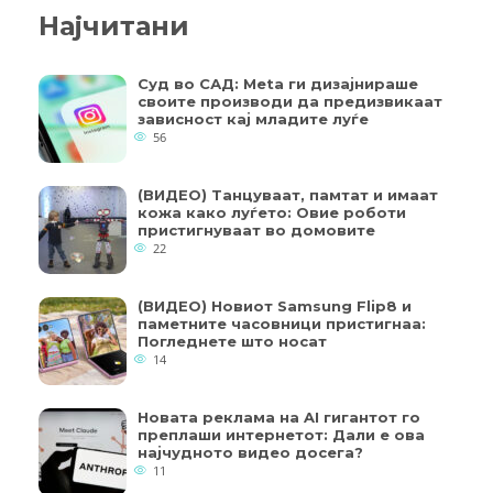
Најчитани
Суд во САД: Meta ги дизајнираше
своите производи да предизвикаат
зависност кај младите луѓе
56
(ВИДЕО) Танцуваат, памтат и имаат
кожа како луѓето: Овие роботи
пристигнуваат во домовите
22
(ВИДЕО) Новиот Samsung Flip8 и
паметните часовници пристигнаа:
Погледнете што носат
14
Новата реклама на AI гигантот го
преплаши интернетот: Дали е ова
најчудното видео досега?
11