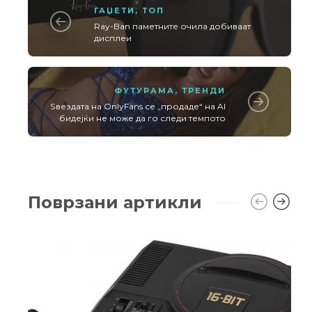
ГАЏЕТИ
,
ТОП
Ray-Ban паметните очила добиваат
дисплеи
ФУТУРАМА
,
ТРЕНДИ
Ѕвездата на OnlyFans се „продаде“ на AI
бидејќи не може да го следи темпото
Поврзани артикли