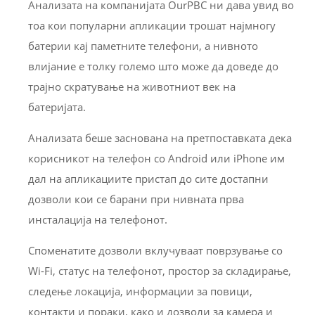
Анализата на компанијата OurPBC ни дава увид во
тоа кои популарни апликации трошат најмногу
батерии кај паметните телефони, а нивното
влијание е толку големо што може да доведе до
трајно скратување на животниот век на
батеријата.
Анализата беше заснована на претпоставката дека
корисникот на телефон со Android или iPhone им
дал на апликациите пристап до сите достапни
дозволи кои се барани при нивната прва
инсталација на телефонот.
Споменатите дозволи вклучуваат поврзување со
Wi-Fi, статус на телефонот, простор за складирање,
следење локација, информации за повици,
контакти и пораки, како и дозволи за камера и