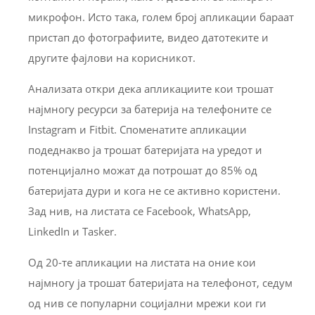
микрофон. Исто така, голем број апликации бараат
пристап до фотографиите, видео датотеките и
другите фајлови на корисникот.
Анализата откри дека апликациите кои трошат
најмногу ресурси за батерија на телефоните се
Instagram и Fitbit. Споменатите апликации
подеднакво ја трошат батеријата на уредот и
потенцијално можат да потрошат до 85% од
батеријата дури и кога не се активно користени.
Зад нив, на листата се Facebook, WhatsApp,
LinkedIn и Tasker.
Од 20-те апликации на листата на оние кои
најмногу ја трошат батеријата на телефонот, седум
од нив се популарни социјални мрежи кои ги