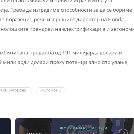
ели на автомобили и новите играчи многу ја
ја. Треба да изградиме способности за да се бориме
ме поразени“, рече извршниот директор на Honda,
ехнолошките трендови на електрификација и автоном
омбинирана продажба од 191 милијарда долари и
9 милијарди долари преку потенцијално спојување,
TRICNI AVTOMOBILI
#AVTOMOBILI
ФУТУРАМА
,
ТРЕНДИ