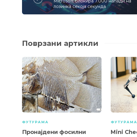
Microsoft блокира 7.000 напади на
лозинка секоја секунда
Поврзани артикли
ФУТУРАМА
ФУТУРАМ
Пронајдени фосилни
Mini Che