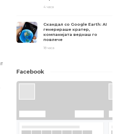
4 часа
Скандал со Google Earth: AI
генерираше кратер,
компанијата веднаш го
повлече
18 часа
ат
Facebook
а