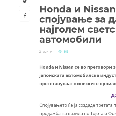
Honda и Nissan
спојување за д
најголем свет
автомобили
2 години
806
Honda и Nissan се во преговори з
јапонската автомобилска индустр
претставуваат кинеските произв
Д
Спојувањето ќе ја создаде третата 
продажба на возила по Тојота и Фо