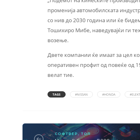
„Подемот на кинеските производит
променија автомобилската индустри
со нив до 2030 година или ќе биде
Тошихиро Мибе, наведувајќи ги т
возење.
Двете компании ќе имаат за цел к
оперативен профит од повеќе од 1
велат тие.
TAGS
#NISSAN
#HONDA
#ELEK
СОФТВЕР
,
ТОП