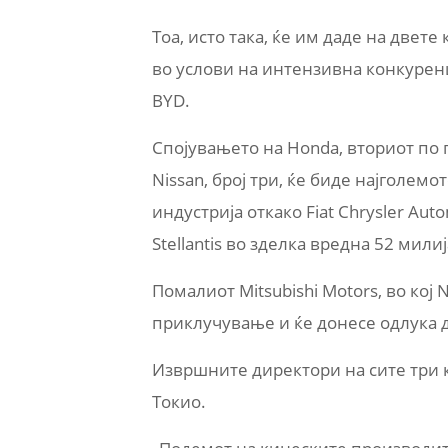
Тоа, исто така, ќе им даде на двет
во услови на интензивна конкуренц
BYD.
Спојувањето на Honda, вториот по
Nissan, број три, ќе биде најголе
индустрија откако Fiat Chrysler Auto
Stellantis во зделка вредна 52 мили
Помалиот Mitsubishi Motors, во кој
приклучување и ќе донесе одлука д
Извршните директори на сите три
Токио.