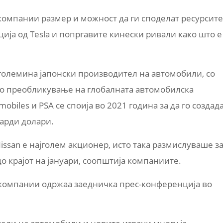
е компании размер и можност да ги споделат ресурсите
ија од Tesla и попргавите кинески ривали како што е
 големина јапонски производител на автомобили, со
мото преобликување на глобалната автомобилска
mobiles и PSA се споија во 2021 година за да го создад
јарди долари.
 Nissan е најголем акционер, исто така размислуваше з
о крајот на јануари, соопштија компаниите.
 компании одржаа заедничка прес-конференција во