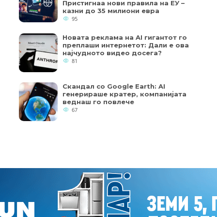
Пристигнаа нови правила на ЕУ –
казни до 35 милиони евра
95
Новата реклама на AI гигантот го
преплаши интернетот: Дали е ова
најчудното видео досега?
81
Скандал со Google Earth: AI
генерираше кратер, компанијата
веднаш го повлече
67