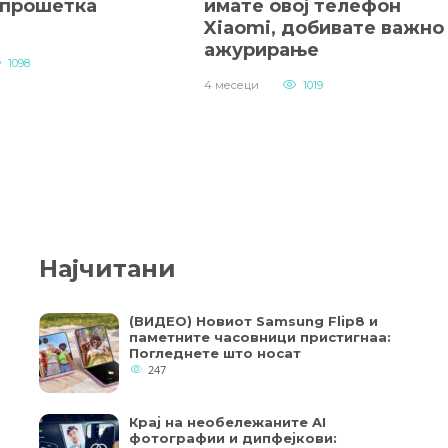
 прошетка
имате овој телефон
Xiaomi, добивате важно
ажурирање
1098
4 месеци
1019
Најчитани
(ВИДЕО) Новиот Samsung Flip8 и
паметните часовници пристигнаа:
Погледнете што носат
247
Крај на необележаните AI
фотографии и дипфејкови: