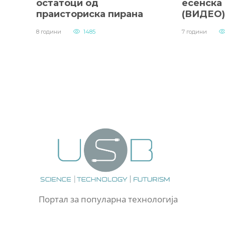
остатоци од
есенска
праисториска пирана
(ВИДЕО)
8 години
1485
7 години
Портал за популарна технологија