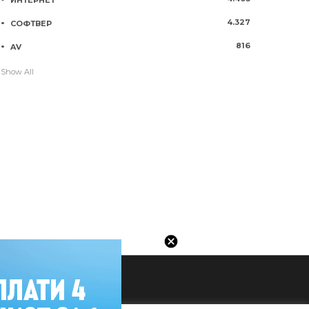
4.327
СОФТВЕР
816
AV
Show All