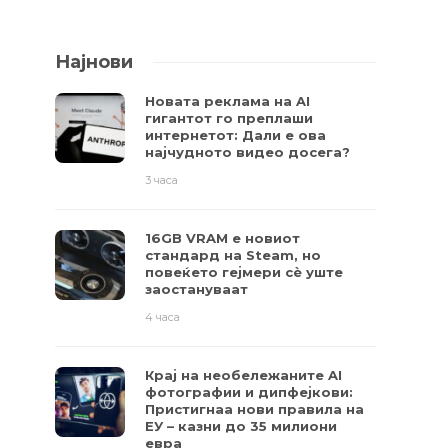
Најнови
Новата реклама на AI
гигантот го преплаши
интернетот: Дали е ова
најчудното видео досега?
3 часа
16GB VRAM е новиот
стандард на Steam, но
повеќето гејмери ​​сè уште
заостануваат
4 часа
Крај на необележаните AI
фотографии и дипфејкови:
Пристигнаа нови правила на
ЕУ – казни до 35 милиони
евра