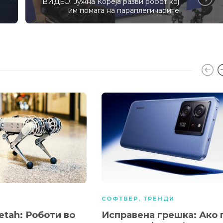
ВИДЕО: Јужна Кореја разви робот кој
им помага на параплегичарите
А
СОФТВЕР
,
ТРЕНДИ
etah: Роботи во
Исправена грешка: Ако 