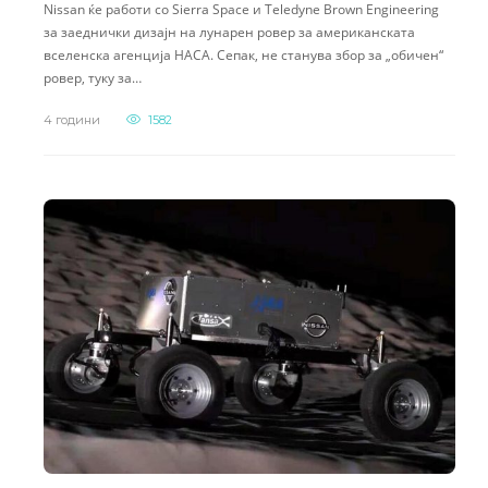
Nissan ќе работи со Sierra Space и Teledyne Brown Engineering
за заеднички дизајн на лунарен ровер за американската
вселенска агенција НАСА. Сепак, не станува збор за „обичен“
ровер, туку за…
4 години
1582