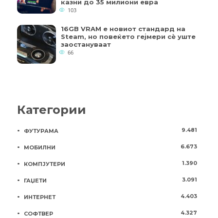
казни до 35 милиони евра
103
16GB VRAM е новиот стандард на
Steam, но повеќето гејмери ​​сè уште
заостануваат
66
Категории
9.481
ФУТУРАМА
6.673
МОБИЛНИ
1.390
КОМПЈУТЕРИ
3.091
ГАЏЕТИ
4.403
ИНТЕРНЕТ
4.327
СОФТВЕР