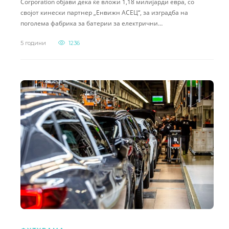
Corporation објави дека ќе вложи 1,18 милијарди евра, со
својот кинески партнер „Енвижн АСЕЦ“, за изградба на
поголема фабрика за батерии за електрични…
5 години
1236