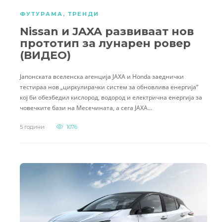
ФУТУРАМА
,
ТРЕНДИ
Nissan и JAXA развиваат нов
прототип за лунарен ровер
(ВИДЕО)
Јапонската вселенска агенција JAXA и Honda заеднички
тестираа нов „циркулирачки систем за обновлива енергија“
кој би обезбедил кислород, водород и електрична енергија за
човечките бази на Месечината, а сега JAXA…
5 години
1076