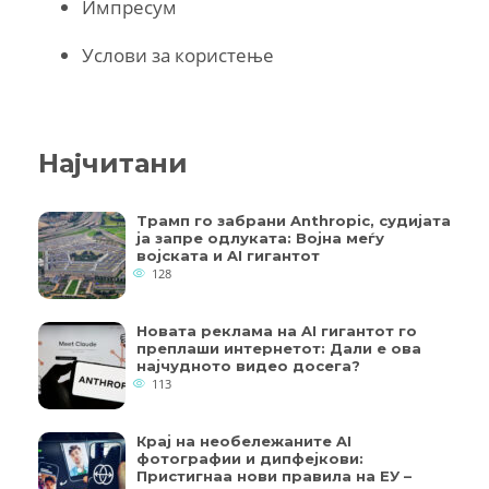
Импресум
Услови за користење
Најчитани
Трамп го забрани Anthropic, судијата
ја запре одлуката: Војна меѓу
војската и AI гигантот
128
Новата реклама на AI гигантот го
преплаши интернетот: Дали е ова
најчудното видео досега?
113
Крај на необележаните AI
фотографии и дипфејкови:
Пристигнаа нови правила на ЕУ –