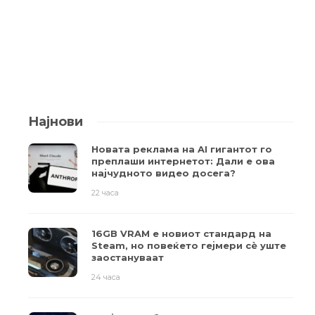
Најнови
Новата реклама на AI гигантот го
преплаши интернетот: Дали е ова
најчудното видео досега?
22 часа
16GB VRAM е новиот стандард на
Steam, но повеќето гејмери ​​сè уште
заостануваат
24 часа