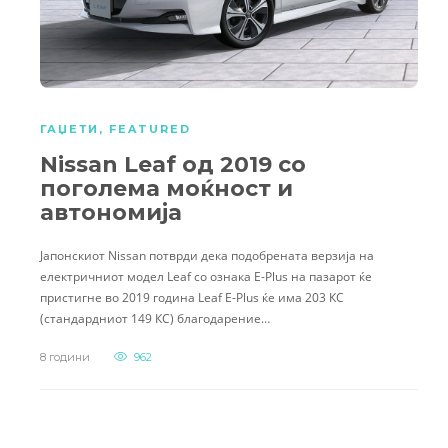
ГАЏЕТИ
,
FEATURED
Nissan Leaf од 2019 со
поголема моќност и
автономија
Јапонскиот Nissan потврди дека подобрената верзија на
електричниот модел Leaf со ознака E-Plus на пазарот ќе
пристигне во 2019 година Leaf E-Plus ќе има 203 КС
(стандардниот 149 КС) благодарение…
8 години
962