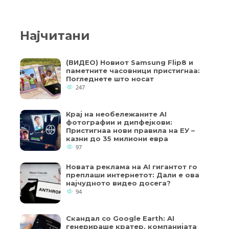
Најчитани
(ВИДЕО) Новиот Samsung Flip8 и
паметните часовници пристигнаа:
Погледнете што носат
247
Крај на необележаните AI
фотографии и дипфејкови:
Пристигнаа нови правила на ЕУ –
казни до 35 милиони евра
97
Новата реклама на AI гигантот го
преплаши интернетот: Дали е ова
најчудното видео досега?
94
Скандал со Google Earth: AI
генерираше кратер, компанијата