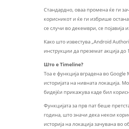
Стандардно, оваа промена ќе ги за
корисникот и ќе ги избрише остана
се случи во декември, се појавија
Како што известува „Android Autho
инструкции да преземат акција до 
Што е Timeline?
Тоа е функција вградена во Google 
историјата на нивната локација. Мо
бидејќи прикажува каде бил корис
Функцијата за прв пат беше претста
година, што значи дека некои кор
историја на локација зачувана во о