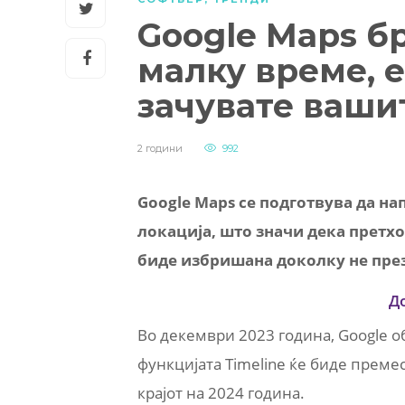
Google Maps б
малку време, е
зачувате ваши
2 години
992
Google Maps се подготвува да на
локација, што значи дека претх
биде избришана доколку не пре
Д
Во декември 2023 година, Google об
функцијата Timeline ќе биде преме
крајот на 2024 година.