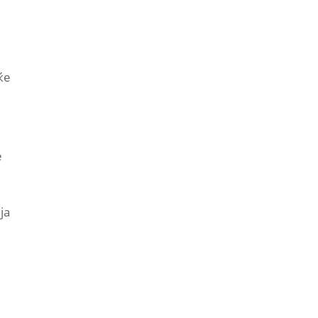
ќе
е
ја