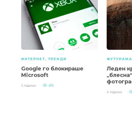
ИНТЕРНЕТ
,
ТРЕНДИ
ФУТУРАМ
Google го блокираше
Леден к
Microsoft
„блесна“
фотогра
2 години
815
4 години