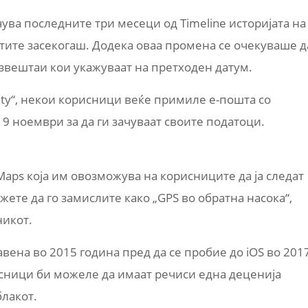
чува последните три месеци од Timeline историјата на
тите засекогаш. Додека оваа промена се очекуваше д
 извештаи кои укажуваат на претходен датум.
rity“, некои корисници веќе примиле е-пошта со
19 ноември за да ги зачуваат своите податоци.
Maps која им овозможува на корисниците да ја следат
жете да го замислите како „GPS во обратна насока“,
никот.
вена во 2015 година пред да се пробие до iOS во 201
исници би можеле да имаат речиси една деценија
блакот.