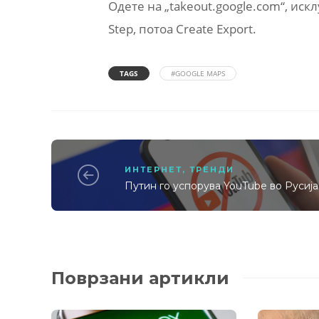
Одете на „takeout.google.com“, искл
Step, потоа Create Export.
TAGS
#GOOGLE MAPS
ИНТЕРНЕТ
,
ТРЕНДИ
Путин го успорува YouTube во Русија
Поврзани артикли