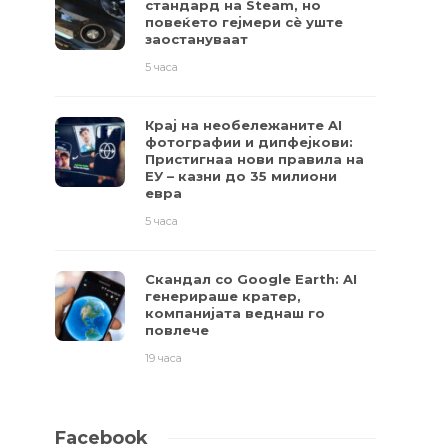
стандард на Steam, но
повеќето гејмери ​​сè уште
заостануваат
5 часа
Крај на необележаните AI
фотографии и дипфејкови:
Пристигнаа нови правила на
ЕУ – казни до 35 милиони
евра
5 часа
Скандал со Google Earth: AI
генерираше кратер,
компанијата веднаш го
повлече
19 часа
Facebook