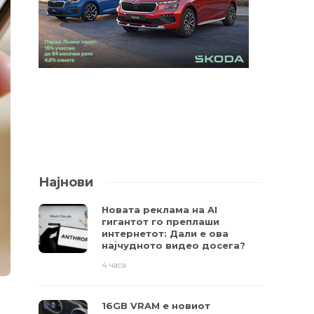
Најнови
Новата реклама на AI
гигантот го преплаши
интернетот: Дали е ова
најчудното видео досега?
4 часа
16GB VRAM е новиот