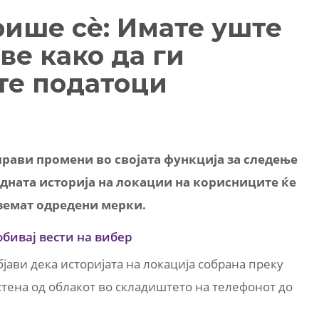
рише сè: Имате уште
ве како да ги
те податоци
прави промени во својата функција за следење
одната историја на локации на корисниците ќе
земат одредени мерки.
обивај вести на вибер
јави дека историјата на локација собрана преку
стена од облакот во складиштето на телефонот до