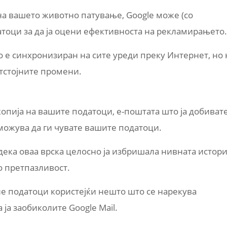
на вашето животно патување, Google може (со
датоци за да ја оцени ефективноста на рекламирањето.
о е синхронизиран на сите уреди преку Интернет, но 
тстојните промени.
копија на вашите податоци, е-поштата што ја добиват
можува да ги чувате вашите податоци.
дека оваа врска целосно ја избришала нивната истори
о претпазливост.
вие податоци користејќи нешто што се нарекува
ја заобиколите Google Mail.