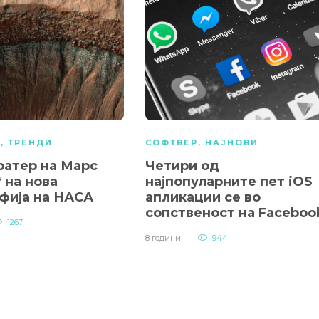
А
,
ТРЕНДИ
СОФТВЕР
,
НАЈНОВИ
ратер на Марс
Четири од
 на нова
најпопуларните пет iOS
фија на НАСА
апликации се во
сопственост на Faceboo
1267
8 години
944