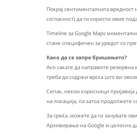
Покрај сентименталната вредност 
согласност) да ги користи овие по
Timeline за Google Maps моменталн
стане специфичен за уредот со пре
Како да се запре бришењето?
Ако сакате да направите резервна 
треба да содржи врска што ви овоз
Сепак, некои корисници пријавија 
на локација, па затоа продолжете с
За среќа, можете да ги зачувате о
Архивирање на Google и целосно да 