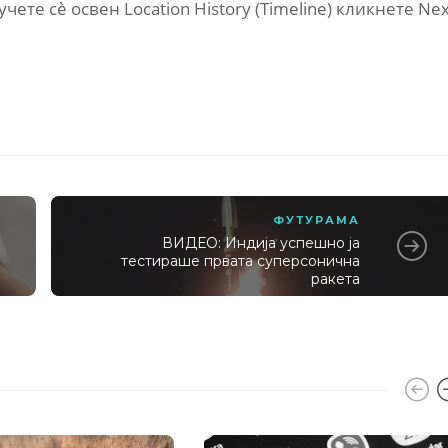
учете сè освен Location History (Timeline) кликнете Nex
ФУТУРАМА
ВИДЕО: Индија успешно ја
тестираше првата суперсонична
ракета