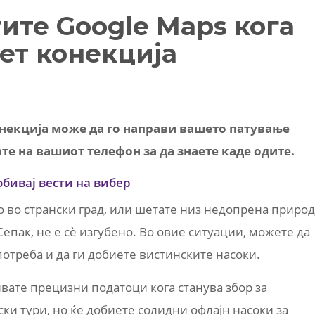
ите Google Maps кога
ет конекција
некција може да го направи вашето патување
те на вашиот телефон за да знаете каде одите.
обивај вести на вибер
о во странски град, или шетате низ недопрена природ
епак, не е сè изгубено. Во овие ситуации, можете да
потреба и да ги добиете вистинските насоки.
ивате прецизни податоци кога станува збор за
и тури, но ќе добиете солидни офлајн насоки за