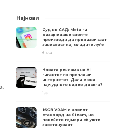
Најнови
Суд во САД: Meta ги
дизајнираше своите
производи да предизвикаат
зависност кај младите луѓе
6 часа
Новата реклама на AI
гигантот го преплаши
интернетот: Дали е ова
најчудното видео досега?
а,
1 ден
16GB VRAM е новиот
стандард на Steam, но
повеќето гејмери ​​сè уште
заостануваат