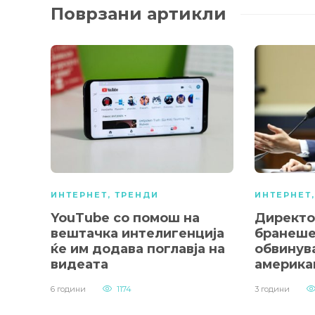
Поврзани артикли
ИНТЕРНЕТ
,
ТРЕНДИ
ИНТЕРНЕТ
YouTube со помош на
Директор
вештачка интелигенција
бранеше
ќе им додава поглавја на
обвинув
видеата
америка
6 години
1174
3 години