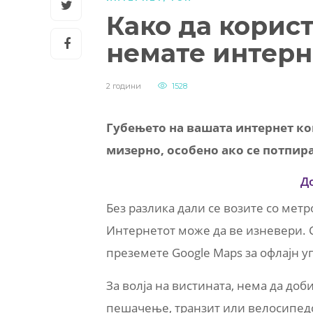
Како да корист
немате интерн
2 години
1528
Губењето на вашата интернет ко
мизерно, особено ако се потпира
Д
Без разлика дали се возите со метр
Интернетот може да ве изневери. С
преземете Google Maps за офлајн у
За волја на вистината, нема да доб
пешачење, транзит или велосипедск