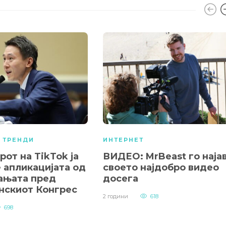
,
ТРЕНДИ
ИНТЕРНЕТ
от на TikTok ја
ВИДЕО: MrBeast го наја
 апликацијата од
своето најдобро видео
ањата пред
досега
нскиот Конгрес
2 години
618
698