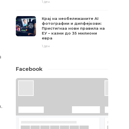
1 ден
Крај на необележаните AI
фотографии и дипфејкови:
Пристигнаа нови правила на
ЕУ – казни до 35 милиони
евра
1 ден
а
Facebook
н.