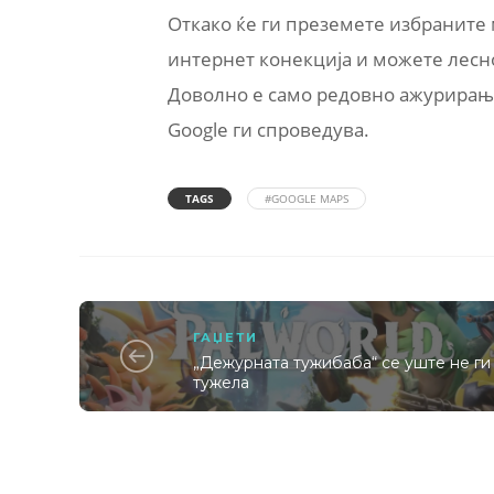
Откако ќе ги преземете избраните 
интернет конекција и можете лесно
Доволно е само редовно ажурирање 
Google ги спроведува.
TAGS
#GOOGLE MAPS
ГАЏЕТИ
„Дежурната тужибаба“ се уште не ги
тужела