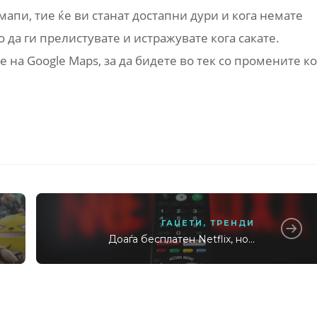
мапи, тие ќе ви станат достапни дури и кога немате
 да ги прелистувате и истражувате кога сакате.
на Google Maps, за да бидете во тек со промените к
ГАЏЕТИ
,
ТРЕНДИ
Доаѓа бесплатен Netflix, но...