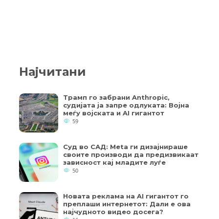
Најчитани
Трамп го забрани Anthropic,
судијата ја запре одлуката: Војна
меѓу војската и AI гигантот
59
Суд во САД: Meta ги дизајнираше
своите производи да предизвикаат
зависност кај младите луѓе
50
Новата реклама на AI гигантот го
преплаши интернетот: Дали е ова
најчудното видео досега?