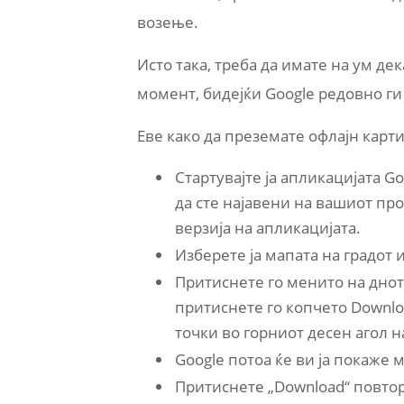
возење.
Исто така, треба да имате на ум де
момент, бидејќи Google редовно ги
Еве како да преземате офлајн карти
Стартувајте ја апликацијата G
да сте најавени на вашиот про
верзија на апликацијата.
Изберете ја мапата на градот 
Притиснете го менито на дното
притиснете го копчето Downloa
точки во горниот десен агол н
Google потоа ќе ви ја покаже 
Притиснете „Download“ повтор