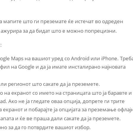
ка мапите што ги преземате ќе истечат во одреден
 ажурира за да бидат што е можно попрецизни.
:
oogle Maps на вашиот уред со Android или iPhone. Треб
фил на Google и да ја имате инсталирано најновата
или регионот што сакате да ја преземете.
 на екранот со името на страницата што ја баравте и
d. Ако не ја гледате оваа опција, допрете ги трите
а екранот и побарајте ја опцијата за преземање офлај
мапата и ќе ве праша дали сакате да ја преземете.
но за да го потврдите вашиот избор.