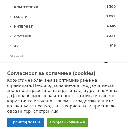
1.390
КОМПЈУТЕРИ
3.092
ГАЏЕТИ
4.405
ИНТЕРНЕТ
4.328
СОФТВЕР
816
AV
Show All
Согласност за колачиња (cookies)
Користиме колачиња за оптимизирање на
страницата. Некои од колачињата се од суштинско
значење за работата на страницата, а други помагаат
да ја подобриме оваа интернет страница и вашето
корисничко искуство. Напомена: задолжителните
колачиња се неопходни за користење и пристап до
оваа интернет страница.
Copyright © 2018 - Member of IAB Macedonia
Member of Clip Media Group / 2017
Прочитај повеќе
Прифати колачиња