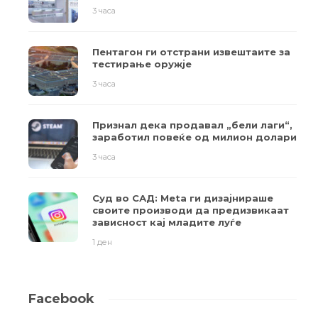
3 часа
Пентагон ги отстрани извештаите за
тестирање оружје
3 часа
Признал дека продавал „бели лаги“,
заработил повеќе од милион долари
3 часа
Суд во САД: Meta ги дизајнираше
своите производи да предизвикаат
зависност кај младите луѓе
1 ден
Facebook