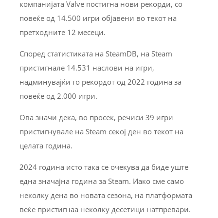
компанијата Valve постигна нови рекорди, со
повеќе од 14.500 игри објавени во текот на
претходните 12 месеци.
Според статистиката на SteamDB, на Steam
пристигнале 14.531 наслови на игри,
надминувајќи го рекордот од 2022 година за
повеќе од 2.000 игри.
Ова значи дека, во просек, речиси 39 игри
пристигнувале на Steam секој ден во текот на
целата година.
2024 година исто така се очекува да биде уште
една значајна година за Steam. Иако сме само
неколку дена во новата сезона, на платформата
веќе пристигнаа неколку десетици натпревари.