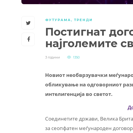
ФУТУРАМА
,
ТРЕНДИ
Постигнат дого
најголемите с
3 години
1350
Новиот необврзувачки меѓунаро
обликување на одговорниот разв
интелигенција во светот.
Д
Соединетите држави, Велика Британ
за сеопфатен меѓународен договор 