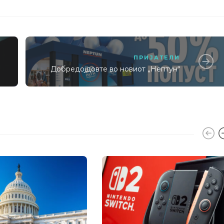
ПРИЈАТЕЛИ
Добредојдовте во новиот „Нептун“