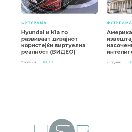
ФУТУРАМА
ФУТУРАМ
Hyundai и Kia го
Америка
развиваат дизајнот
извештај
користејќи виртуелна
насочен
реалност (ВИДЕО)
интелиг
7 години
1118
2 години