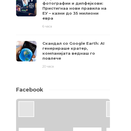
фотографии и дипфејкови:
Пристигнаа нови правила на
ЕУ – казни до 35 милиони
евра
6 часа
Скандал со Google Earth: AI
генерираше кратер,
компанијата веднаш го
повлече
20 часа
Facebook