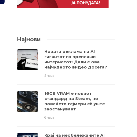
Најнови
Новата реклама на AI
гигантот го преплаши
интернетот: Дали е ова
најчудното видео досега?
5 часа
16GB VRAM е новиот
стандард на Steam, но
повеќето гејмери ​​сè уште
заостануваат
6 часа
Крај на необележаните AI