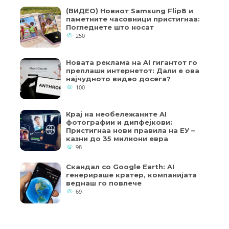
(ВИДЕО) Новиот Samsung Flip8 и
паметните часовници пристигнаа:
Погледнете што носат
250
Новата реклама на AI гигантот го
преплаши интернетот: Дали е ова
најчудното видео досега?
100
Крај на необележаните AI
фотографии и дипфејкови:
Пристигнаа нови правила на ЕУ –
казни до 35 милиони евра
98
Скандал со Google Earth: AI
генерираше кратер, компанијата
веднаш го повлече
69