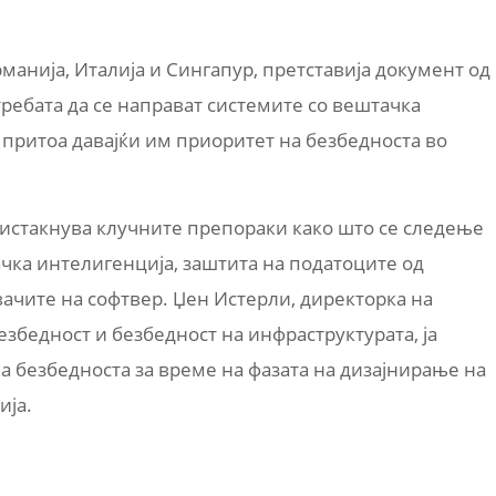
рманија, Италија и Сингапур, претставија документ од
требата да се направат системите со вештачка
 притоа давајќи им приоритет на безбедноста во
 истакнува клучните препораки како што се следење
чка интелигенција, заштита на податоците од
чите на софтвер. Џен Истерли, директорка на
езбедност и безбедност на инфраструктурата, ја
а безбедноста за време на фазата на дизајнирање на
ија.