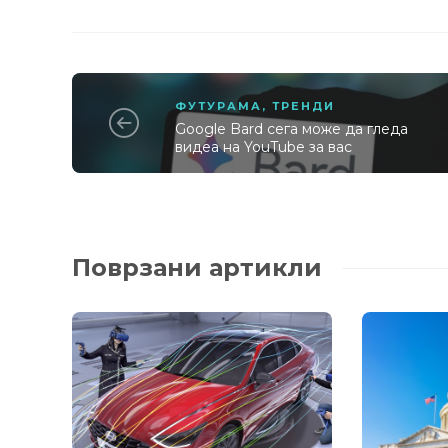
ФУТУРАМА
,
ТРЕНДИ
Google Bard сега може да гледа
видеа на YouTube за вас
Поврзани артикли