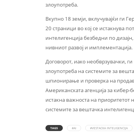
злоупотреба.
Вкупно 18 земји, вклучувајќи ги Ге
20 страници во кој се истакнува по
интелигенција безбедни по дизајн,
нивниот развој и имплементација.
Договорот, иако необврзувачки, ги
злоупотреба на системите за вешта
шпионирање и проверка на продава
Американската агенција за кибер-б
истакна важноста на приоритетот н
системите за вештачка интелигенц
TAGS
#AI
#VESTACKA INTELIGENCIJA