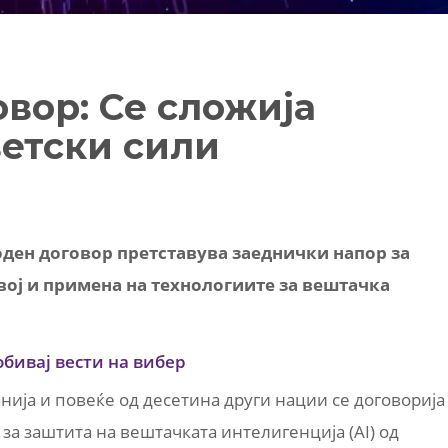
вор: Се сложија
ветски сили
ден договор претставува заеднички напор за
ој и примена на технологиите за вештачка
обивај вести на вибер
ија и повеќе од десетина други нации се договорија
за заштита на вештачката интелигенција (AI) од