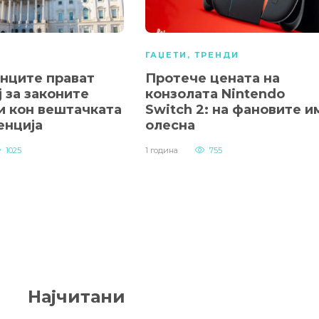
А
ГАЏЕТИ
,
ТРЕНДИ
нците прават
Протече цената на
 за законите
конзолата Nintendo
и кон вештачката
Switch 2: на фановите и
енција
олесна
1025
1 година
755
Најчитани