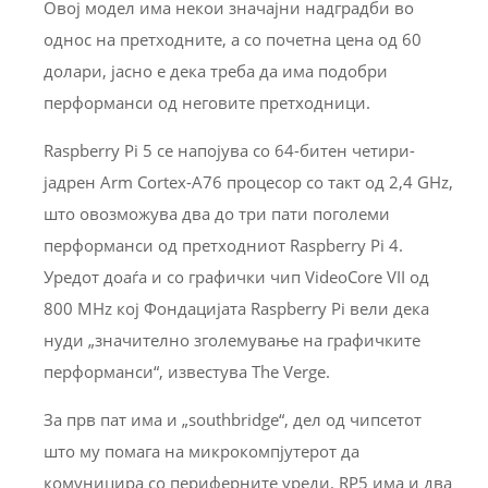
Овој модел има некои значајни надградби во
однос на претходните, а со почетна цена од 60
долари, јасно е дека треба да има подобри
перформанси од неговите претходници.
Raspberry Pi 5 се напојува со 64-битен четири-
јадрен Arm Cortex-A76 процесор со такт од 2,4 GHz,
што овозможува два до три пати поголеми
перформанси од претходниот Raspberry Pi 4.
Уредот доаѓа и со графички чип VideoCore VII од
800 MHz кој Фондацијата Raspberry Pi вели дека
нуди „значително зголемување на графичките
перформанси“, известува The Verge.
За прв пат има и „southbridge“, дел од чипсетот
што му помага на микрокомпјутерот да
комуницира со периферните уреди. RP5 има и два