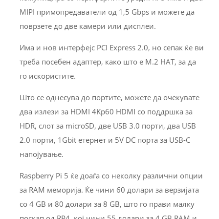
MIPI примопредаватели од 1,5 Gbps и можете да
поврзете до две камери или дисплеи.
Има и нов интерфејс PCI Express 2.0, но сепак ќе ви
треба посебен адаптер, како што е M.2 HAT, за да
го искористите.
Што се однесува до портите, можете да очекувате
два излези за HDMI 4Kp60 HDMI со поддршка за
HDR, слот за microSD, две USB 3.0 порти, два USB
2.0 порти, 1Gbit етернет и 5V DC порта за USB-C
напојување.
Raspberry Pi 5 ќе доаѓа со неколку различни опции
за RAM меморија. Ќе чини 60 долари за верзијата
со 4 GB и 80 долари за 8 GB, што го прави малку
поскап од RP4, кој чини 55 долари за 4 GB RAM и