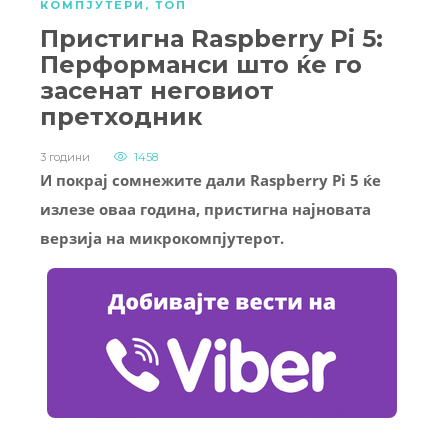
КОМПЈУТЕРИ
,
ТОП
Пристигна Raspberry Pi 5:
Перформанси што ќе го
засенат неговиот
претходник
3 години
1458
И покрај сомнежите дали Raspberry Pi 5 ќе
излезе оваа година, пристигна најновата
верзија на микрокомпјутерот.