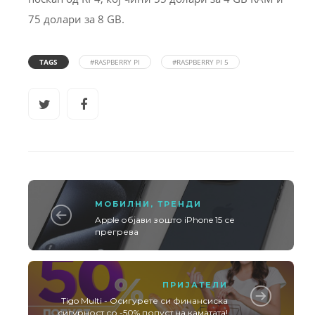
75 долари за 8 GB.
TAGS
#RASPBERRY PI
#RASPBERRY PI 5
МОБИЛНИ
,
ТРЕНДИ
Apple објави зошто iPhone 15 се
прегрева
ПРИЈАТЕЛИ
Tigo Multi - Осигурете си финансиска
сигурност со -50% попуст на каматата!