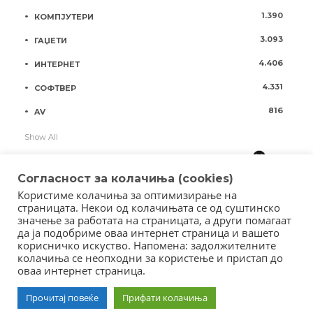
1.390
КОМПЈУТЕРИ
3.093
ГАЏЕТИ
4.406
ИНТЕРНЕТ
4.331
СОФТВЕР
816
AV
Show All
Согласност за колачиња (cookies)
Користиме колачиња за оптимизирање на
страницата. Некои од колачињата се од суштинско
значење за работата на страницата, а други помагаат
да ја подобриме оваа интернет страница и вашето
корисничко искуство. Напомена: задолжителните
колачиња се неопходни за користење и пристап до
оваа интернет страница.
Copyright © 2018 - Member of IAB Macedonia
Member of Clip Media Group / 2017
Прочитај повеќе
Прифати колачиња