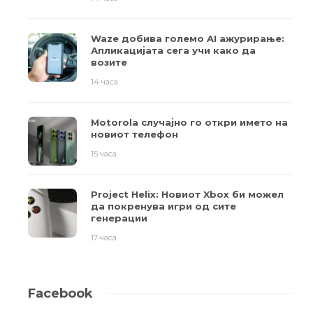
Waze добива големо AI ажурирање:
Апликацијата сега учи како да
возите
14 часа
Motorola случајно го откри името на
новиот телефон
15 часа
Project Helix: Новиот Xbox би можел
да покренува игри од сите
генерации
17 часа
Facebook