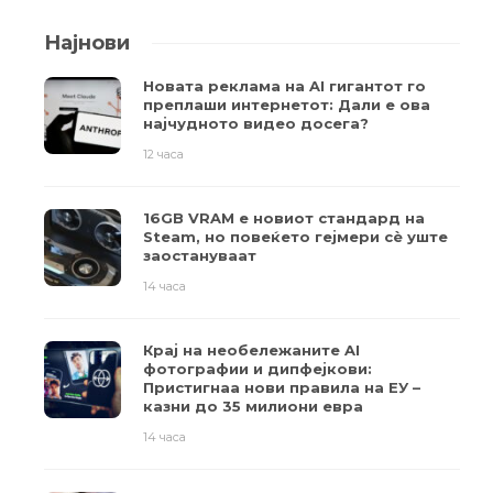
Најнови
Новата реклама на AI гигантот го
преплаши интернетот: Дали е ова
најчудното видео досега?
12 часа
16GB VRAM е новиот стандард на
Steam, но повеќето гејмери ​​сè уште
заостануваат
14 часа
Крај на необележаните AI
фотографии и дипфејкови:
Пристигнаа нови правила на ЕУ –
казни до 35 милиони евра
14 часа