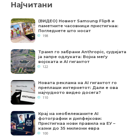
Најчитани
(ВИДЕО) Новиот Samsung Flip8 и
паметните часовници пристигнаа:
Погледнете што носат
198
Трамп го забрани Anthropic, судијата
ја запре одлуката: Војна меѓу
војската и AI гигантот
122
Новата реклама на AI гигантот го
преплаши интернетот: Дали е ова
најчудното видео досега?
110
Крај на необележаните AI
фотографии и дипфејкови:
Пристигнаа нови правила на ЕУ –
казни до 35 милиони евра
100