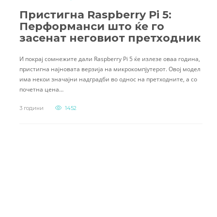
Пристигна Raspberry Pi 5:
Перформанси што ќе го
засенат неговиот претходник
И покрај сомнежите дали Raspberry Pi 5 ќе излезе оваа година,
пристигна најновата верзија на микрокомпјутерот. Овој модел
има некои значајни надградби во однос на претходните, а со
почетна цена…
3 години
1452