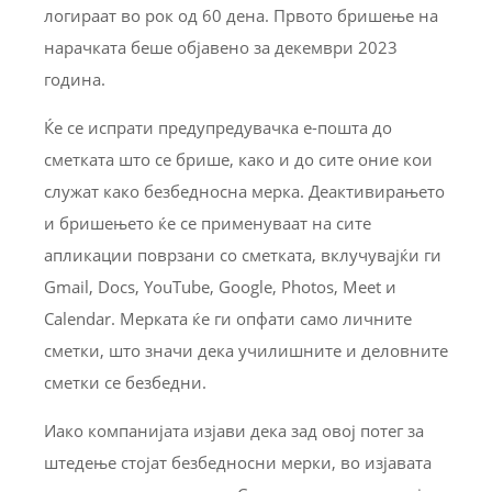
логираат во рок од 60 дена. Првото бришење на
нарачката беше објавено за декември 2023
година.
Ќе се испрати предупредувачка е-пошта до
сметката што се брише, како и до сите оние кои
служат како безбедносна мерка. Деактивирањето
и бришењето ќе се применуваат на сите
апликации поврзани со сметката, вклучувајќи ги
Gmail, Docs, YouTube, Google, Photos, Meet и
Calendar. Мерката ќе ги опфати само личните
сметки, што значи дека училишните и деловните
сметки се безбедни.
Иако компанијата изјави дека зад овој потег за
штедење стојат безбедносни мерки, во изјавата