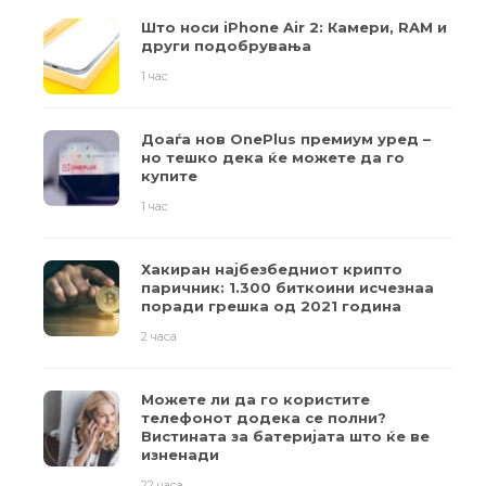
Што носи iPhone Air 2: Камери, RAM и
други подобрувања
1 час
Доаѓа нов OnePlus премиум уред –
но тешко дека ќе можете да го
купите
1 час
Хакиран најбезбедниот крипто
паричник: 1.300 биткоини исчезнаа
поради грешка од 2021 година
2 часа
Можете ли да го користите
телефонот додека се полни?
Вистината за батеријата што ќе ве
изненади
22 часа