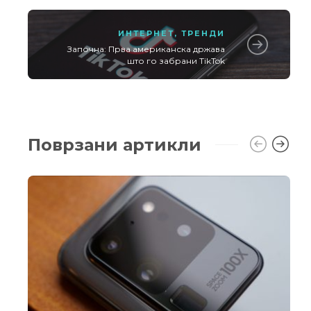
ИНТЕРНЕТ
,
ТРЕНДИ
Започна: Прва американска држава
што го забрани TikTok
Поврзани артикли