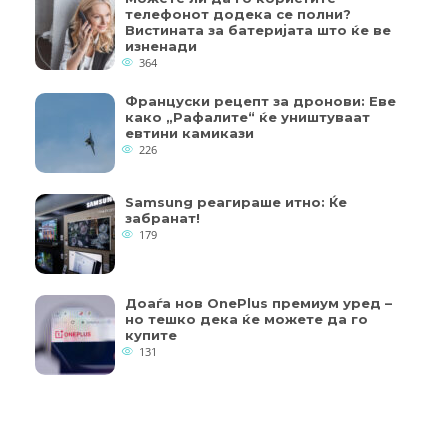
телефонот додека се полни?
Вистината за батеријата што ќе ве
изненади
364
Француски рецепт за дронови: Еве
како „Рафалите“ ќе уништуваат
евтини камикази
226
Samsung реагираше итно: Ќе
забранат!
179
Доаѓа нов OnePlus премиум уред –
но тешко дека ќе можете да го
купите
131