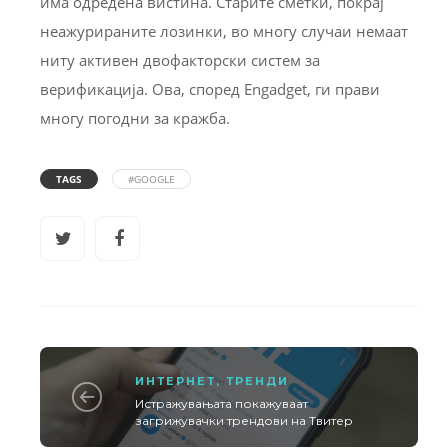
има одредена вистина. Старите сметки, покрај
неажурираните лозинки, во многу случаи немаат
ниту активен двофакторски систем за
верификација. Ова, според Engadget, ги прави
многу погодни за кражба.
TAGS
#GOOGLE
ИНТЕРНЕТ
,
ТРЕНДИ
Истражувањата покажуваат
загрижувачки трендови на Твитер