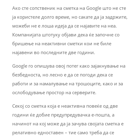
Ако сте сопственик на сметка на Google што не сте
ја користеле долго време, но сакате да ја задржите,
можеби не е лоша идеја да се најавите на неа.
Компанијата штотуку објави дека ќе започне со
бришење на неактивни сметки кои не биле
најавени во последните две години.
Google го опишува овој потег како зајакнување на
безбедноста, но лесно е да се погоди дека се
работи и за намалување на трошоците, како и за
ослободување простор на серверите.
Секој со сметка која е неактивна повеќе од две
години ќе добие предупредувачка е-пошта, а
начинот на кој може да ја зачува својата сметка е
релативно едноставен – тие само треба да се