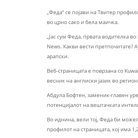
„Феда“ се појави на Твитер профило
во црно сако и бела маичка.
„Јас сум Феда, првата водителка во
News. Какви вести претпочитате? А
арапски.
Веб-страницата е поврзана со Kuwai
весник на англиски јазик во регион
Абдула Бофтен, заменик-главен уред
потенцијалот на вештачката интел
Во иднина, вели тој, Феда би можел
профилот на страницата, кој има 1