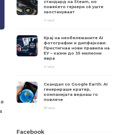
стандард на Steam, но
повеќето гејмери ​​сè уште
заостануваат
4 часа
Крај на необележаните AI
фотографии и дипфејкови:
Пристигнаа нови правила на
ЕУ – казни до 35 милиони
евра
4 часа
Скандал со Google Earth: AI
генерираше кратер,
компанијата веднаш го
повлече
ка
18 часа
а
Facebook