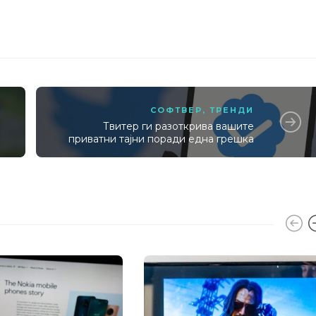
СОФТВЕР
,
ТРЕНДИ
Твитер ги разоткрива вашите
приватни тајни поради една грешка