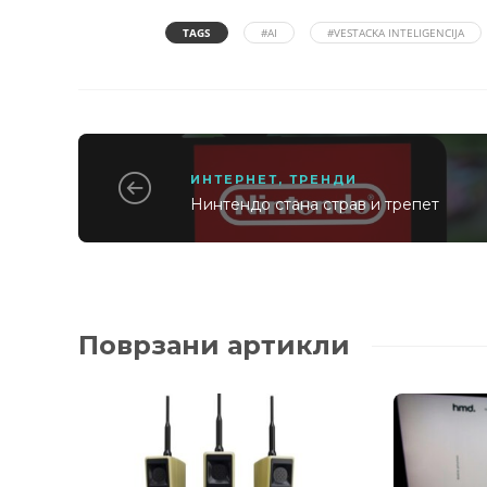
TAGS
#AI
#VESTACKA INTELIGENCIJA
ИНТЕРНЕТ
,
ТРЕНДИ
Нинтендо стана страв и трепет
Поврзани артикли