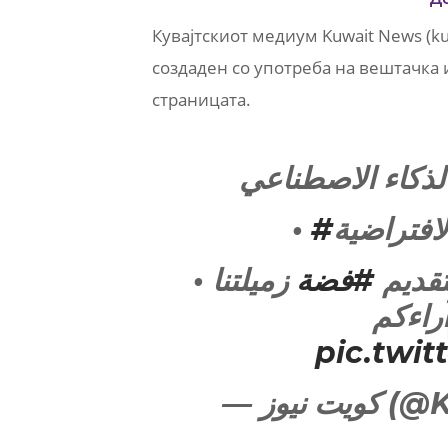
Кувајтскиот медиум Kuwait News (k
создаден со употреба на вештачка 
страницата.
لذكاء الاصطناعي
•
افتراضية
• قديم
#فضة
زميلتنا
آراءكم
pic.twi
— نيوز