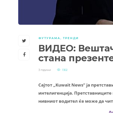
ФУТУРАМА
,
ТРЕНДИ
ВИДЕО: Вештач
стана презенте
3 години
1302
Сајтот „Kuwait News“ ја претста
интелигенција. Претставниците 
нивниот водител ќе може да чит
Д