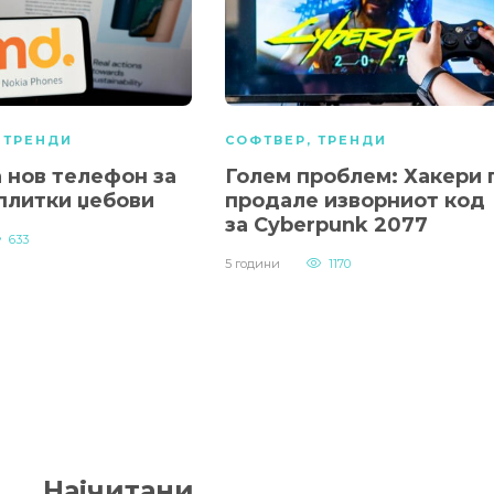
,
ТРЕНДИ
СОФТВЕР
,
ТРЕНДИ
 нов телефон за
Голем проблем: Хакери 
 плитки џебови
продале изворниот код
за Cyberpunk 2077
633
5 години
1170
Најчитани