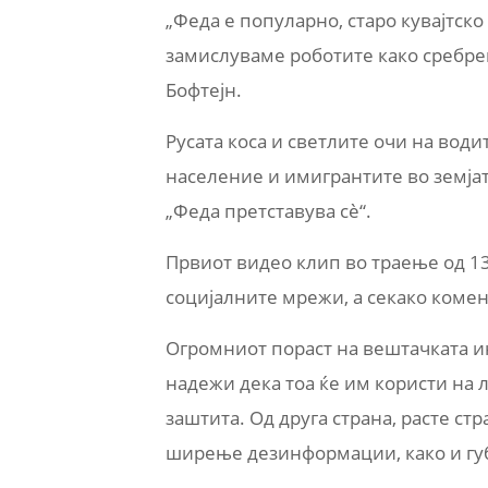
„Феда е популарно, старо кувајтск
замислуваме роботите како сребрен
Бофтејн.
Русата коса и светлите очи на вод
население и имигрантите во земјата
„Феда претставува сè“.
Првиот видео клип во траење од 1
социјалните мрежи, а секако коме
Огромниот пораст на вештачката и
надежи дека тоа ќе им користи на л
заштита. Од друга страна, расте ст
ширење дезинформации, како и губ