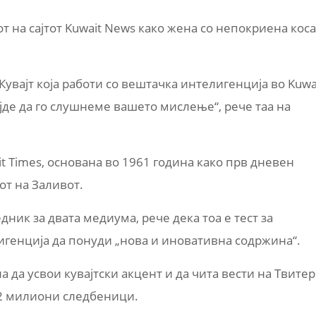
т на сајтот Kuwait News како жена со непокриена коса
 Кувајт која работи со вештачка интелигенција во Kuwa
јде да го слушнеме вашето мислење“, рече таа на
t Times, основана во 1961 година како прв дневен
от на Заливот.
ник за двата медиума, рече дека тоа е тест за
игенција да понуди „нова и иновативна содржина“.
а да усвои кувајтски акцент и да чита вести на Твитер
,2 милиони следбеници.