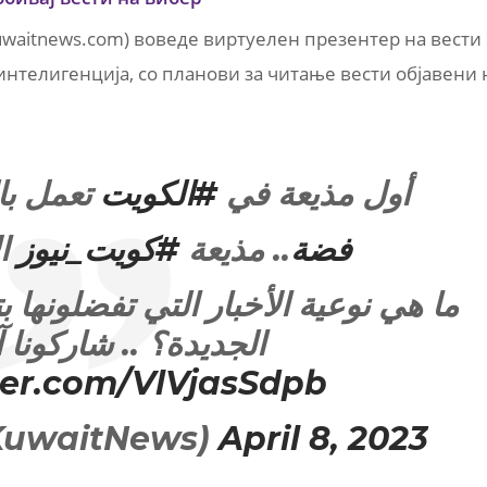
uwaitnews.com) воведе виртуелен презентер на вести
интелигенција, со планови за читање вести објавени 
أول مذيعة في
#الكويت
تعمل با
#فضة
.. مذيعة
#كويت_نيوز
ال
ما هي نوعية الأخبار التي تفضلونها بت
الجديدة؟ .. شاركونا 
tter.com/VlVjasSdpb
كويت  (@KuwaitNews)
April 8, 2023