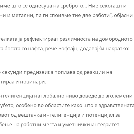
о име што се однесува на среброто… Ние секогаш ги
и и метални, па ги споивме тие две работи“, објасни
ителката ја рефлектираат различноста на домородното
 богата со нафта, рече Бофтајн, додавајќи накратко:
3 секунди предизвика поплава од реакции на
нтираа и новинари.
нтелигенција на глобално ниво доведе до зголемени
уѓето, особено во областите како што е здравственат
равот од вештачка интелигенција и потенцијал за
ење на работни места и уметнички интегритет.