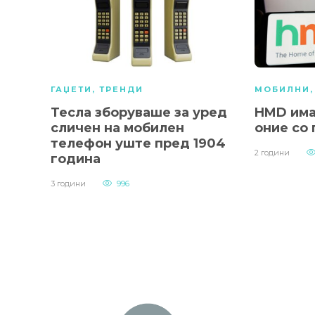
ГАЏЕТИ
,
ТРЕНДИ
МОБИЛНИ
Тесла зборуваше за уред
HMD има
сличен на мобилен
оние со
телефон уште пред 1904
2 години
година
3 години
996