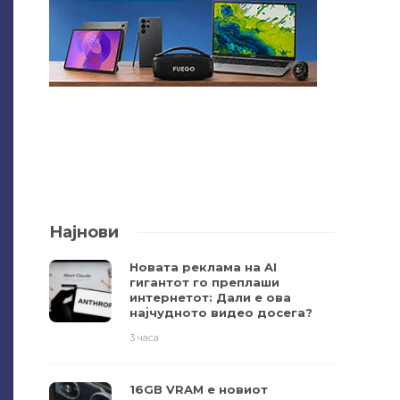
Најнови
Новата реклама на AI
гигантот го преплаши
интернетот: Дали е ова
најчудното видео досега?
3 часа
16GB VRAM е новиот