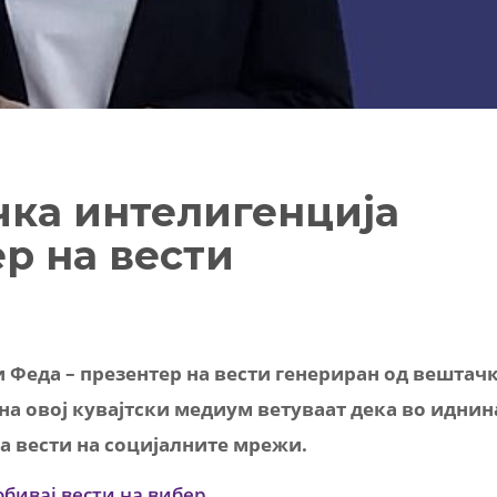
ка интелигенција
р на вести
ви Феда – презентер на вести генериран од вештач
на овој кувајтски медиум ветуваат дека во иднин
а вести на социјалните мрежи.
обивај вести на вибер