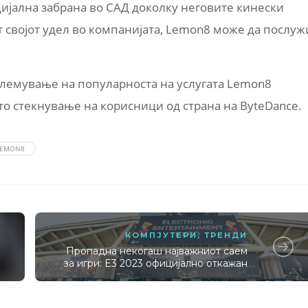
нцијална забрана во САД доколку неговите кинески
т својот удел во компанијата, Lemon8 може да послуж
олемување на популарноста на услугата Lemon8
ото стекнување на корисници од страна на ByteDance.
LEMON8
КОМПЈУТЕРИ
,
ТРЕНДИ
Пропадна некогаш најважниот саем
за игри: E3 2023 официјално откажан