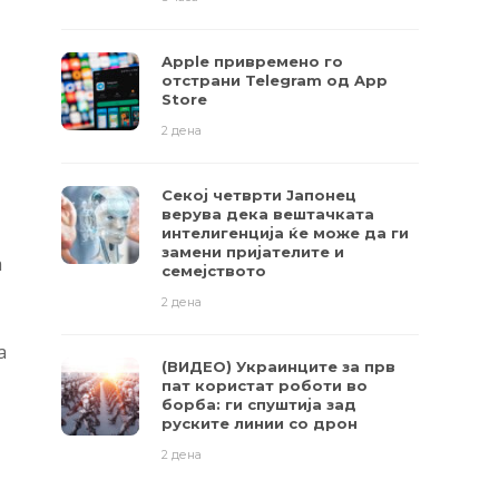
Apple привремено го
отстрани Telegram од App
Store
2 дена
Секој четврти Јапонец
верува дека вештачката
интелигенција ќе може да ги
замени пријателите и
а
семејството
2 дена
а
(ВИДЕО) Украинците за прв
пат користат роботи во
борба: ги спуштија зад
руските линии со дрон
2 дена