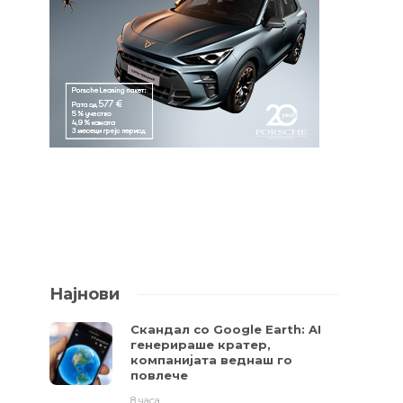
Најнови
Скандал со Google Earth: AI
генерираше кратер,
компанијата веднаш го
повлече
8 часа