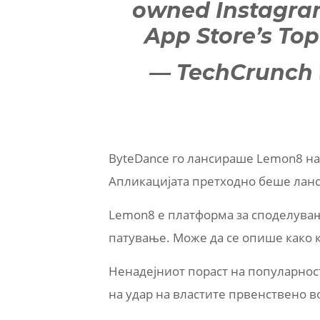
owned Instagram
App Store’s Top
— TechCrunch
ByteDance го лансираше Lemon8 на
Апликацијата претходно беше ланси
Lemon8 е платформа за споделување
патување. Може да се опише како ко
Ненадејниот пораст на популарност
на удар на властите првенствено во