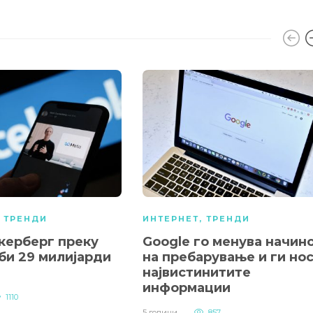
,
ТРЕНДИ
ИНТЕРНЕТ
,
ТРЕНДИ
керберг преку
Google го менува начин
би 29 милијарди
на пребарување и ги но
највистинитите
информации
1110
5 години
857