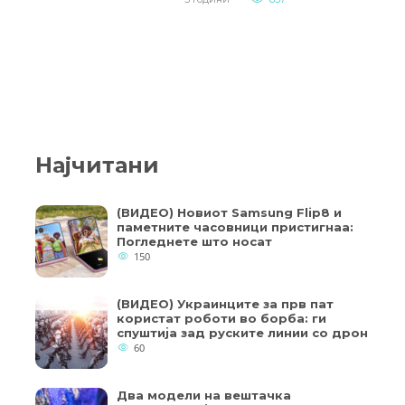
Најчитани
(ВИДЕО) Новиот Samsung Flip8 и
паметните часовници пристигнаа:
Погледнете што носат
150
(ВИДЕО) Украинците за прв пат
користат роботи во борба: ги
спуштија зад руските линии со дрон
60
Два модели на вештачка