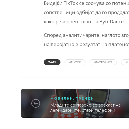
Бидејќи TikTok се соочува со поте
сопственици одбијат да го продада
како резервен план на ByteDance.
Според аналитичарите, наглото зг
најверојатно е резултат на платен
TAGS
#TIKTOK
#BYTEDANCE
#
МОБИЛНИ
,
ТРЕНДИ
Младите се повеќе се враќаат на
легендарните, стари телефони