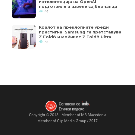
интелигенција на OpenAI
подготвиле и извеле сајбернапад
44
Кралот на преклопните уреди
пристигна: Samsung ги претставува
Z Fold8 и моќниот Z Fold8 Ultra
35
Copyright © 2018 - Member of IAB Macedonia
Member of Clip Media Group / 2017