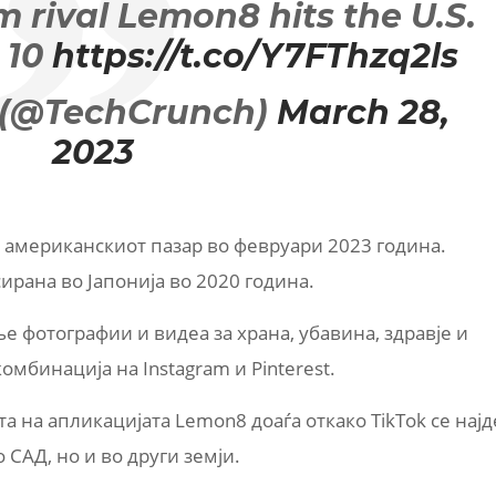
 rival Lemon8 hits the U.S.
 10
https://t.co/Y7FThzq2ls
 (@TechCrunch)
March 28,
2023
 американскиот пазар во февруари 2023 година.
рана во Јапонија во 2020 година.
 фотографии и видеа за храна, убавина, здравје и
мбинација на Instagram и Pinterest.
а на апликацијата Lemon8 доаѓа откако TikTok се најд
 САД, но и во други земји.