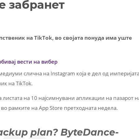
е забранет
пственик на TikTok, во својата понуда има уште
обивај вести на вибер
медиуми слична на Instagram која е дел од империјат
ик на TikTok.
а листата на 10 најсимнувани апликации на пазарот н
о рамките на App Store претходната недела.
ackup plan? ByteDance-