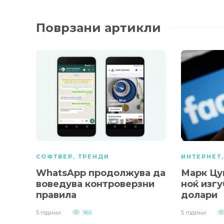
Поврзани артикли
СОФТВЕР
,
ТРЕНДИ
ИНТЕРНЕТ
WhatsApp продолжува да
Марк Цу
воведува контроверзни
ноќ изгу
правила
долари
5 години
965
5 години