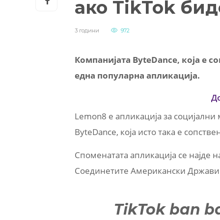
ако TikTok бид
3 години
972
Компанијата ByteDance, која е со
една популарна апликација.
Д
Lemon8 е апликација за социјални 
ByteDance, која исто така е сопствен
Споменатата апликација се најде н
Соединетите Американски Држави в
TikTok ban b