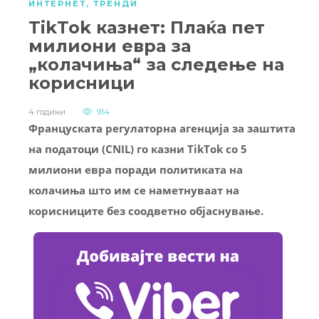
ИНТЕРНЕТ
,
ТРЕНДИ
TikTok казнет: Плаќа пет
милиони евра за
„колачиња“ за следење на
корисници
4 години
914
Француската регулаторна агенција за заштита
на податоци (CNIL) го казни TikTok со 5
милиони евра поради политиката на
колачиња што им се наметнуваат на
корисниците без соодветно објаснување.