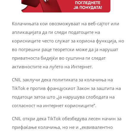
Колачињата кои овозможуваат на веб-сајтот или
апликацијата да ги следи податоците на
корисниците често служат за корисна функција, но
во погрешни раце теоретски може да ја нарушат
приватноста бидејќи во суштина ги следат
активностите на луѓето на Интернет.
CNIL заклучи дека политиката за колачиња на
TikTok е против францускиот Закон за заштита на
податоци затоа што „ја нарушува слободата на
согласност на интернет корисниците“.
CNIL откри дека TikTok обезбедува лесен начин за
прифаќање колачиња, но не и „еквивалентно