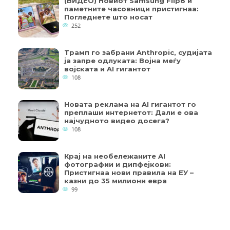
(ВИДЕО) Новиот Samsung Flip8 и
паметните часовници пристигнаа:
Погледнете што носат
252
Трамп го забрани Anthropic, судијата
ја запре одлуката: Војна меѓу
војската и AI гигантот
108
Новата реклама на AI гигантот го
преплаши интернетот: Дали е ова
најчудното видео досега?
108
Крај на необележаните AI
фотографии и дипфејкови:
Пристигнаа нови правила на ЕУ –
казни до 35 милиони евра
99