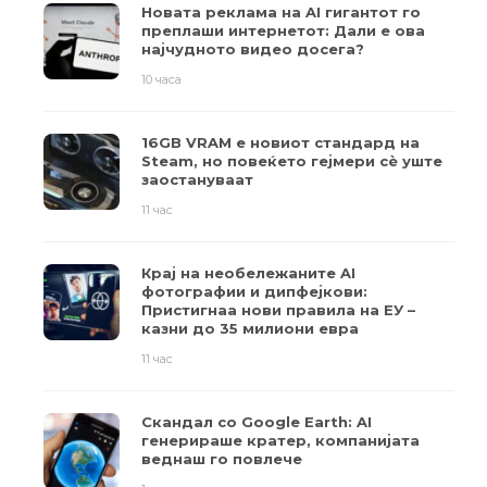
Новата реклама на AI гигантот го
преплаши интернетот: Дали е ова
најчудното видео досега?
10 часа
16GB VRAM е новиот стандард на
Steam, но повеќето гејмери ​​сè уште
заостануваат
11 час
Крај на необележаните AI
фотографии и дипфејкови:
Пристигнаа нови правила на ЕУ –
казни до 35 милиони евра
11 час
Скандал со Google Earth: AI
генерираше кратер, компанијата
веднаш го повлече