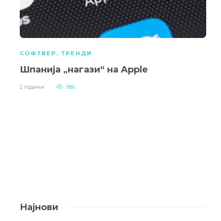
СОФТВЕР
,
ТРЕНДИ
Шпанија „нагази“ на Apple
2 години
986
Најнови