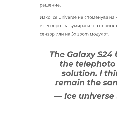
решение.
Иако Ice Universe не споменува на 
е сензорот за зумирање на перископ
сензор или на 3x zoom модулот.
The Galaxy S24 U
the telephoto
solution. I t
remain the sam
— Ice universe