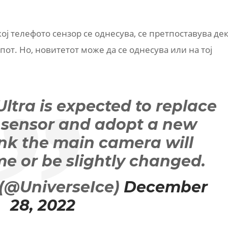
кој телефото сензор се однесува, се претпоставува де
от. Но, новитетот може да се однесува или на тој
ltra is expected to replace
 sensor and adopt a new
hink the main camera will
e or be slightly changed.
 (@UniverseIce)
December
28, 2022