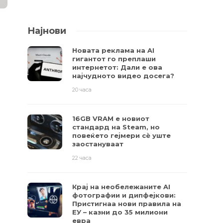
Најнови
Новата реклама на AI
гигантот го преплаши
интернетот: Дали е ова
најчудното видео досега?
20 часа
16GB VRAM е новиот
стандард на Steam, но
повеќето гејмери ​​сè уште
заостануваат
22 часа
Крај на необележаните AI
фотографии и дипфејкови:
Пристигнаа нови правила на
ЕУ – казни до 35 милиони
евра