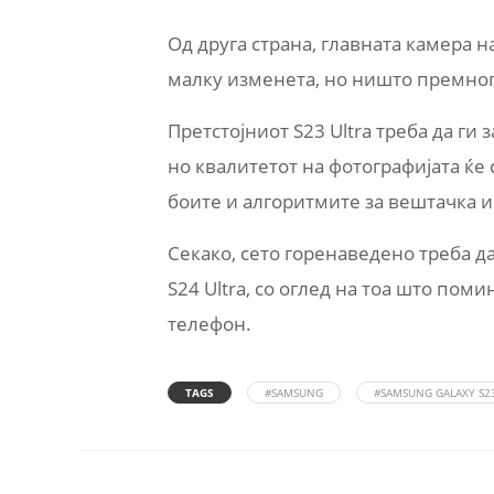
Од друга страна, главната камера на
малку изменета, но ништо премног
Претстојниот S23 Ultra треба да ги
но квалитетот на фотографијата ќе
боите и алгоритмите за вештачка 
Секако, сето горенаведено треба да
S24 Ultra, со оглед на тоа што пом
телефон.
TAGS
#SAMSUNG
#SAMSUNG GALAXY S2