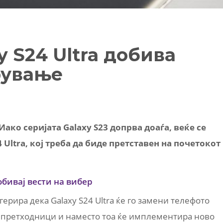
 S24 Ultra добива
рување
ако серијата Galaxy S23 допрва доаѓа, веќе се
Ultra, кој треба да биде претставен на почетокот
обивај вести на вибер
герира дека Galaxy S24 Ultra ќе го замени телефото
е претходници и наместо тоа ќе имплементира ново