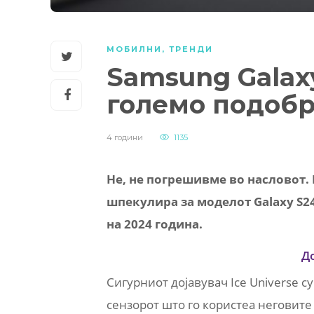
МОБИЛНИ
,
ТРЕНДИ
Samsung Galaxy
големо подоб
4 години
1135
Не, не погрешивме во насловот. И
шпекулира за моделот Galaxy S24 
на 2024 година.
Д
Сигурниот дојавувач Ice Universe су
сензорот што го користеа неговит