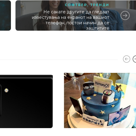
СОФТВЕР
,
ТРЕНДИ
Не сакате другите да гледаат
известувања на екранот на вашиот
телефон, постои начин да се
заштитите