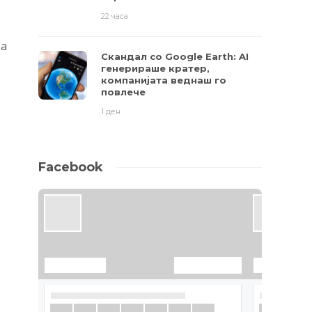
22 часа
ка
Скандал со Google Earth: AI
генерираше кратер,
компанијата веднаш го
повлече
1 ден
Facebook