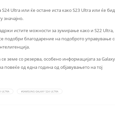
 S24 Ultra или ќе остане иста како S23 Ultra или ќе би
у значајно.
 задржи истите можности за зумирање како и S22 Ultra,
 се подобри благодарение на подоброто управување с
интелигенција.
 се земе со резерва, особено информацијата за Galaxy
ина повеќе од една година од објавувањето на тој
3 ULTRA
#SAMSUNG GALAXY S24 ULTRA