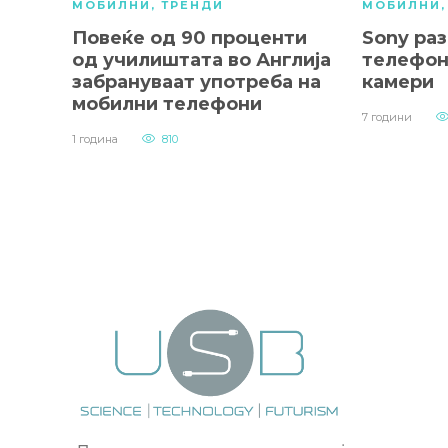
МОБИЛНИ
,
ТРЕНДИ
МОБИЛНИ
Повеќе од 90 проценти
Sony ра
од училиштата во Англија
телефон
забрануваат употреба на
камери
мобилни телефони
7 години
1 година
810