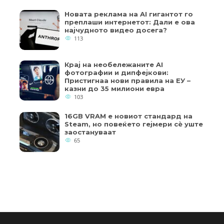
Новата реклама на AI гигантот го
преплаши интернетот: Дали е ова
најчудното видео досега?
113
Крај на необележаните AI
фотографии и дипфејкови:
Пристигнаа нови правила на ЕУ –
казни до 35 милиони евра
103
16GB VRAM е новиот стандард на
Steam, но повеќето гејмери ​​сè уште
заостануваат
65