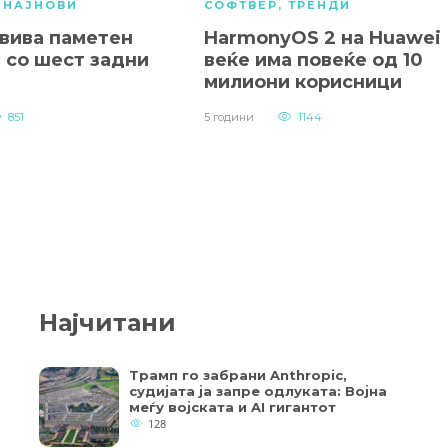
,
НАЈНОВИ
СОФТВЕР
,
ТРЕНДИ
звива паметен
HarmonyOS 2 на Huawei
 со шест задни
веќе има повеќе од 10
милиони корисници
851
5 години
1144
Најчитани
Трамп го забрани Anthropic,
судијата ја запре одлуката: Војна
меѓу војската и AI гигантот
128