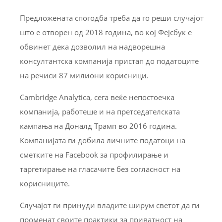
Предложената спогодба треба да го реши случајот
што е отворен од 2018 година, во кој Фејсбук е
обвинет дека дозволил на надворешна
консултантска компанија пристап до податоците
на речиси 87 милиони корисници.
Cambridge Analytica, сега веќе непостоечка
компанија, работеше и на претседателската
кампања на Доналд Трамп во 2016 година.
Компанијата ги добила личните податоци на
сметките на Facebook за профилирање и
таргетирање на гласачите без согласност на
корисниците.
Случајот ги принуди владите ширум светот да ги
променат своите практики за приватност на