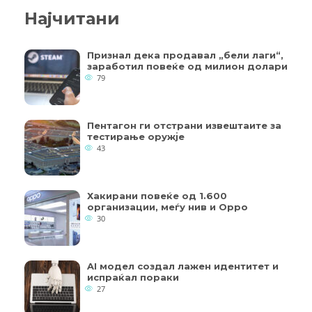
Најчитани
Признал дека продавал „бели лаги“,
заработил повеќе од милион долари
79
Пентагон ги отстрани извештаите за
тестирање оружје
43
Хакирани повеќе од 1.600
организации, меѓу нив и Oppo
30
AI модел создал лажен идентитет и
испраќал пораки
27