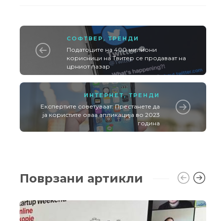
СОФТВЕР
,
ТРЕНДИ
Податоците на 400 милиони
корисници на Твитер се продаваат на
црниот пазар
ИНТЕРНЕТ
,
ТРЕНДИ
Експертите советуваат: Престанете да
ја користите оваа апликација во 2023
година
Поврзани артикли