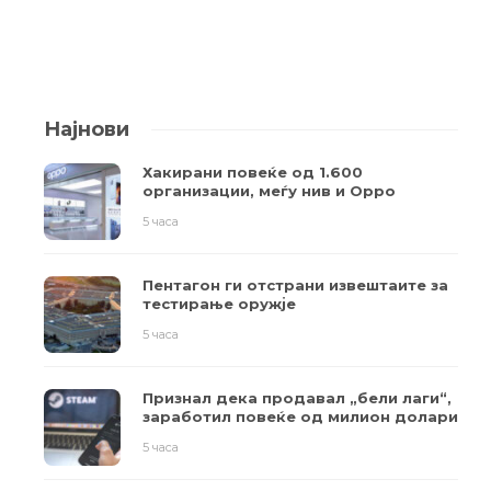
Најнови
Хакирани повеќе од 1.600
организации, меѓу нив и Oppo
5 часа
Пентагон ги отстрани извештаите за
тестирање оружје
5 часа
Признал дека продавал „бели лаги“,
заработил повеќе од милион долари
5 часа