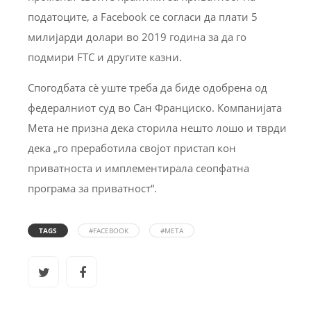
податоците, а Facebook се согласи да плати 5
милијарди долари во 2019 година за да го
подмири FTC и другите казни.
Спогодбата сè уште треба да биде одобрена од
федералниот суд во Сан Франциско. Компанијата
Мета не призна дека сторила нешто лошо и тврди
дека „го преработила својот пристап кон
приватноста и имплементирала сеопфатна
програма за приватност“.
TAGS
#FACEBOOK
#META