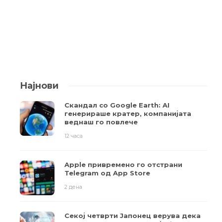
Најнови
Скандал со Google Earth: AI
генерираше кратер, компанијата
веднаш го повлече
12 часа
Apple привремено го отстрани
Telegram од App Store
2 дена
Секој четврти Јапонец верува дека