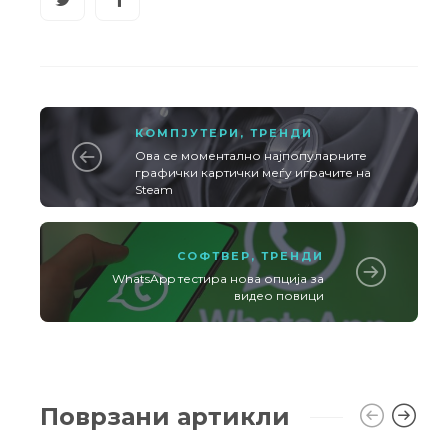
КОМПЈУТЕРИ
,
ТРЕНДИ
Ова се моментално најпопуларните
графички картички меѓу играчите на
Steam
СОФТВЕР
,
ТРЕНДИ
WhatsApp тестира нова опција за
видео повици
Поврзани артикли