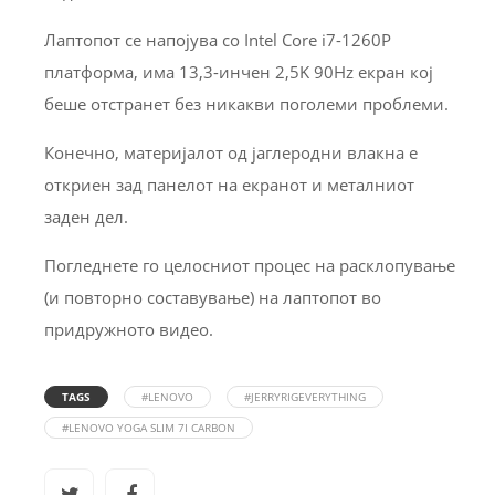
Лаптопот се напојува со Intel Core i7-1260P
платформа, има 13,3-инчен 2,5K 90Hz екран кој
беше отстранет без никакви поголеми проблеми.
Конечно, материјалот од јаглеродни влакна е
откриен зад панелот на екранот и металниот
заден дел.
Погледнете го целосниот процес на расклопување
(и повторно составување) на лаптопот во
придружното видео.
TAGS
#LENOVO
#JERRYRIGEVERYTHING
#LENOVO YOGA SLIM 7I CARBON