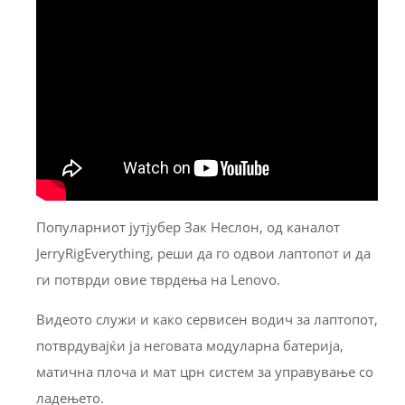
Популарниот јутјубер Зак Неслон, од каналот
JerryRigEverything, реши да го одвои лаптопот и да
ги потврди овие тврдења на Lenovo.
Видеото служи и како сервисен водич за лаптопот,
потврдувајќи ја неговата модуларна батерија,
матична плоча и мат црн систем за управување со
ладењето.