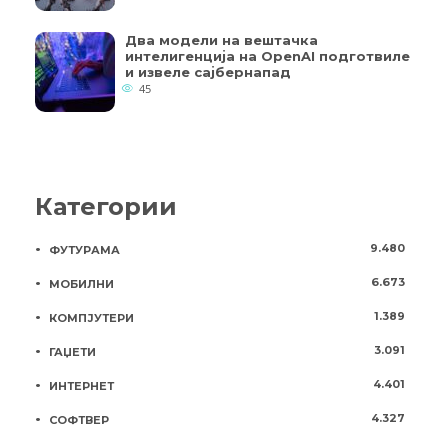
Два модели на вештачка
интелигенција на OpenAI подготвиле
и извеле сајбернапад
45
Категории
9.480
ФУТУРАМА
6.673
МОБИЛНИ
1.389
КОМПЈУТЕРИ
3.091
ГАЏЕТИ
4.401
ИНТЕРНЕТ
4.327
СОФТВЕР