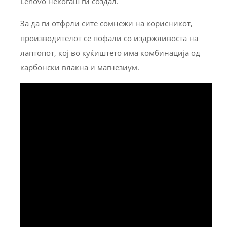
Lenovo некогаш ги создал.
За да ги отфрли сите сомнежи на корисникот,
производителот се пофали со издржливоста на
лаптопот, кој во куќиштето има комбинација од
карбонски влакна и магнезиум.