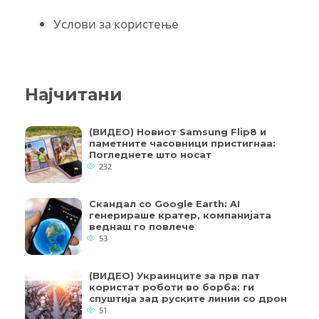
Услови за користење
Најчитани
(ВИДЕО) Новиот Samsung Flip8 и
паметните часовници пристигнаа:
Погледнете што носат
232
Скандал со Google Earth: AI
генерираше кратер, компанијата
веднаш го повлече
53
(ВИДЕО) Украинците за прв пат
користат роботи во борба: ги
спуштија зад руските линии со дрон
51