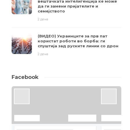
вештачката интелигенција ќе може
да ги замени пријателите и
семејството
2 дена
(ВИДЕО) Украинците за прв пат
користат роботи во борба: ги
спуштија зад руските линии со дрон
2 дена
Facebook