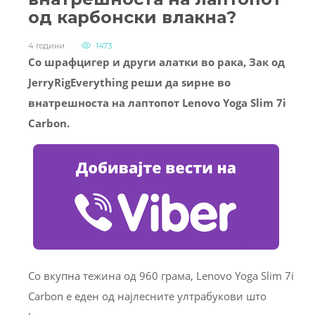
од карбонски влакна?
4 години
1473
Со шрафцигер и други алатки во рака, Зак од
JerryRigEverything реши да ѕирне во
внатрешноста на лаптопот Lenovo Yoga Slim 7i
Carbon.
Со вкупна тежина од 960 грама, Lenovo Yoga Slim 7i
Carbon е еден од најлесните ултрабукови што