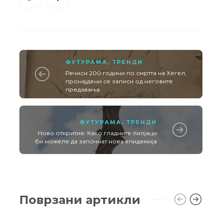
ФУТУРАМА
,
ТРЕНДИ
Речиси 200 години по смртта на Хегел,
пронајдени се записи од неговите
предавања
ФУТУРАМА
,
ТРЕНДИ
Ново откритие: Како гладните лилјаци
би можеле да започнат нова епидемија
Поврзани артикли