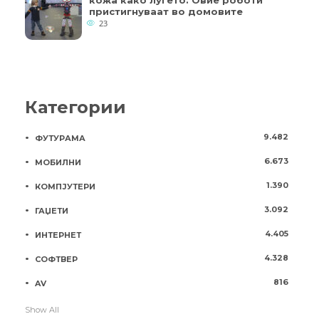
кожа како луѓето: Овие роботи
пристигнуваат во домовите
23
Категории
9.482
ФУТУРАМА
6.673
МОБИЛНИ
1.390
КОМПЈУТЕРИ
3.092
ГАЏЕТИ
4.405
ИНТЕРНЕТ
4.328
СОФТВЕР
816
AV
Show All