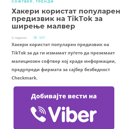
СОФТВЕР
,
ТРЕНДИ
Хакери користат популарен
предизвик на TikTok за
ширење малвер
4 години
1017
Хакери користат популарен предизвик на
TikTok за да ги измамат луѓето да преземаат
малициозен софтвер кој краде информации,
предупреди фирмата за сајбер безбедност
Checkmark.