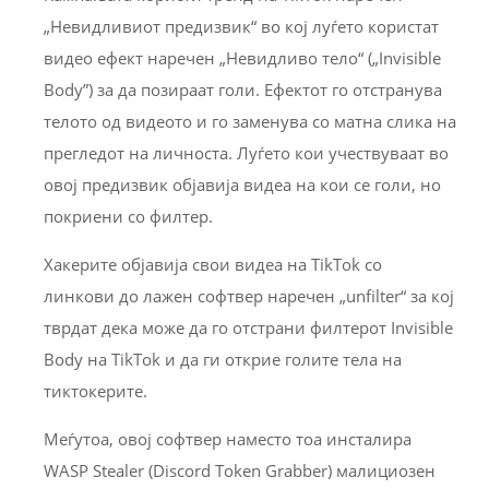
„Невидливиот предизвик“ во кој луѓето користат
видео ефект наречен „Невидливо тело“ („Invisible
Body”) за да позираат голи. Ефектот го отстранува
телото од видеото и го заменува со матна слика на
прегледот на личноста. Луѓето кои учествуваат во
овој предизвик објавија видеа на кои се голи, но
покриени со филтер.
Хакерите објавија свои видеа на TikTok со
линкови до лажен софтвер наречен „unfilter“ за кој
тврдат дека може да го отстрани филтерот Invisible
Body на TikTok и да ги открие голите тела на
тиктокерите.
Меѓутоа, овој софтвер наместо тоа инсталира
WASP Stealer (Discord Token Grabber) малициозен