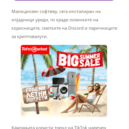
Малициозен софтвер, сега инсталиран на
илјадници уреди, ги краде лозинките на
корисниците, сметките на Discord и паричниците
за криптовалути.
Кампањата користи тренд на TikTok наречен