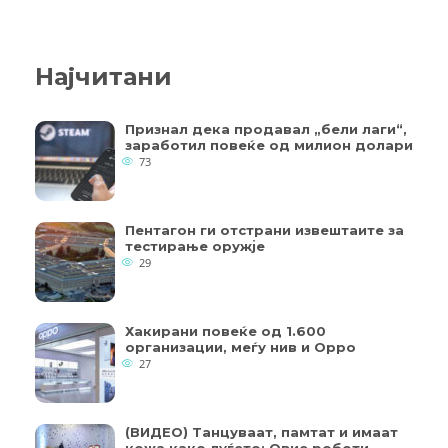
Најчитани
Признал дека продавал „бели лаги“,
заработил повеќе од милион долари
73
Пентагон ги отстрани извештаите за
тестирање оружје
29
Хакирани повеќе од 1.600
организации, меѓу нив и Oppo
27
(ВИДЕО) Танцуваат, памтат и имаат