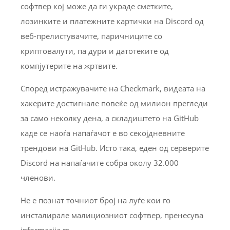
софтвер кој може да ги украде сметките,
лозинките и платежните картички на Discord од
веб-прелистувачите, паричниците со
криптовалути, па дури и датотеките од
компјутерите на жртвите.
Според истражувачите на Checkmark, видеата на
хакерите достигнале повеќе од милион прегледи
за само неколку дена, а складиштето на GitHub
каде се наоѓа напаѓачот е во секојдневните
трендови на GitHub. Исто така, еден од серверите
Discord на напаѓачите собра околу 32.000
членови.
Не е познат точниот број на луѓе кои го
инсталирале малициозниот софтвер, пренесува
informacija.rs.