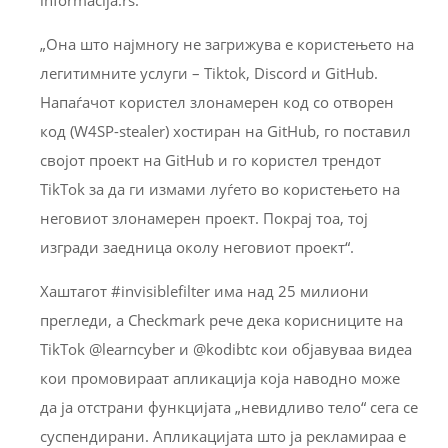
„Она што најмногу не загрижува е користењето на
легитимните услуги – Tiktok, Discord и GitHub.
Напаѓачот користел злонамерен код со отворен
код (W4SP-stealer) хостиран на GitHub, го поставил
својот проект на GitHub и го користел трендот
TikTok за да ги измами луѓето во користењето на
неговиот злонамерен проект. Покрај тоа, тој
изгради заедница околу неговиот проект“.
Хаштагот #invisiblefilter има над 25 милиони
прегледи, а Checkmark рече дека корисниците на
TikTok @learncyber и @kodibtc кои објавуваа видеа
кои промовираат апликација која наводно може
да ја отстрани функцијата „невидливо тело“ сега се
суспендирани. Апликацијата што ја рекламираа е