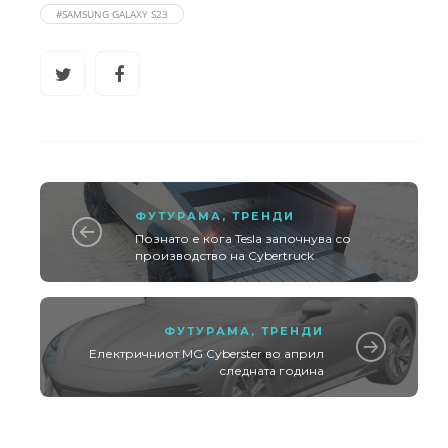
#SAMSUNG GALAXY S23
ФУТУРАМА
,
ТРЕНДИ
Познато е кога Tesla започнува со
производство на Cybertruck
ФУТУРАМА
,
ТРЕНДИ
Електричниот MG Cyberster во април
следната година