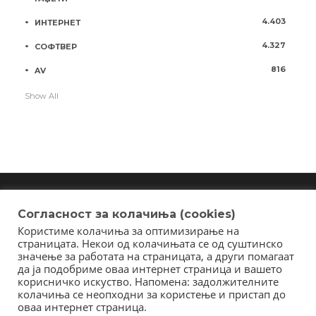
4.403
ИНТЕРНЕТ
4.327
СОФТВЕР
816
AV
Show All
Согласност за колачиња (cookies)
Користиме колачиња за оптимизирање на
Copyright © 2018 - Member of IAB Macedonia
страницата. Некои од колачињата се од суштинско
Member of Clip Media Group / 2017
значење за работата на страницата, а други помагаат
да ја подобриме оваа интернет страница и вашето
корисничко искуство. Напомена: задолжителните
колачиња се неопходни за користење и пристап до
оваа интернет страница.