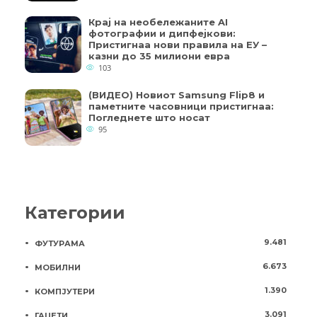
Крај на необележаните AI
фотографии и дипфејкови:
Пристигнаа нови правила на ЕУ –
казни до 35 милиони евра
103
(ВИДЕО) Новиот Samsung Flip8 и
паметните часовници пристигнаа:
Погледнете што носат
95
Категории
9.481
ФУТУРАМА
6.673
МОБИЛНИ
1.390
КОМПЈУТЕРИ
3.091
ГАЏЕТИ