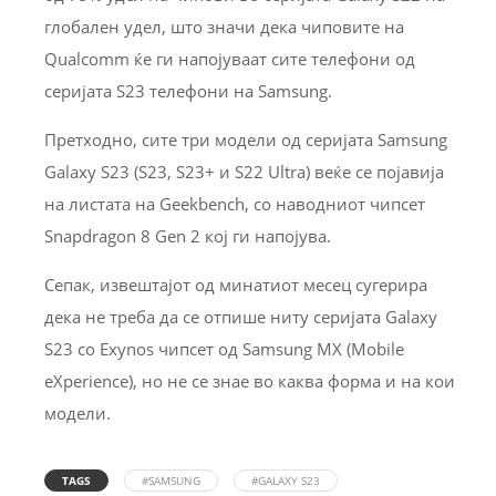
глобален удел, што значи дека чиповите на
Qualcomm ќе ги напојуваат сите телефони од
серијата S23 телефони на Samsung.
Претходно, сите три модели од серијата Samsung
Galaxy S23 (S23, S23+ и S22 Ultra) веќе се појавија
на листата на Geekbench, со наводниот чипсет
Snapdragon 8 Gen 2 кој ги напојува.
Сепак, извештајот од минатиот месец сугерира
дека не треба да се отпише ниту серијата Galaxy
S23 со Exynos чипсет од Samsung MX (Mobile
eXperience), но не се знае во каква форма и на кои
модели.
TAGS
#SAMSUNG
#GALAXY S23