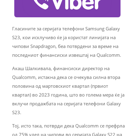
Гласините за серијата телефони Samsung Galaxy
S23, кои исклучиво ќе ја користат линијата на
чипови Snapdragon, беа потврдени за време на
последниот финансиски извештај на Qualcomm.
Акаш Шалкивала, финансиски директор на
Qualcomm, истакна дека се очекува силна втора
половина од мартовскиот квартал (првиот
квартал) во 2023 година, што во голема мера ќе ја
вклучи продажбата на серијата телефони Galaxy
S23.
Тој, исто така, потврди дека Qualcomm се префрла
од 75% удел на чипови во серијата Galaxy S22 на