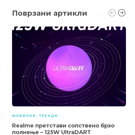
Поврзани артикли
МОБИЛНИ
,
ТРЕНДИ
Realme претстави сопствено брзо
полнење – 125W UltraDART