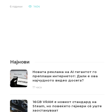
6 години
1404
Најнови
Новата реклама на AI гигантот го
преплаши интернетот: Дали е ова
најчудното видео досега?
17 часа
16GB VRAM е новиот стандард на
Steam, но повеќето гејмери ​​сè уште
заостануваат