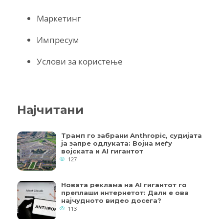
Маркетинг
Импресум
Услови за користење
Најчитани
Трамп го забрани Anthropic, судијата
ја запре одлуката: Војна меѓу
војската и AI гигантот
127
Новата реклама на AI гигантот го
преплаши интернетот: Дали е ова
најчудното видео досега?
113