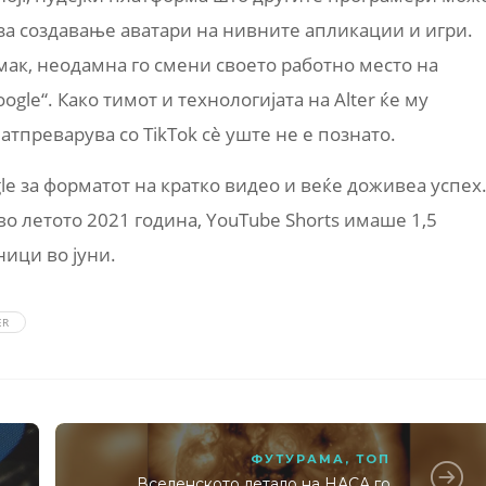
м за создавање аватари на нивните апликации и игри.
имак, неодамна го смени своето работно место на
oogle“. Како тимот и технологијата на Alter ќе му
атпреварува со TikTok сè уште не е познато.
gle за форматот на кратко видео и веќе доживеа успех
о летото 2021 година, YouTube Shorts имаше 1,5
ици во јуни.
ER
ФУТУРАМА
,
ТОП
Вселенското летало на НАСА го