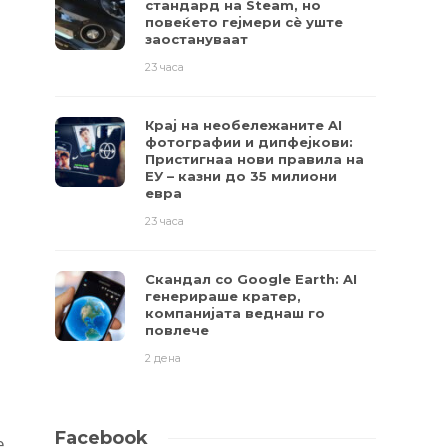
стандард на Steam, но
повеќето гејмери ​​сè уште
заостануваат
23 часа
Крај на необележаните AI
фотографии и дипфејкови:
Пристигнаа нови правила на
ЕУ – казни до 35 милиони
евра
23 часа
Скандал со Google Earth: AI
генерираше кратер,
компанијата веднаш го
повлече
2 дена
Facebook
е