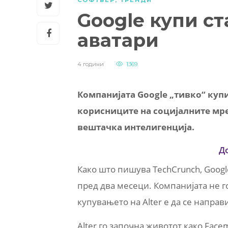
СОФТВЕР
,
ТРЕНДИ
Google купи с
аватари
4 години
1369
Компанијата Google „тивко“ куп
корисниците на социјалните мре
вештачка интелигенција.
Д
Како што пишува TechCrunch, Googl
пред два месеци. Компанијата не го
купувањето на Alter е да се направ
Alter го започна животот како Fac