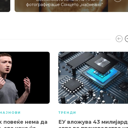
фотографираше Сонцето „насмеано“
НАЈНОВИ
ТРЕНДИ
k повеќе нема да
ЕУ вложува 43 милијард