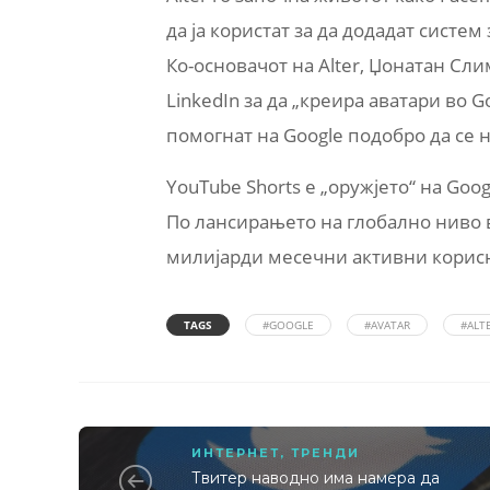
да ја користат за да додадат систе
Ко-основачот на Alter, Џонатан Сл
LinkedIn за да „креира аватари во G
помогнат на Google подобро да се н
YouTube Shorts е „оружјето“ на Goo
По лансирањето на глобално ниво в
милијарди месечни активни корисн
TAGS
#GOOGLE
#AVATAR
#ALT
ИНТЕРНЕТ
,
ТРЕНДИ
Твитер наводно има намера да