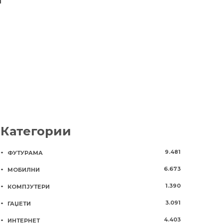
а
план за борба против
очекува па
следењето на
1 година
625
корисниците
3 години
1246
Категории
9.481
ФУТУРАМА
6.673
МОБИЛНИ
1.390
КОМПЈУТЕРИ
3.091
ГАЏЕТИ
4.403
ИНТЕРНЕТ