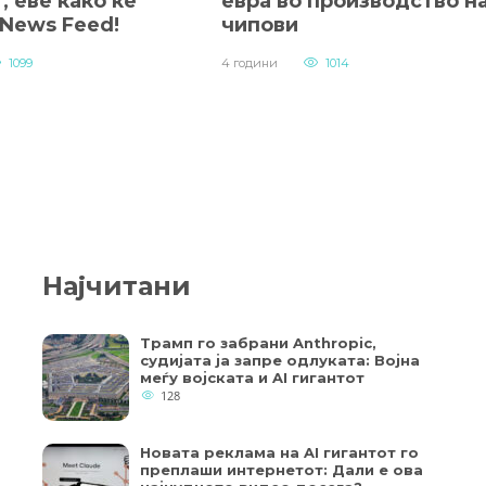
, еве како ќе
евра во производство н
 News Feed!
чипови
1099
4 години
1014
Најчитани
Трамп го забрани Anthropic,
судијата ја запре одлуката: Војна
меѓу војската и AI гигантот
128
Новата реклама на AI гигантот го
преплаши интернетот: Дали е ова