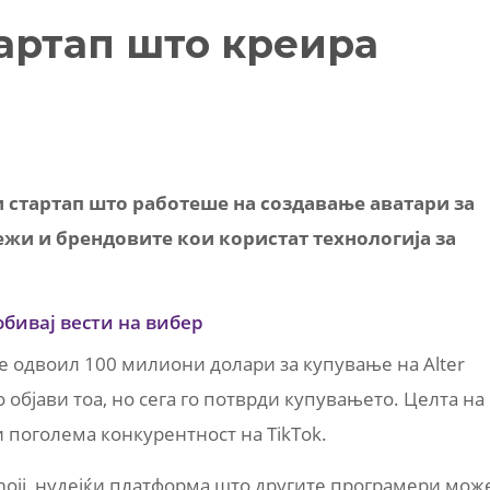
тартап што креира
и стартап што работеше на создавање аватари за
жи и брендовите кои користат технологија за
обивај вести на вибер
e одвоил 100 милиони долари за купување на Alter
 објави тоа, но сега го потврди купувањето. Целта на
и поголема конкурентност на TikTok.
emoji, нудејќи платформа што другите програмери мож