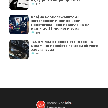
најчудното видео досега?
113
Крај на необележаните AI
фотографии и дипфејкови:
Пристигнаа нови правила на ЕУ –
казни до 35 милиони евра
103
16GB VRAM е новиот стандард на
Steam, но повеќето гејмери ​​сè уште
заостануваат
66