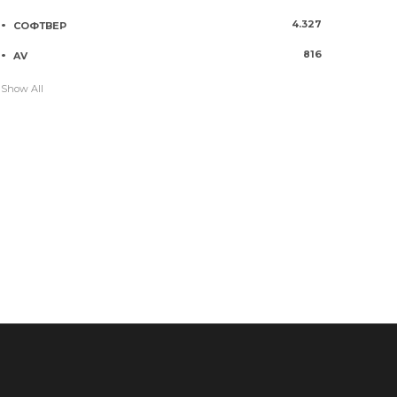
4.327
СОФТВЕР
816
AV
Show All