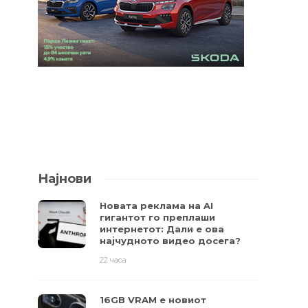
Најнови
Новата реклама на AI
гигантот го преплаши
интернетот: Дали е ова
најчудното видео досега?
22 часа
16GB VRAM е новиот