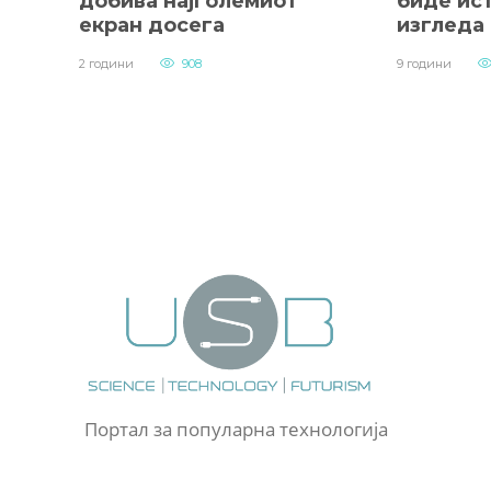
добива најголемиот
биде ист
екран досега
изгледа
2 години
908
9 години
Портал за популарна технологија