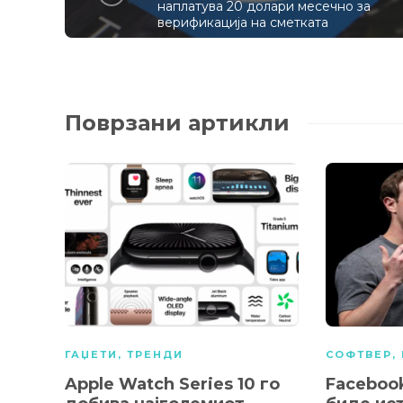
наплатува 20 долари месечно за
верификација на сметката
Поврзани артикли
ГАЏЕТИ
,
ТРЕНДИ
СОФТВЕР
,
Apple Watch Series 10 го
Faceboo