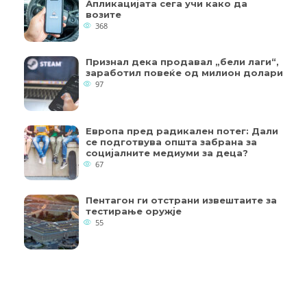
Апликацијата сега учи како да
возите
368
Признал дека продавал „бели лаги“,
заработил повеќе од милион долари
97
Европа пред радикален потег: Дали
се подготвува општа забрана за
социјалните медиуми за деца?
67
Пентагон ги отстрани извештаите за
тестирање оружје
55