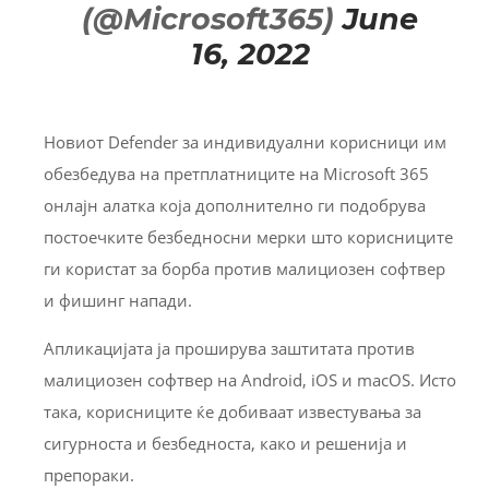
(@Microsoft365)
June
16, 2022
Новиот Defender за индивидуални корисници им
обезбедува на претплатниците на Microsoft 365
онлајн алатка која дополнително ги подобрува
постоечките безбедносни мерки што корисниците
ги користат за борба против малициозен софтвер
и фишинг напади.
Апликацијата ја проширува заштитата против
малициозен софтвер на Android, iOS и macOS. Исто
така, корисниците ќе добиваат известувања за
сигурноста и безбедноста, како и решенија и
препораки.