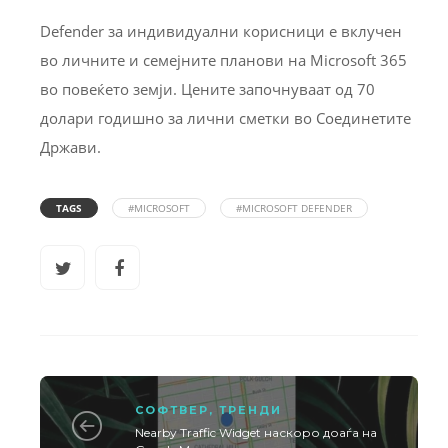
Defender за индивидуални корисници е вклучен
во личните и семејните планови на Microsoft 365
во повеќето земји. Цените започнуваат од 70
долари годишно за лични сметки во Соединетите
Држави.
TAGS
#MICROSOFT
#MICROSOFT DEFENDER
СОФТВЕР
,
ТРЕНДИ
Nearby Traffic Widget наскоро доаѓа на