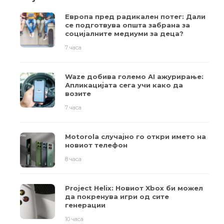
Европа пред радикален потег: Дали
се подготвува општа забрана за
социјалните медиуми за деца?
7 часа
Waze добива големо AI ажурирање:
Апликацијата сега учи како да
возите
7 часа
Motorola случајно го откри името на
новиот телефон
8 часа
Project Helix: Новиот Xbox би можел
да покренува игри од сите
генерации
10 часа