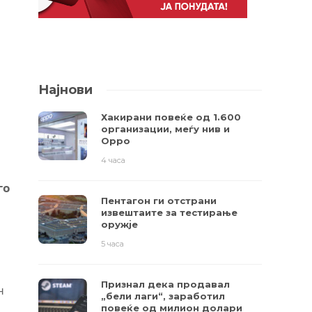
Најнови
Хакирани повеќе од 1.600
организации, меѓу нив и
Oppo
4 часа
го
Пентагон ги отстрани
извештаите за тестирање
оружје
5 часа
Признал дека продавал
н
„бели лаги“, заработил
повеќе од милион долари