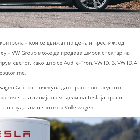
контрола – кои се движат по цена и престиж, од
tley – VW Group може да продава широк спектар на
м светот, како што се Audi e-Tron, VW ID. 3, VW ID.4
estitor.me.
wagen Group се очекува да порасне во следните
граничената линија на модели на Tesla ја прави
а понудата и цените на Volkswagen.