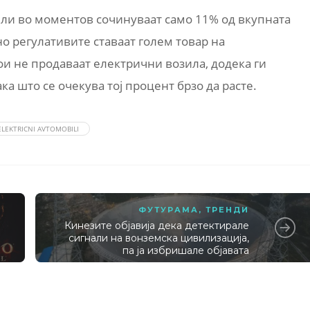
ли во моментов сочинуваат само 11% од вкупната
о регулативите ставаат голем товар на
и не продаваат електрични возила, додека ги
ка што се очекува тој процент брзо да расте.
ELEKTRICNI AVTOMOBILI
ФУТУРАМА
,
ТРЕНДИ
Кинезите објавија дека детектирале
сигнали на вонземска цивилизација,
па ја избришале објавата