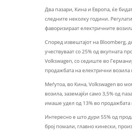
Два пазари, Кина и Европа, ќе бид
следните неколку години. Регулати
фаворизираат електричните возил
Според извештајот на Bloomberg, д
учествуваат со 25% од вкупната пр
Volkswagen, со седиште во Германиј
продажбата на електрични возила 
Меѓутоа, во Кина, Volkswagen во м
возила, заземајќи само 3,5% од паз
имаше удел од 13% во продажбата 
Интересно е што дури 55% од прод
број помали, главно кинески, про