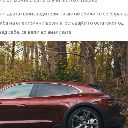
чно би можело да се случи во 2024 година.
ни, двата производители на автомобили ќе се борат з
ба на електрични возила, оставајќи го остатокот од
ад себе, се вели во анализата.