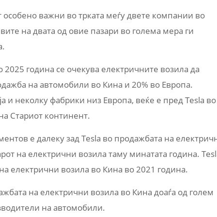
ат особено важни во трката меѓу двете компании во
вите на двата од овие пазари во голема мера ги
а.
о 2025 година се очекува електричните возила да
одажба на автомобили во Кина и 20% во Европа.
а и неколку фабрики низ Европа, веќе е пред Tesla во
на Стариот континент.
оментов е далеку зад Tesla во продажбата на електрич
арот на електрични возила таму минатата година. Tesl
на електрични возила во Кина во 2021 година.
ажбата на електрични возила во Кина доаѓа од голем
изводители на автомобили.