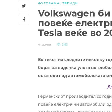
ФУТУРАМА
,
ТРЕНДИ
Volkswagen би
повеќе електр
Tesla веќе во 
4 години
2193
Во текот на следните неколку г
борат за водечка улога во глоба
остатокот од автомобилската инд
Д
Германскиот производител со годи
повеќе електрични автомобили од 