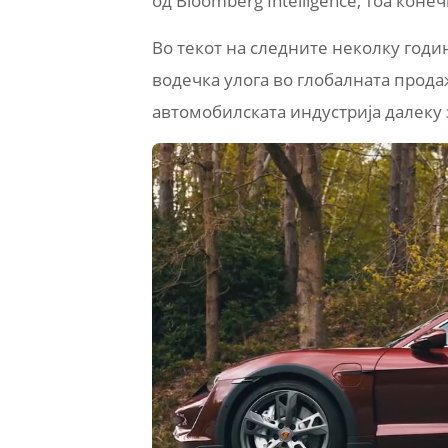
од Bloomberg Intelligence, тоа коне
Во текот на следните неколку годи
водечка улога во глобалната продаж
автомобилската индустрија далеку з