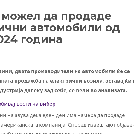
 можел да продаде
ични автомобили од
2024 година
одини, двата производители на автомобили ќе се
лната продажба на електрични возила, оставајќи 
устрија далеку зад себе, се вели во анализата.
обивај вести на вибер
ни најавува дека еден ден има намера да продаде
американската компанија. Според извештајот објаве