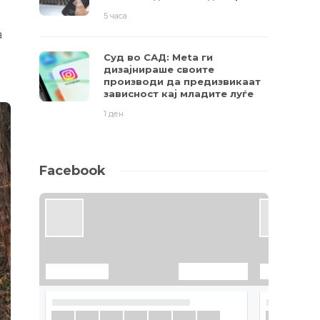
5 часа
а
Суд во САД: Meta ги
дизајнираше своите
производи да предизвикаат
зависност кај младите луѓе
1 ден
Facebook