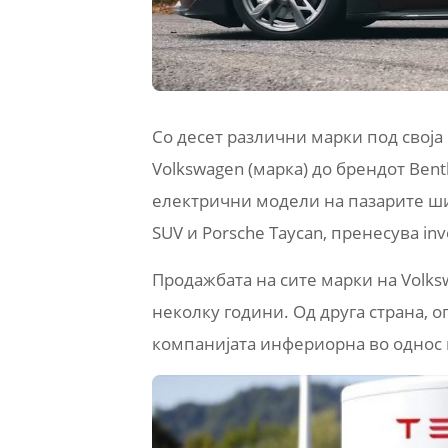
Со десет различни марки под своја 
Volkswagen (марка) до брендот Ben
електрични модели на пазарите ширу
SUV и Porsche Taycan, пренесува inv
Продажбата на сите марки на Volks
неколку години. Од друга страна, о
компанијата инфериорна во однос н