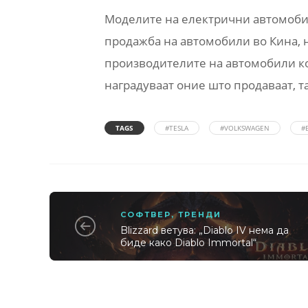
Моделите на електрични автомоби
продажба на автомобили во Кина, н
производителите на автомобили ко
наградуваат оние што продаваат, та
TAGS
#TESLA
#VOLKSWAGEN
#
СОФТВЕР
,
ТРЕНДИ
Blizzard ветува: „Diablo IV нема да
биде како Diablo Immortal“