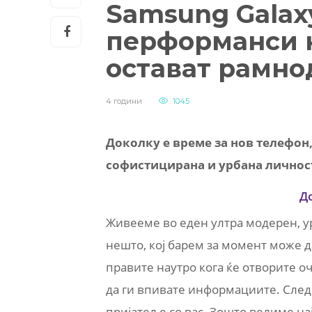
Samsung Galaxy
перформанси к
остават рамн
4 години
1045
Доколку е време за нов телефон,
софистицирана и урбана личност 
Д
Живееме во еден ултра модерен, ур
нешто, кој барем за момент може д
правите наутро кога ќе отворите оч
да ги впивате информациите. Следн
пријател е со вас. Зошто велиме н