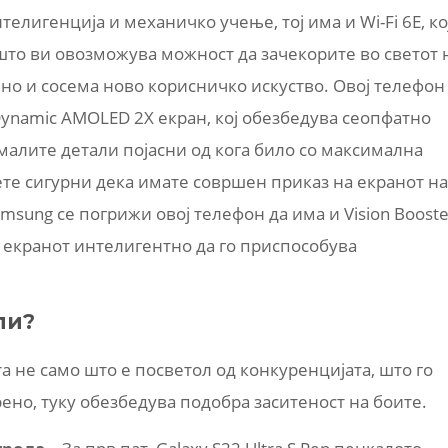
лигенција и механичко учење, тој има и Wi-Fi 6E, ко
о што ви овозможува можност да зачекорите во светот 
но и сосема ново корисничко искуство. Овој телефон
Dynamic AMOLED 2X екран, кој обезбедува сеопфатно
јмалите детали појасни од кога било со максимална
дете сигурни дека имате совршен приказ на екранот на
msung се погрижи овој телефон да има и Vision Booste
а екранот интелигентно да го приспособува
ли?
tra не само што е посветол од конкуренцијата, што го
ено, туку обезбедува подобра заситеност на боите.