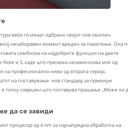
те
тура веќе го имаат одбрано својот нов омилен
и секој незаборавен момент вреден за паметење. Она п
неговата симбиоза на најдобрите функции на двете
 Note и S, каде што презема незаменлива моќ од
е на професионално ниво од втората серија.
атот на поставување нов стандард за премиум
 е толку совршен што поставува прашање „Може ли 
е да се завиди
виот процесор од 4 nm за најнапредна обработка на