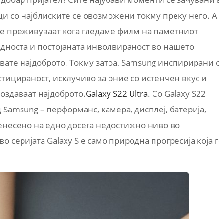
ци со најблиските се овозможени токму преку него. А
се преживуваат кога гледаме филм на паметниот
односта и постојаната инволвираност во нашето
вате најдоброто. Токму затоа, Samsung инспирирани 
тицираност, исклучиво за оние со истенчен вкус и
оздаваат најдоброто.
Galaxy
S22 Ultra
. Со Galaxy S22
д Samsung – перформанс, камера, дисплеј, батерија,
несено на едно досега недостижно ниво во
о серијата Galaxy S е само природна прогресија која г