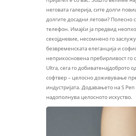
неговата галерија, сите долги пови
долгите досадни летови? Полесно 
телефон
.
Имајќи ја предвид неопх
секојдневие, несомнено го заслужу
безвременската елеганција и софис
неприкосновена пребирливост го с
Ultra, сега го добиватенајдоброто о
софтвер – целосно доживување пре
индустријата. Додавањето на S Pen в
надополнува целосното искуство.