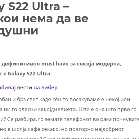
 S22 Ultra –
ои нема да ве
одушни
 дефинитивно must have за секоја модерна,
е Galaxy S22 Ultra.
обивај вести на вибер
бан и брз свет каде сèшто посакуваме е некој или
а ни го олесни секојдневието. Што е она што прво го
и? Се разбира, го земате телефонот во рака почнуват
о е шолја кафе секако, но повторно најдобриот
ајдобар пријател? Сите најубави моменти се зачувани 