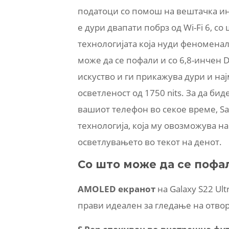
податоци со помош на вештачка инте
е дури двапати побрз од Wi-Fi 6, с
технологијата која нуди феноменал
може да се пофали и со 6,8-инчен 
искуство и ги прикажува дури и на
осветленост од 1750 nits. За да би
вашиот телефон во секое време, Sa
технологија, која му овозможува н
осветлувањето во текот на денот.
Со што може да се пофа
AMOLED
екранот
на Galaxy S22 Ul
прави идеален за гледање на отвор