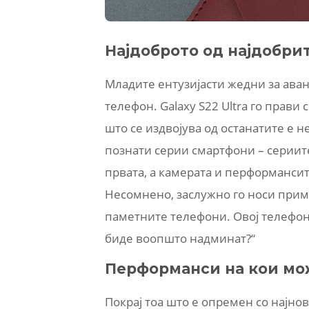
Најдоброто од најдобри
Младите ентузијасти жедни за аван
телефон. Galaxy S22 Ultra го прав
што се издвојува од останатите е 
познати серии смартфони – сериите
првата, а камерата и перформансит
Несомнено, заслужно го носи прим
паметните телефони. Овој телефон
биде воопшто надминат?“
Перформанси на кои мож
Покрај тоа што е опремен со најно