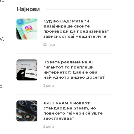
Најнови
Суд во САД: Meta ги
дизајнираше своите
производи да предизвикаат
зависност кај младите луѓе
од
22 часа
Новата реклама на AI
гигантот го преплаши
интернетот: Дали е ова
најчудното видео досега?
о
2 дена
16GB VRAM е новиот
стандард на Steam, но
повеќето гејмери ​​сè уште
заостануваат
2 дена