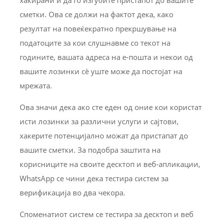
сметки. Ова се должи на фактот дека, како
резултат на повеќекратно прекршување на
податоците за кои слушнавме со текот на
годините, вашата адреса на е-пошта и некои од
вашите лозинки сè уште може да постојат на
мрежата.
Ова значи дека ако сте еден од оние кои користат
исти лозинки за различни услуги и сајтови,
хакерите потенцијално можат да пристапат до
вашите сметки. За подобра заштита на
корисниците на своите десктоп и веб-апликации,
WhatsApp се чини дека тестира систем за
верификација во два чекора.
Споменатиот систем се тестира за десктоп и веб