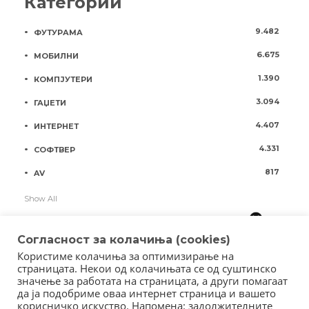
Категории
9.482
ФУТУРАМА
6.675
МОБИЛНИ
1.390
КОМПЈУТЕРИ
3.094
ГАЏЕТИ
4.407
ИНТЕРНЕТ
4.331
СОФТВЕР
817
AV
Show All
Согласност за колачиња (cookies)
Користиме колачиња за оптимизирање на
страницата. Некои од колачињата се од суштинско
значење за работата на страницата, а други помагаат
да ја подобриме оваа интернет страница и вашето
корисничко искуство. Напомена: задолжителните