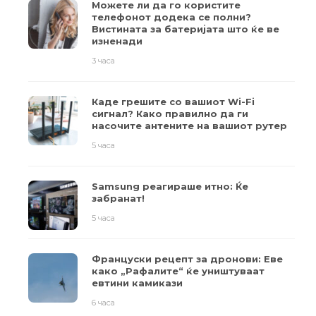
Можете ли да го користите
телефонот додека се полни?
Вистината за батеријата што ќе ве
изненади
3 часа
Каде грешите со вашиот Wi-Fi
сигнал? Како правилно да ги
насочите антените на вашиот рутер
5 часа
Samsung реагираше итно: Ќе
забранат!
5 часа
Француски рецепт за дронови: Еве
како „Рафалите“ ќе уништуваат
евтини камикази
6 часа