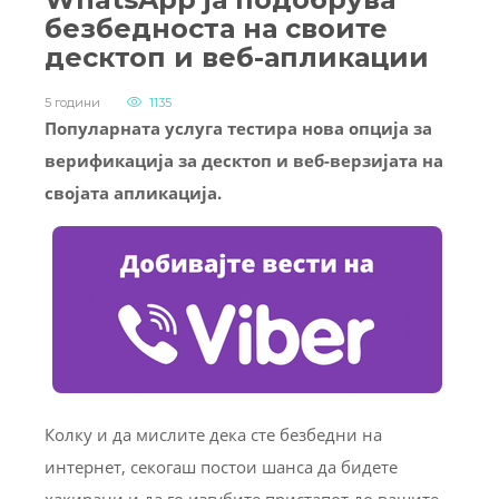
безбедноста на своите
десктоп и веб-апликации
5 години
1135
Популарната услуга тестира нова опција за
верификација за десктоп и веб-верзијата на
својата апликација.
Колку и да мислите дека сте безбедни на
интернет, секогаш постои шанса да бидете
хакирани и да го изгубите пристапот до вашите