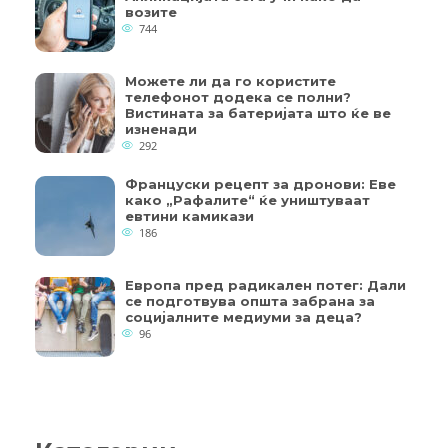
возите
744
Можете ли да го користите
телефонот додека се полни?
Вистината за батеријата што ќе ве
изненади
292
Француски рецепт за дронови: Еве
како „Рафалите“ ќе уништуваат
евтини камикази
186
Европа пред радикален потег: Дали
се подготвува општа забрана за
социјалните медиуми за деца?
96