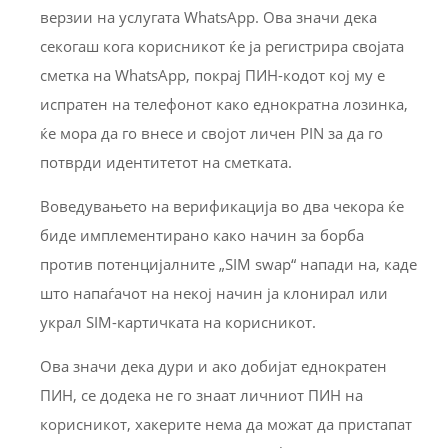
верзии на услугата WhatsApp. Ова значи дека
секогаш кога корисникот ќе ја регистрира својата
сметка на WhatsApp, покрај ПИН-кодот кој му е
испратен на телефонот како еднократна лозинка,
ќе мора да го внесе и својот личен PIN за да го
потврди идентитетот на сметката.
Воведувањето на верификација во два чекора ќе
биде имплементирано како начин за борба
против потенцијалните „SIM swap“ напади на, каде
што напаѓачот на некој начин ја клонирал или
украл SIM-картичката на корисникот.
Ова значи дека дури и ако добијат еднократен
ПИН, се додека не го знаат личниот ПИН на
корисникот, хакерите нема да можат да пристапат