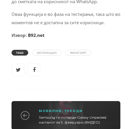
до сметката на корисникот на WhatsApp.
Оваа функција е во фаза на тестирање, така што во
моментов не е достапна за сите корисници.
Извор:
B92.net
TAGS
#АПЛИКАЦИИ
#WHATSAPP
МОБИЛНИ
,
ТРЕНДИ
Samsung го потврди Galaxy Unpacked
настанот за 9. февруари (ВИДЕО)