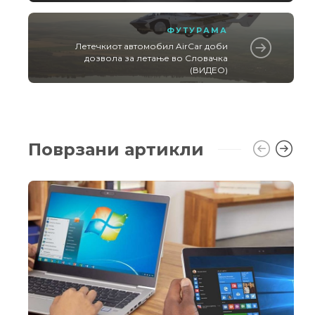
ФУТУРАМА
Летечкиот автомобил AirCar доби
дозвола за летање во Словачка
(ВИДЕО)
Поврзани артикли