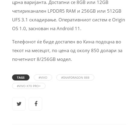
црна варијанта. Достапни се 8GB или 12GB
четириканален LPDDR5 RAM и 256GB или 512GB
UFS 3.1 складирање. Оперативниот систем е Origin
OS 1.0, заснован на Android 11.
Телефонот ќе биде достапен во Кина подоцна во
текот на месецот, по цена од околу 850 долари за
почетниот 8/256GB модел.
TAGS
#VIVO
#SNAPDRAGON 888
#VIVO X70 PRO+