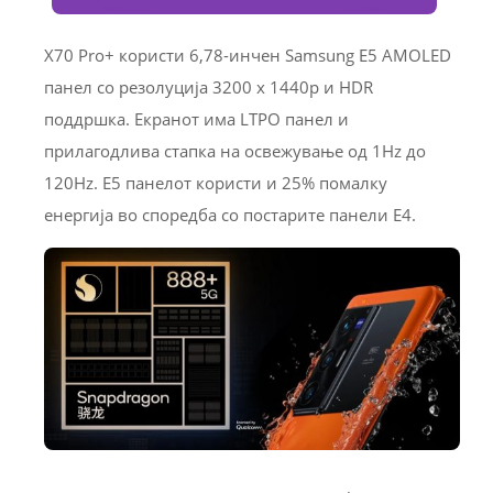
X70 Pro+ користи 6,78-инчен Samsung E5 AMOLED
панел со резолуција 3200 x 1440p и HDR
поддршка. Екранот има LTPO панел и
прилагодлива стапка на освежување од 1Hz до
120Hz. Е5 панелот користи и 25% помалку
енергија во споредба со постарите панели Е4.