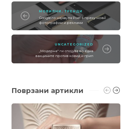
МОБИЛНИ
,
ТРЕНДИ
Google го најавува Pixel 6 преку нови
фотографии и реклами
UNCATEGORIZED
„Модерна“ ги спојува во една
вакцините против ковид и грип
Поврзани артикли