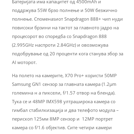
Батеријата има капацитет од 4500mAh и
поддржува 55W брзо полнење и 50W безжично
полнење. Споменаѕиот Snapdragon 888+ чип нуди
повисоки брзини на тактот за главното јадро на
процесорот во споредба со Snapdragon 888
(2.995GHz наспроти 2.84GHz) и овозможува
подобрување од 20 проценти кога станува збор за
AI моторот.
На полето на камерите, X70 Pro+ користи 50MP
Samsung GN1 сензор за главната камера (1.2µm
големина н а пиксели, f/1.57 отвор на бленда).
Тука се и 48MP IMX598 ултраширока камера со
гимбал стабилкизација и два телефото модула –
перископ 125мм 8MP сензор и 12MP портрет
камера со f/1.6 објектив. Сите четири камери