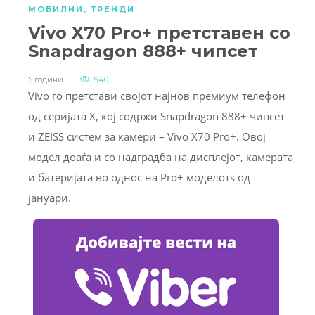
МОБИЛНИ
,
ТРЕНДИ
Vivo X70 Pro+ претставен со
Snapdragon 888+ чипсет
5 години
940
Vivo го претстави својот најнов премиум телефон
од серијата X, кој содржи Snapdragon 888+ чипсет
и ZEISS систем за камери – Vivo X70 Pro+. Овој
модел доаѓа и со надградба на дисплејот, камерата
и батеријата во однос на Pro+ моделотѕ од
јануари.