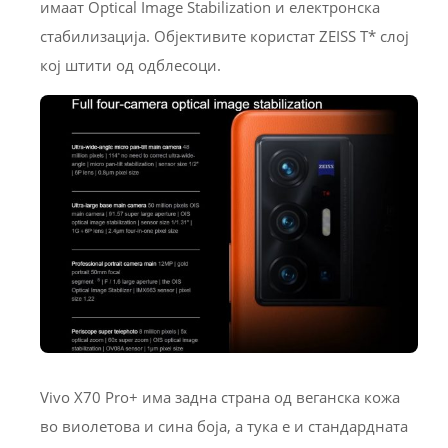
имаат Optical Image Stabilization и електронска
стабилизација. Објективите користат ZEISS T* слој
кој штити од одблесоци.
Vivo X70 Pro+ има задна страна од веганска кожа
во виолетова и сина боја, а тука е и стандардната