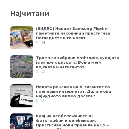
Најчитани
(ВИДЕО) Новиот Samsung Flip8 и
паметните часовници пристигнаа:
Погледнете што носат
198
Трамп го забрани Anthropic, судијата
ја запре одлуката: Војна меѓу
војската и AI гигантот
122
Новата реклама на AI гигантот го
преплаши интернетот: Дали е ова
најчудното видео досега?
110
Крај на необележаните AI
фотографии и дипфејкови:
Пристигнаа нови правила на ЕУ –