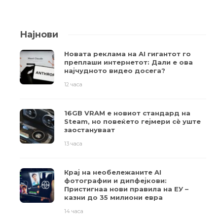
Најнови
Новата реклама на AI гигантот го
преплаши интернетот: Дали е ова
најчудното видео досега?
12 часа
16GB VRAM е новиот стандард на
Steam, но повеќето гејмери ​​сè уште
заостануваат
13 часа
Крај на необележаните AI
фотографии и дипфејкови:
Пристигнаа нови правила на ЕУ –
казни до 35 милиони евра
14 часа