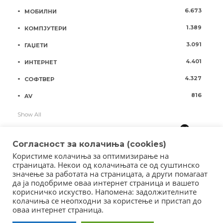
6.673
МОБИЛНИ
1.389
КОМПЈУТЕРИ
3.091
ГАЏЕТИ
4.401
ИНТЕРНЕТ
4.327
СОФТВЕР
816
AV
Show All
Согласност за колачиња (cookies)
Користиме колачиња за оптимизирање на
страницата. Некои од колачињата се од суштинско
значење за работата на страницата, а други помагаат
да ја подобриме оваа интернет страница и вашето
корисничко искуство. Напомена: задолжителните
колачиња се неопходни за користење и пристап до
оваа интернет страница.
Copyright © 2018 - Member of IAB Macedonia