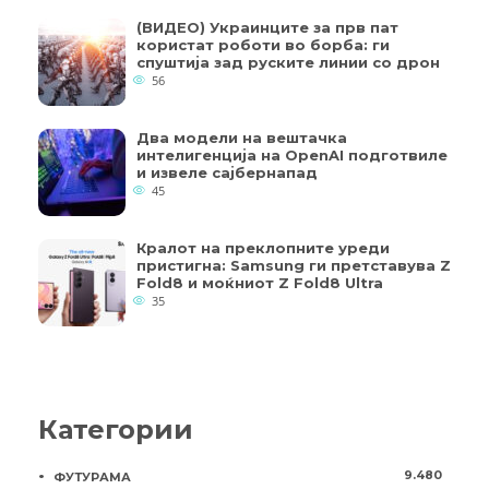
(ВИДЕО) Украинците за прв пат
користат роботи во борба: ги
спуштија зад руските линии со дрон
56
Два модели на вештачка
интелигенција на OpenAI подготвиле
и извеле сајбернапад
45
Кралот на преклопните уреди
пристигна: Samsung ги претставува Z
Fold8 и моќниот Z Fold8 Ultra
35
Категории
9.480
ФУТУРАМА