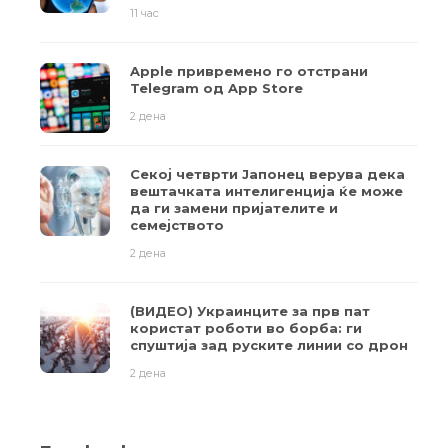
11 час
Apple привремено го отстрани
Telegram од App Store
2 дена
Секој четврти Јапонец верува дека
вештачката интелигенција ќе може
да ги замени пријателите и
семејството
2 дена
(ВИДЕО) Украинците за прв пат
користат роботи во борба: ги
спуштија зад руските линии со дрон
2 дена