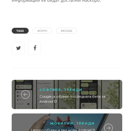
TAGS
#OPPO
#KODAK
СОФТВЕР
,
ТРЕНДИ
Google ја објави последната бета за
Android 12
МОБИЛНИ
,
ТРЕНДИ
Lenovo објави и два нови Android 11