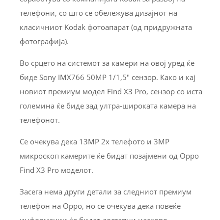
телефони, со што се обележува дизајнот на
класичниот Kodak фотоапарат (од придружната
фотографија).
Во срцето на системот за камери на овој уред ќе
биде Sony IMX766 50MP 1/1,5″ сензор. Како и кај
новиот премиум модел Find X3 Pro, сензор со иста
големина ќе биде зад ултра-широката камера на
телефонот.
Се очекува дека 13MP 2x телефото и 3MP
микроскоп камерите ќе бидат позајмени од Oppo
Find X3 Pro моделот.
Засега нема други детали за следниот премиум
телефон на Oppo, но се очекува дека повеќе
информации ќе бидат достапни наскоро.