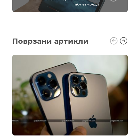
таблет уреди
Поврзани артикли