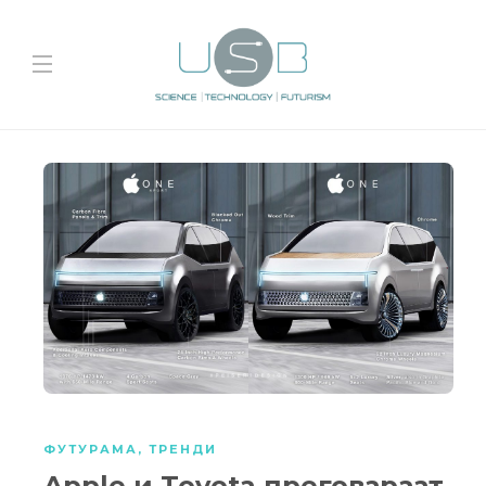
ФУТУРАМА
,
ТРЕНДИ
Apple и Toyota преговараат