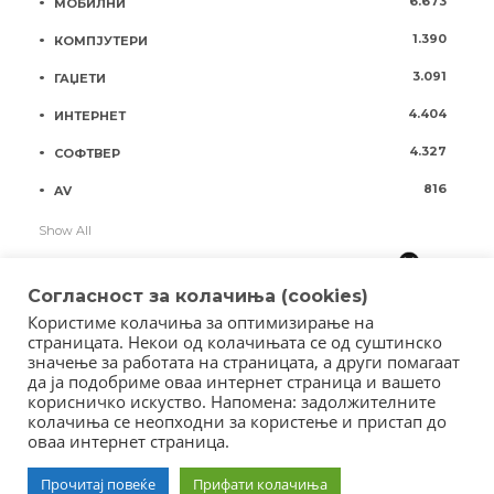
6.673
МОБИЛНИ
1.390
КОМПЈУТЕРИ
3.091
ГАЏЕТИ
4.404
ИНТЕРНЕТ
4.327
СОФТВЕР
816
AV
Show All
Согласност за колачиња (cookies)
Користиме колачиња за оптимизирање на
страницата. Некои од колачињата се од суштинско
значење за работата на страницата, а други помагаат
да ја подобриме оваа интернет страница и вашето
корисничко искуство. Напомена: задолжителните
колачиња се неопходни за користење и пристап до
оваа интернет страница.
Copyright © 2018 - Member of IAB Macedonia
Member of Clip Media Group / 2017
Прочитај повеќе
Прифати колачиња