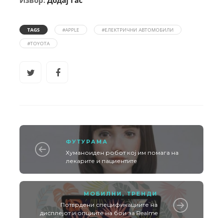
Извор:
Додај Гас
TAGS
#APPLE
#ЕЛЕКТРИЧНИ АВТОМОБИЛИ
#TOYOTA
ФУТУРАМА
Хуманоиден робот кој им помага на
лекарите и пациентите
МОБИЛНИ
,
ТРЕНДИ
Потврдени спецификациите на
дисплејот и опциите на бои за Realme