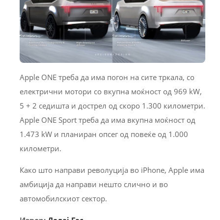
Apple ONE треба да има погон на сите тркала, со
електрични мотори со вкупна моќност од 969 kW,
5 + 2 седишта и дострел од скоро 1.300 километри.
Apple ONE Sport треба да има вкупна моќност од
1.473 kW и планиран опсег од повеќе од 1.000
километри.
Како што направи револуција во iPhone, Apple има
амбиција да направи нешто слично и во
автомобилскиот сектор.