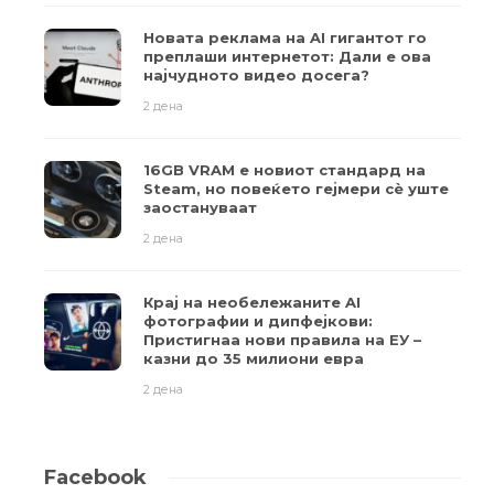
Новата реклама на AI гигантот го
преплаши интернетот: Дали е ова
најчудното видео досега?
2 дена
16GB VRAM е новиот стандард на
Steam, но повеќето гејмери ​​сè уште
заостануваат
2 дена
Крај на необележаните AI
фотографии и дипфејкови:
Пристигнаа нови правила на ЕУ –
казни до 35 милиони евра
2 дена
Facebook