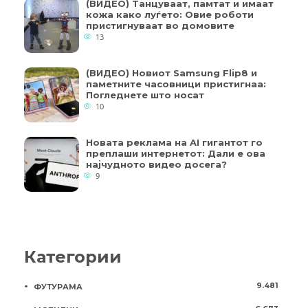
(ВИДЕО) Танцуваат, памтат и имаат
кожа како луѓето: Овие роботи
пристигнуваат во домовите
13
(ВИДЕО) Новиот Samsung Flip8 и
паметните часовници пристигнаа:
Погледнете што носат
10
Новата реклама на AI гигантот го
преплаши интернетот: Дали е ова
најчудното видео досега?
9
Категории
9.481
ФУТУРАМА