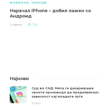
МОБИЛНИ
,
ТРЕНДИ
Нарачал iPhone – добил лажен со
Андроид
3 години
1125
Најнови
Суд во САД: Meta ги дизајнираше
своите производи да предизвикаат
зависност кај младите луѓе
15 часа