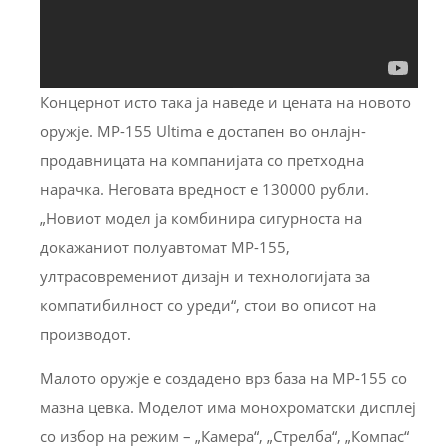
Концернот исто така ја наведе и цената на новото
оружје. MP-155 Ultima е достапен во онлајн-
продавницата на компанијата со претходна
нарачка. Неговата вредност е 130000 рубли.
„Новиот модел ја комбинира сигурноста на
докажаниот полуавтомат MP-155,
ултрасовремениот дизајн и технологијата за
компатибилност со уреди“, стои во описот на
производот.
Малото оружје е создадено врз база на МР-155 со
мазна цевка. Моделот има монохроматски дисплеј
со избор на режим – „Камера“, „Стрелба“, „Компас“