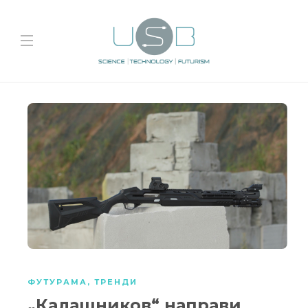
ФУТУРАМА
,
ТРЕНДИ
„Калашников“ направи