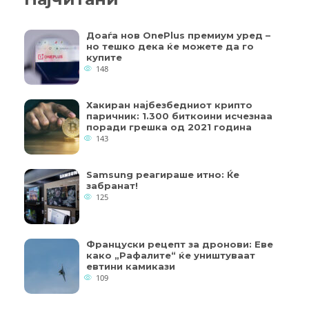
Доаѓа нов OnePlus премиум уред –
но тешко дека ќе можете да го
купите
148
Хакиран најбезбедниот крипто
паричник: 1.300 биткоини исчезнаа
поради грешка од 2021 година
143
Samsung реагираше итно: Ќе
забранат!
125
Француски рецепт за дронови: Еве
како „Рафалите“ ќе уништуваат
евтини камикази
109