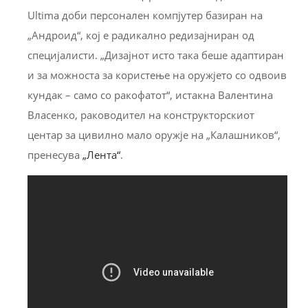
Ultima доби персонален компјутер базиран на
„Андроид“, кој е радикално редизајниран од
специјалисти. „Дизајнот исто така беше адаптиран
и за можноста за користење на оружјето со одвоив
кундак – само со ракофатот“, истакна Валентина
Власенко, раководител на конструкторскиот
центар за цивилно мало оружје на „Калашников“,
пренесува
„Лента“
.