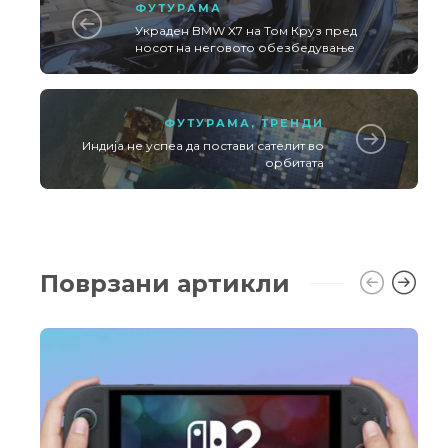
ФУТУРАМА
Украден BMW X7 на Том Круз пред
носот на неговото обезбедување
ФУТУРАМА
,
ТРЕНДИ
Индија не успеа да постави сателит во
орбитата
Поврзани артикли