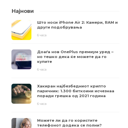
Најнови
Што носи iPhone Air 2: Камери, RAM и
други подобрувања
6 часа
Доаѓа нов OnePlus премиум уред –
но тешко дека ќе можете да го
купите
6 часа
Хакиран најбезбедниот крипто
паричник: 1.300 биткоини исчезнаа
поради грешка од 2021 година
6 часа
Можете ли да го користите
телефонот додека се полни?