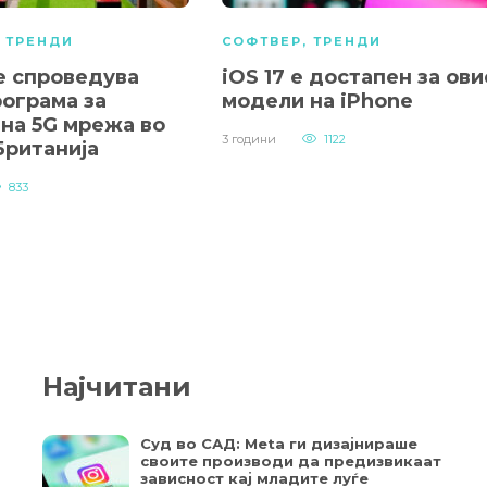
,
ТРЕНДИ
СОФТВЕР
,
ТРЕНДИ
e спроведува
iOS 17 е достапен за ови
рограма за
модели на iPhone
јна 5G мрежа во
3 години
1122
Британија
833
Најчитани
Суд во САД: Meta ги дизајнираше
своите производи да предизвикаат
зависност кај младите луѓе