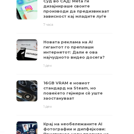
Суд во САД: Meta ги
дизајнираше своите
производи да предизвикаат
зависност кај младите луѓе
7 часа
Новата реклама на AI
гигантот го преплаши
интернетот: Дали е ова
најчудното видео досега?
1 ден
16GB VRAM е новиот
стандард на Steam, но
повеќето гејмери ​​сè уште
заостануваат
1 ден
Крај на необележаните AI
фотографии и дипфејкови: