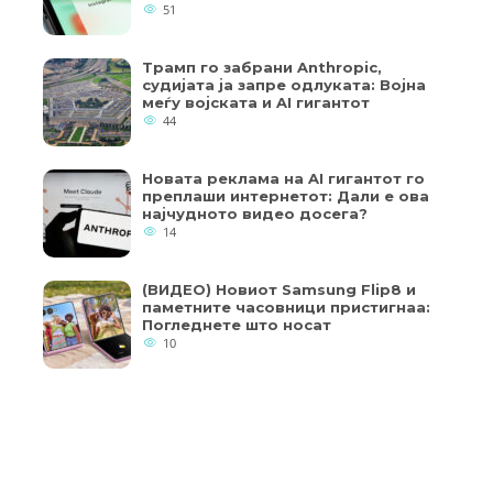
51
Трамп го забрани Anthropic,
судијата ја запре одлуката: Војна
меѓу војската и AI гигантот
44
Новата реклама на AI гигантот го
преплаши интернетот: Дали е ова
најчудното видео досега?
14
(ВИДЕО) Новиот Samsung Flip8 и
паметните часовници пристигнаа:
Погледнете што носат
10