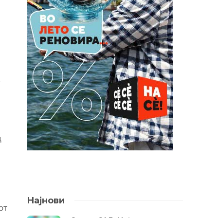
т
д
Најнови
от