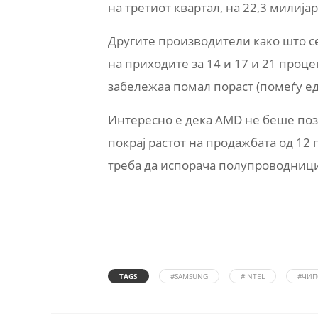
на третиот квартал, на 22,3 милија
Другите производители како што се
на приходите за 14 и 17 и 21 проце
забележаа помал пораст (помеѓу ед
Интересно е дека AMD не беше пози
покрај растот на продажбата од 12 
треба да испорача полупроводници
TAGS
#SAMSUNG
#INTEL
#ЧИП