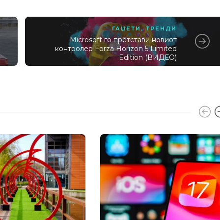
ГАЏЕТИ
,
ТРЕНДИ
Microsoft го претстави новиот
контролер Forza Horizon 5 Limited
Edition (ВИДЕО)