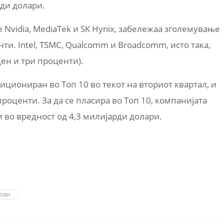
рди долари.
 Nvidia, MediaTek и SK Hynix, забележаа зголемување
нти. Intel, TSMC, Qualcomm и Broadcomm, исто така,
ен и три проценти).
циониран во Топ 10 во текот на вториот квартал, и
проценти. За да се пласира во Топ 10, компанијата
 во вредност од 4,3 милијарди долари.
ОВИ