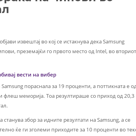
ал
 објави извештај во кој се истакнува дека Samsung
пови, преземајќи го првото место од Intel, во вторио
обивај вести на вибер
Samsung пораснала за 19 проценти, а поттикната е о
и флеш меморија. Тоа резултираше со приход од 20,3
ал.
 станува збор за идните резултати на Samsung, а се
елно ќе ги зголеми приходите за 10 проценти во тек