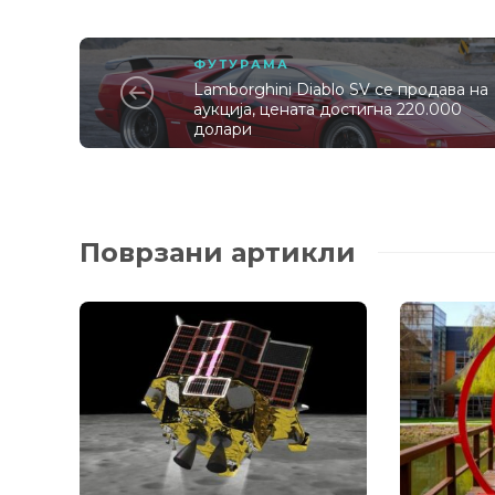
ФУТУРАМА
Lamborghini Diablo SV се продава на
аукција, цената достигна 220.000
долари
Поврзани артикли