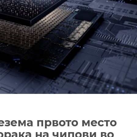
езема првото место
порака на чипови во