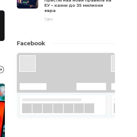
Пристигнаа нови правила на
ЕУ – казни до 35 милиони
евра
1 ден
Facebook