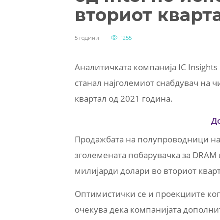
вториот кварт
5 години
1255
Аналитичката компанија IC Insights
станал најголемиот снабдувач на чи
квартал од 2021 година.
Д
Продажбата на полупроводници на 
зголемената побарувачка за DRAM 
милијарди долари во вториот кварт
Оптимистички се и проекциите кога
очекува дека компанијата дополнит