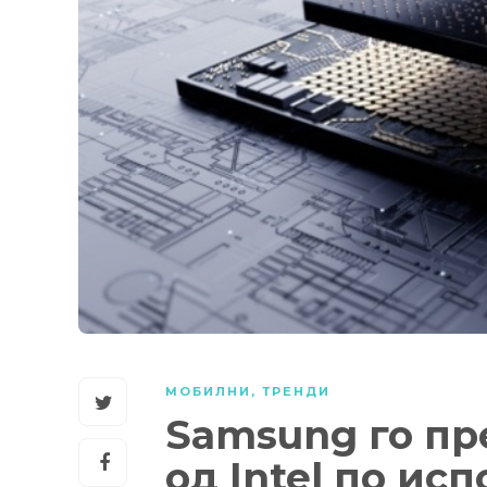
МОБИЛНИ
,
ТРЕНДИ
Samsung го пр
од Intel по ис