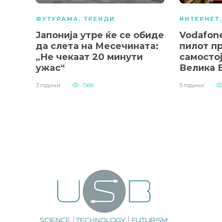
ФУТУРАМА
,
ТРЕНДИ
ИНТЕРНЕТ
Јапонија утре ќе се обиде
Vodafon
да слета на Месечината:
пилот п
„Не чекаат 20 минути
самосто
ужас“
Велика 
3 години
1568
5 години