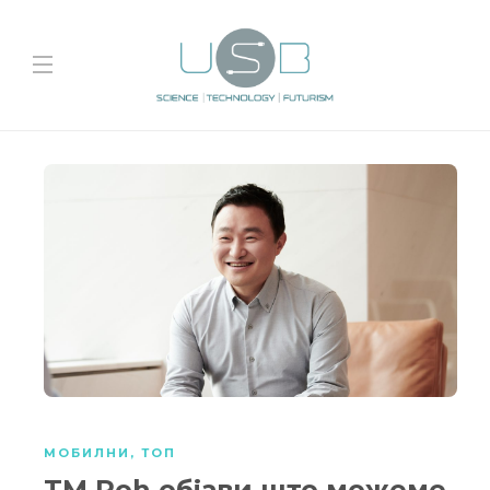
МОБИЛНИ
,
ТОП
TM Roh објави што можеме