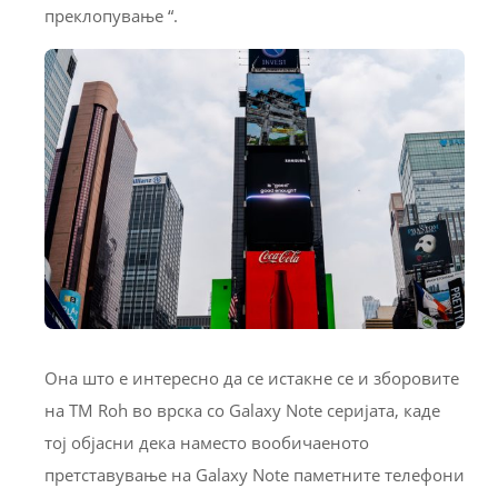
преклопување “.
Она што е интересно да се истакне се и зборовите
на ТМ Roh во врска со Galaxy Note серијата, каде
тој објасни дека наместо вообичаеното
претставување на Galaxy Note паметните телефони