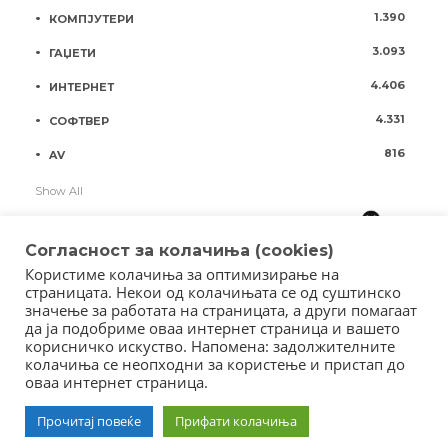
1.390
КОМПЈУТЕРИ
3.093
ГАЏЕТИ
4.406
ИНТЕРНЕТ
4.331
СОФТВЕР
816
AV
Show All
Согласност за колачиња (cookies)
Користиме колачиња за оптимизирање на
страницата. Некои од колачињата се од суштинско
значење за работата на страницата, а други помагаат
да ја подобриме оваа интернет страница и вашето
корисничко искуство. Напомена: задолжителните
колачиња се неопходни за користење и пристап до
оваа интернет страница.
Copyright © 2018 - Member of IAB Macedonia
Member of Clip Media Group / 2017
Прочитај повеќе
Прифати колачиња