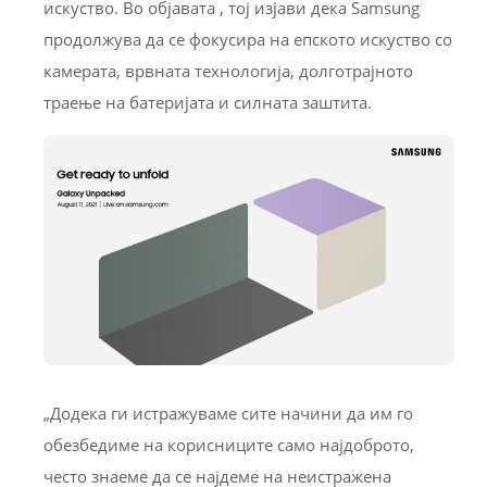
искуство. Во објавата , тој изјави дека Samsung
продолжува да се фокусира на епското искуство со
камерата, врвната технологија, долготрајното
траење на батеријата и силната заштита.
„Додека ги истражуваме сите начини да им го
обезбедиме на корисниците само најдоброто,
често знаеме да се најдеме на неистражена