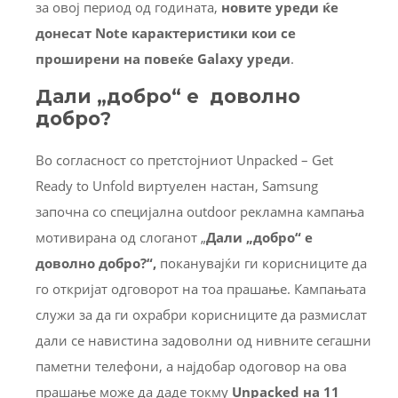
за овој период од годината,
новите уреди ќе
донесат
Note
карактеристики кои се
проширени на повеќе Galaxy уреди
.
Дали
„
добро
“
е
доволно
добро?
Во согласност со претстојниот Unpacked – Get
Ready to Unfold виртуелен настан, Samsung
започна со специјална outdoor рекламна кампања
мотивирана од слоганот „
Дали
„
добро
“ е
доволно добро?“,
поканувајќи ги корисниците да
го откријат одговорот на тоа прашање. Кампањата
служи за да ги охрабри корисниците да размислат
дали се навистина задоволни од нивните сегашни
паметни телефони, а најдобар одоговор на ова
прашање може да даде токму
Unpacked
на
11