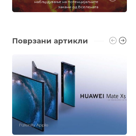
набљудување на потенцијалните
закани од Вселената
Поврзани артикли