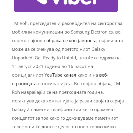
TM Roh, претседател и раководител на секторот за
мобилни комуникации во Samsung Electronics, во
своето најново
обраќање кон јавноста
, најави што
може да се очекува од претстојниот Galaxy
Unpacked: Get Ready to Unfold, што ќе се одржи на
11 август 2021 година во 16 часот на
официјалниот
YouTube канал
какo и на
веб-
страницата
на компанијата. Во својата објава, TM
Roh навраќајќи се на претходната година,
истакнува дека компанијата ја разви својата серија
Galaxy Z паметни телефони кои ќе го променат
концептот за тоа како го доживуваме паметниот
телефон и ќе донесе целосно ново корисничко