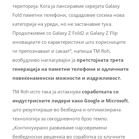
територија. Кога ја лансиравме серијата Galaxy
Fold паметни телефони, создадовме сосема нова
категорија на уреди, но не застанавме тука.
Продолживме со Galaxy Z Fold2 и Galaxy Z Flip
иновациите со карактеристики што корисниците
ги препознаваат и сакаат“, напиша ТМ Roh,
возбудливо нагласувајќи ја
претстојната
трета
генерација на паметни телефони и одличните
повеќенаменски
можности и издржливост.
TM Roh исто така ја истакнува
соработката со
индустриски
те
лидери како Google и Microsoft
,
што резултираше во безбедна и оптимизирана
технологија за секојдневното брзо темпо.
„Континуирано развиваме најсовремени
безбедносни решенија во соработка со клучните