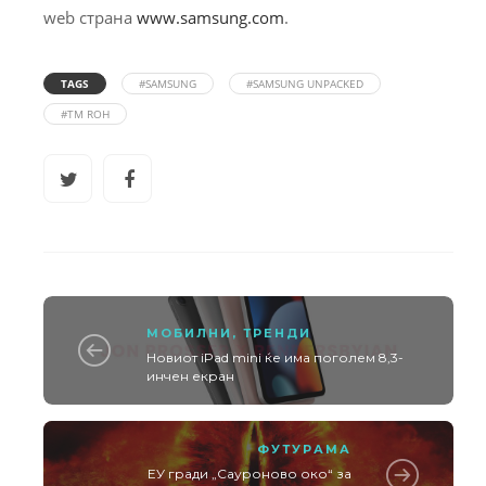
web страна
www.samsung.com
.
TAGS
#SAMSUNG
#SAMSUNG UNPACKED
#TM ROH
МОБИЛНИ
,
ТРЕНДИ
Новиот iPad mini ќе има поголем 8,3-
инчен екран
ФУТУРАМА
ЕУ гради „Сауроново око“ за