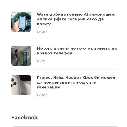
Waze добива големо AI ажурирање:
Апликацијата сега учи како да
возите
10 часа
Motorola случајно го откри името на
новиот телефон
11 час
Project Helix: Новиот Xbox би можел
да покренува игри од сите
генерации
13 часа
Facebook