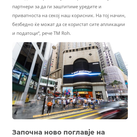
партнери за да ги заштитиме уредите и
приватноста на секој наш корисник. На тој начин,
безбедно ќе можат да се користат сите апликации
и податоци“, рече ТМ Roh.
Започна ново поглавје
н
а