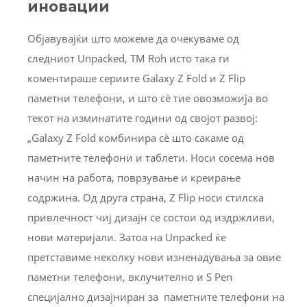
иновации
Објавувајќи што можеме да очекуваме од
следниот Unpacked, TM Roh исто така ги
коментираше сериите Galaxy Z Fold и Z Flip
паметни телефони, и што сѐ тие овозможија во
текот на изминатите години од својот развој:
„Galaxy Z Fold комбинира сè што сакаме од
паметните телефони и таблети. Носи сосема нов
начин на работа, поврзување и креирање
содржина. Од друга страна, Z Flip носи стилска
привлечност чиј дизајн се состои од издржливи,
нови материјали. Затоа на Unpacked ќе
претставиме неколку нови изненадувања за овие
паметни телефони, вклучително и S Pen
специјално дизајниран за паметните телефони на