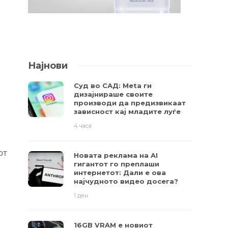
Најнови
Суд во САД: Meta ги
дизајнираше своите
производи да предизвикаат
зависност кај младите луѓе
4 часа
от
Новата реклама на AI
гигантот го преплаши
интернетот: Дали е ова
најчудното видео досега?
1 ден
16GB VRAM е новиот