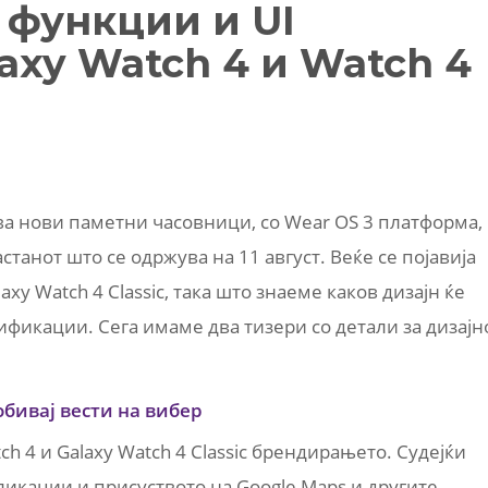
 функции и UI
laxy Watch 4 и Watch 4
ва нови паметни часовници, со Wear OS 3 платформа,
станот што се одржува на 11 август. Веќе се појавија
xy Watch 4 Classic, така што знаеме каков дизајн ќе
ификации. Сега имаме два тизери со детали за дизајн
обивај вести на вибер
ch 4 и Galaxy Watch 4 Classic брендирањето. Судејќи
ликации и присуството на Google Maps и другите