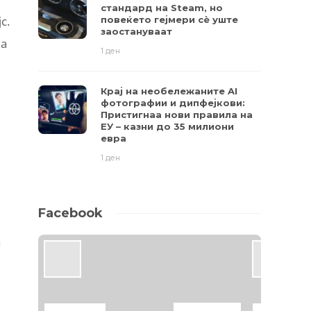
стандард на Steam, но
с.
повеќето гејмери ​​сè уште
заостануваат
на
1 ден
Крај на необележаните AI
фотографии и дипфејкови:
Пристигнаа нови правила на
ЕУ – казни до 35 милиони
евра
1 ден
Facebook
а