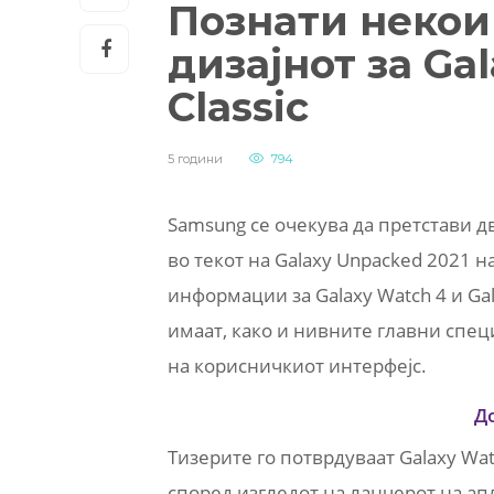
Познати некои
дизајнот за Ga
Classic
5 години
794
Samsung се очекува да претстави д
во текот на Galaxy Unpacked 2021 на
информации за Galaxy Watch 4 и Gala
имаат, како и нивните главни спец
на корисничкиот интерфејс.
Д
Тизерите го потврдуваат Galaxy Wat
според изгледот на ланчерот на ап