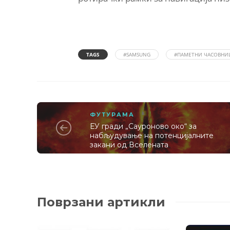
TAGS
#SAMSUNG
#ПАМЕТНИ ЧАСОВНИ
ФУТУРАМА
ЕУ гради „Сауроново око“ за
набљудување на потенцијалните
закани од Вселената
Поврзани артикли