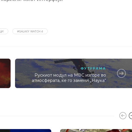
ЦИ
#GALAXY WATCH 4
ФУТУРАМА
Рускиот модул на МВС изгоре во
атмосферата, ќе го замени „Наука“