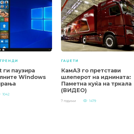
ТРЕНДИ
ГАЏЕТИ
t ги паузира
КамАЗ го претстави
лните Windows
шлеперот на иднината:
ирања
Паметна куќа на тркала
(ВИДЕО)
1042
7 години
1479