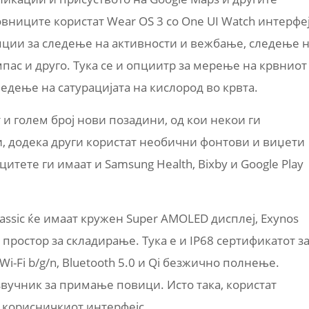
совниците користат Wear OS 3 со One UI Watch интерфеј
ции за следење на активности и вежбање, следење 
мпас и друго. Тука се и опциитр за мерење на крвниот
следење на сатурацијата на кислород во крвта.
и голем број нови позадини, од кои некои ги
 додека други користат необични фонтови и виџети
тете ги имаат и Samsung Health, Bixby и Google Play
lassic ќе имаат кружен Super AMOLED дисплеј, Exynos
простор за складирање. Тука е и IP68 сертификатот з
i-Fi b/g/n, Bluetooth 5.0 и Qi безжично полнење.
вучник за примање повици. Исто така, користат
 корисничкиот интерфејс.