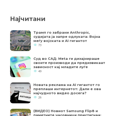
Најчитани
Трамп го забрани Anthropic,
судијата ја запре одлуката: Војна
меѓу војската и AI гигантот
73
Суд во САД: Meta ги дизајнираше
своите производи да предизвикаат
зависност кај младите луѓе
49
Новата реклама на AI гигантот го
преплаши интернетот: Дали е ова
најчудното видео досега?
26
(ВИДЕО) Новиот Samsung Flip8 и
паметните часовници пристигнаа: