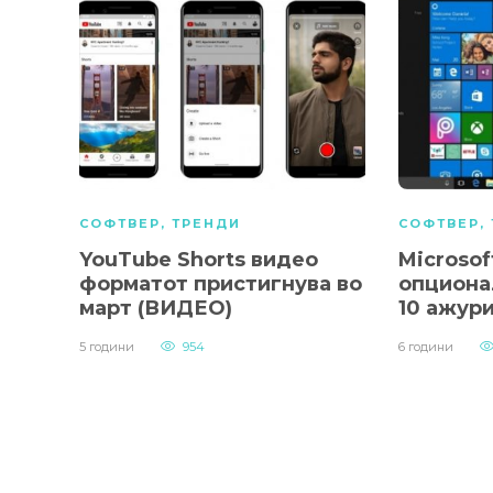
СОФТВЕР
,
ТРЕНДИ
СОФТВЕР
,
YouTube Shorts видео
Microsof
форматот пристигнува во
опциона
март (ВИДЕО)
10 ажур
5 години
954
6 години