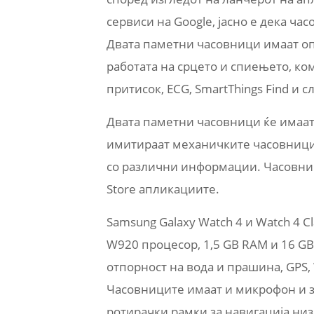
сервиси на Google, јасно е дека ча
Двата паметни часовници имаат оп
работата на срцето и спиењето, ко
притисок, ECG, SmartThings Find и 
Двата паметни часовници ќе имаат 
имитираат механичките часовници,
со различни информации. Часовници
Store апликациите.
Samsung Galaxy Watch 4 и Watch 4 C
W920 процесор, 1,5 GB RAM и 16 GB 
отпорност на вода и прашина, GPS, W
Часовниците имаат и микрофон и з
ротирачки рамки за навигација низ