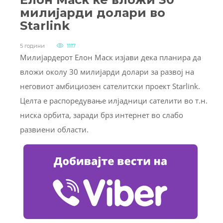
милијарди долари во
Starlink
5 години
1117
Милијардерот Eлон Маск изјави дека планира да
вложи околу 30 милијарди долари за развој на
неговиот амбициозен сателитски проект Starlink.
Целта е распоредување илјадници сателити во т.н.
ниска орбита, заради брз интернет во слабо
развиени области.