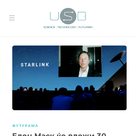
ФУТУРАМА
Елон Маск ќе вложи 30