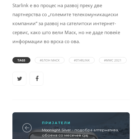
Starlink е во процес на развој преку две
партнерства со „големите телекомуникациски
компании“ за развој на сателитски интернет-
сервис, како што вели Маск, но не даде повеќе
информации во врска со ова.
TAGS
#ЕЛОН МАСК
#STARLINK
#MWC 2021
ПРИЈАТЕЛИ
Moonlight Silver - подобра алтернатива,
обоена со месечев сјај