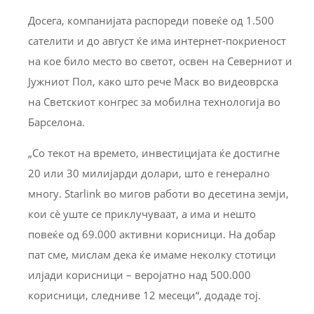
Досега, компанијата распореди повеќе од 1.500
сателити и до август ќе има интернет-покриеност
на кое било место во светот, освен на Северниот и
Јужниот Пол, како што рече Маск во видеоврска
на Светскиот конгрес за мобилна технологија во
Барселона.
„Со текот на времето, инвестицијата ќе достигне
20 или 30 милијарди долари, што е генерално
многу. Starlink во мигов работи во десетина земји,
кои сè уште се приклучуваат, а има и нешто
повеќе од 69.000 активни корисници. На добар
пат сме, мислам дека ќе имаме неколку стотици
илјади корисници – веројатно над 500.000
корисници, следниве 12 месеци“, додаде тој.