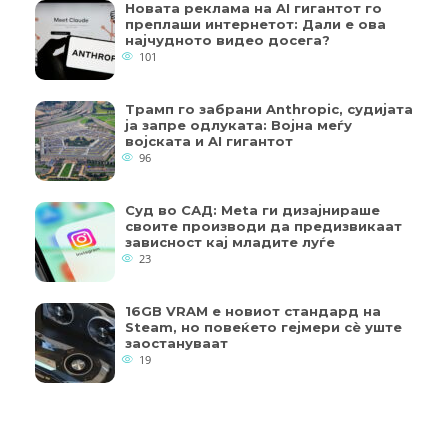
Новата реклама на AI гигантот го
преплаши интернетот: Дали е ова
најчудното видео досега?
101
Трамп го забрани Anthropic, судијата
ја запре одлуката: Војна меѓу
војската и AI гигантот
96
Суд во САД: Meta ги дизајнираше
своите производи да предизвикаат
зависност кај младите луѓе
23
16GB VRAM е новиот стандард на
Steam, но повеќето гејмери ​​сè уште
заостануваат
19