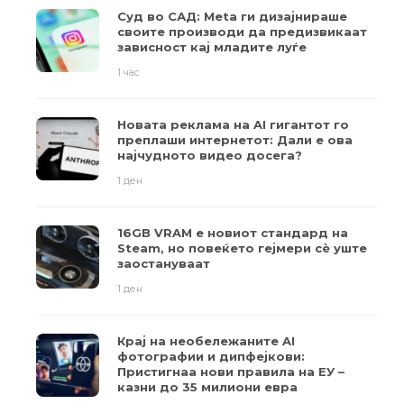
Суд во САД: Meta ги дизајнираше
своите производи да предизвикаат
зависност кај младите луѓе
1 час
Новата реклама на AI гигантот го
преплаши интернетот: Дали е ова
најчудното видео досега?
1 ден
16GB VRAM е новиот стандард на
Steam, но повеќето гејмери ​​сè уште
заостануваат
1 ден
Крај на необележаните AI
фотографии и дипфејкови:
Пристигнаа нови правила на ЕУ –
казни до 35 милиони евра