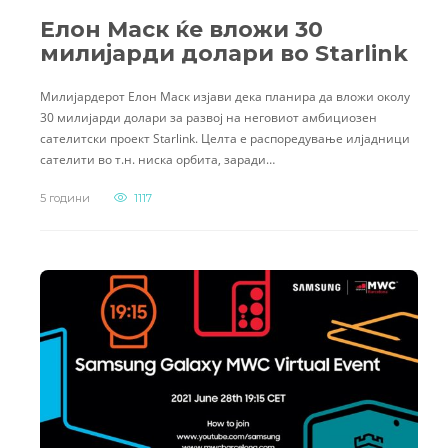
Елон Маск ќе вложи 30
милијарди долари во Starlink
Милијардерот Eлон Маск изјави дека планира да вложи околу
30 милијарди долари за развој на неговиот амбициозен
сателитски проект Starlink. Целта е распоредување илјадници
сателити во т.н. ниска орбита, заради…
5 години
1117