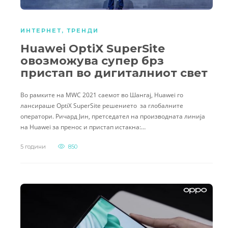
ИНТЕРНЕТ
,
ТРЕНДИ
Huawei OptiX SuperSite
овозможува супер брз
пристап во дигиталниот свет
Во рамките на MWC 2021 саемот во Шангај, Huawei го
лансираше OptiX SuperSite решението за глобалните
оператори. Ричард Јин, претседател на производната линија
на Huawei за пренос и пристап истакна:…
5 години
850