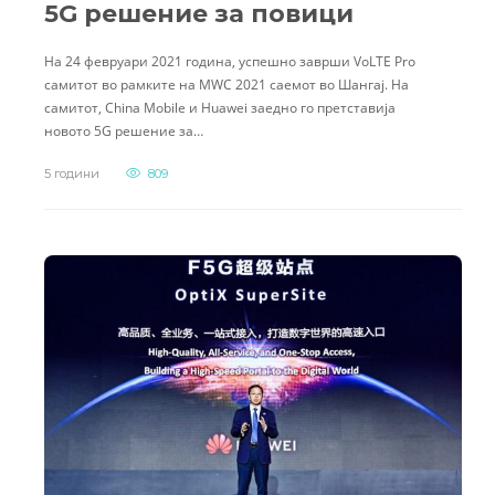
5G решение за повици
На 24 февруари 2021 година, успешно заврши VoLTE Pro
самитот во рамките на MWC 2021 саемот во Шангај. На
самитот, China Mobile и Huawei заедно го претставија
новото 5G решение за…
5 години
809