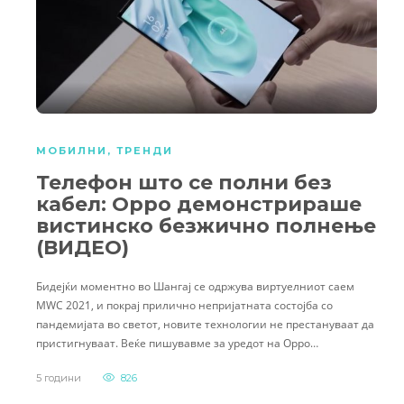
МОБИЛНИ
,
ТРЕНДИ
Телефон што се полни без
кабел: Oppo демонстрираше
вистинско безжично полнење
(ВИДЕО)
Бидејќи моментно во Шангај се одржува виртуелниот саем
MWC 2021, и покрај прилично непријатната состојба со
пандемијата во светот, новите технологии не престануваат да
пристигнуваат. Веќе пишувавме за уредот на Oppo…
5 години
826