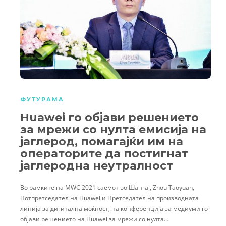
ФУТУРАМА
Huawei го објави решението
за мрежи со нулта емисија на
јаглерод, помагајќи им на
операторите да постигнат
јаглеродна неутралност
Во рамките на MWC 2021 саемот во Шангај, Zhou Taoyuan,
Потпретседател на Huawei и Претседател на производната
линија за дигитална моќност, на конференција за медиуми го
објави решението на Huawei за мрежи со нулта…