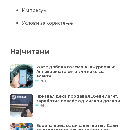
Импресум
Услови за користење
Најчитани
Waze добива големо AI ажурирање:
Апликацијата сега учи како да
возите
260
Признал дека продавал „бели лаги“,
заработил повеќе од милион долари
96
Европа пред радикален потег: Дали
се подготвува општа забрана за