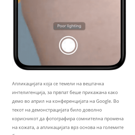
Апликацијата која се темели на вештачка
интелигенција, за првпат беше прикажана како
демо во април на конференцијата на Google. Во
текот на демонстрацијата било доволно
корисникот да фотографира сомнителна промена
на кожата, а апликацијата врз основа на големите