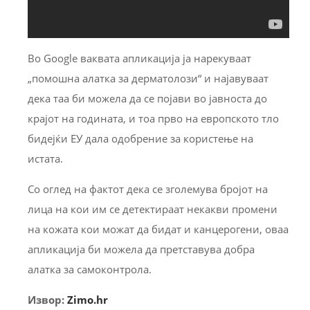
Во Google ваквата апликација ја нарекуваат
„помошна алатка за дерматолози“ и најавуваат
дека таа би можела да се појави во јавноста до
крајот на годината, и тоа прво на европското тло
бидејќи ЕУ дала одобрение за користење на
истата.
Со оглед на фактот дека се зголемува бројот на
лица на кои им се детектираат некакви промени
на кожата кои можат да бидат и канцерогени, оваа
апликација би можела да претставува добра
алатка за самоконтрола.
Извор:
Zimo.hr