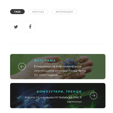
TAGS
#GOOGLE
#АПЛИКАЦИИ
ФУТУРАМА
Епидемија на коронавирус ја
опустошила источна Азија пред
20.000 години
КОМПЈУТЕРИ
,
ТРЕНДИ
Xiaomi го најавува Mi Notebook Pro X
лаптопот