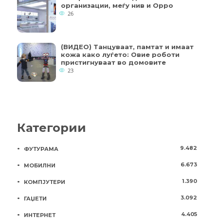
организации, меѓу нив и Oppo
26
(ВИДЕО) Танцуваат, памтат и имаат
кожа како луѓето: Овие роботи
пристигнуваат во домовите
23
Категории
9.482
ФУТУРАМА
6.673
МОБИЛНИ
1.390
КОМПЈУТЕРИ
3.092
ГАЏЕТИ
4.405
ИНТЕРНЕТ