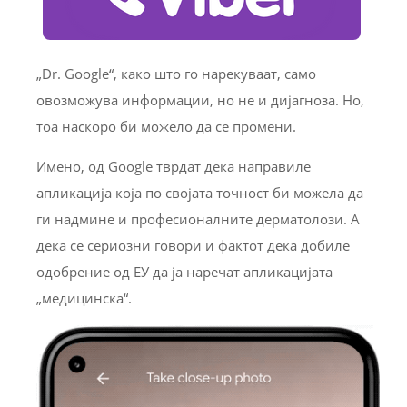
„Dr. Google“, како што го нарекуваат, само
овозможува информации, но не и дијагноза. Но,
тоа наскоро би можело да се промени.
Имено, од Google тврдат дека направиле
апликација која по својата точност би можела да
ги надмине и професионалните дерматолози. А
дека се сериозни говори и фактот дека добиле
одобрение од ЕУ да ја наречат апликацијата
„медицинска“.