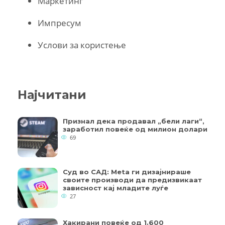
Маркетинг
Импресум
Услови за користење
Најчитани
Признал дека продавал „бели лаги“,
заработил повеќе од милион долари
69
Суд во САД: Meta ги дизајнираше
своите производи да предизвикаат
зависност кај младите луѓе
27
Хакирани повеќе од 1.600