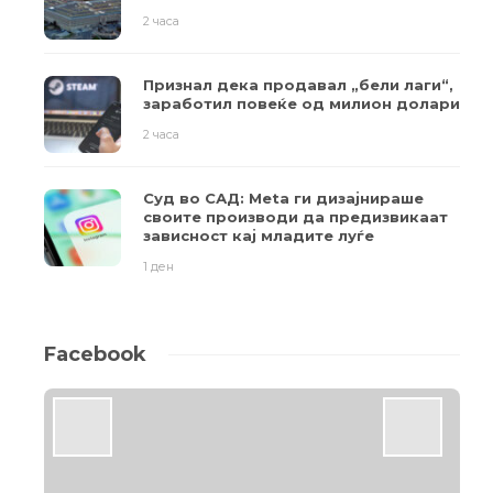
2 часа
Признал дека продавал „бели лаги“,
заработил повеќе од милион долари
2 часа
Суд во САД: Meta ги дизајнираше
своите производи да предизвикаат
зависност кај младите луѓе
1 ден
Facebook