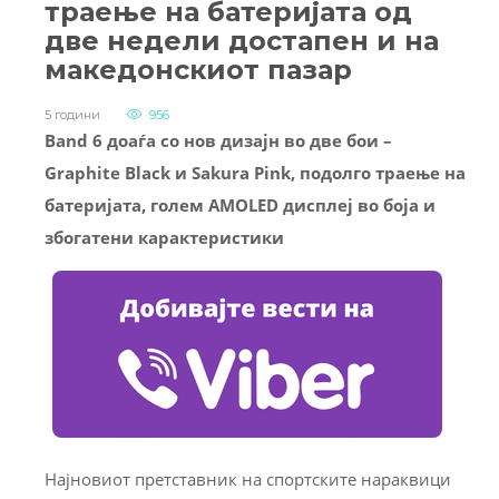
траење на батеријата од
две недели достапен и на
македонскиот пазар
5 години
956
Band 6 доаѓа со нов дизајн во две бои –
Graphite Black и Sakura Pink, подолго траење на
батеријата, голем AMOLED дисплеј во боја и
збогатени карактеристики
Најновиот претставник на спортските нараквици