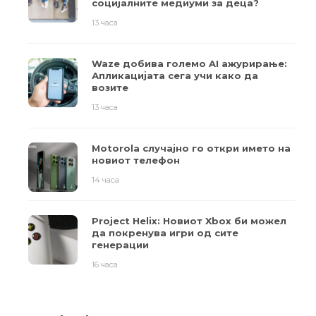
социјалните медиуми за деца?
13 часа
Waze добива големо AI ажурирање:
Апликацијата сега учи како да
возите
13 часа
Motorola случајно го откри името на
новиот телефон
14 часа
Project Helix: Новиот Xbox би можел
да покренува игри од сите
генерации
16 часа