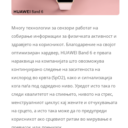
Многу технологии за сензори работат на
собирање информации за физичката активност и
здравјето на корисникот. Благодарение на својот
оптимизиран хардвер, HUAWEI Band 6 е првата
нараквица на компанијата што овозможува
континуирано следење на заситеноста на
кислород во крвта (SpO2), како и сигнализација
кога паѓа под одредено ниво. Уредот исто така го
следи квалитетот на спиењето, нивото на стрес,
менструалниот циклус кај жените и отчукувањата
на срцето, а исто така може да го предупреди
корисникот ако срцевиот ритам во мирување е
превисок или пренизок.