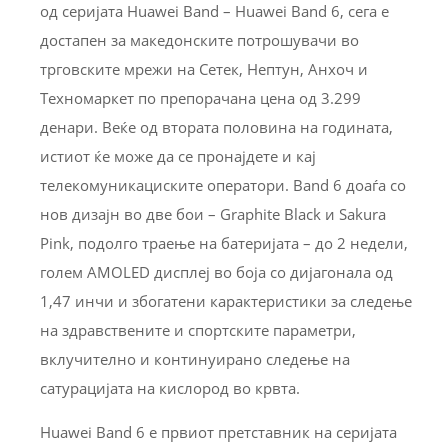
од серијата Huawei Band – Huawei Band 6, сега е
достапен за македонските потрошувачи во
трговските мрежи на Сетек, Нептун, Анхоч и
Техномаркет по препорачана цена од 3.299
денари. Веќе од втората половина на годината,
истиот ќе може да се пронајдете и кај
телекомуникациските оператори. Band 6 доаѓа со
нов дизајн во две бои – Graphite Black и Sakura
Pink, подолго траење на батеријата – до 2 недели,
голем AMOLED дисплеј во боја со дијагонала од
1,47 инчи и збогатени карактеристики за следење
на здравствените и спортските параметри,
вклучително и континуирано следење на
сатурацијата на кислород во крвта.
Huawei Band 6 е првиот претставник на серијата