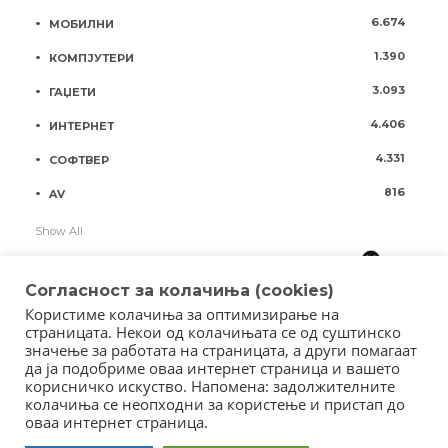
6.674
МОБИЛНИ
1.390
КОМПЈУТЕРИ
3.093
ГАЏЕТИ
4.406
ИНТЕРНЕТ
4.331
СОФТВЕР
816
AV
Show All
Согласност за колачиња (cookies)
Користиме колачиња за оптимизирање на
страницата. Некои од колачињата се од суштинско
значење за работата на страницата, а други помагаат
да ја подобриме оваа интернет страница и вашето
корисничко искуство. Напомена: задолжителните
колачиња се неопходни за користење и пристап до
оваа интернет страница.
Copyright © 2018 - Member of IAB Macedonia