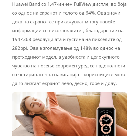
Huawei Band со 1,47-инчен FullView дисплеј во боја
со однос на екранот и телото од 64%. Ова значи
дека на екранот се прикажуваат многу повеќе
информации со висок квалитет, благодарение на
194×368 резолуцијата и густина на пикселите од
282ppi. Ова е зголемување од 148% во однос на
претходниот модел, а удобноста и целокупното
чувство на носење современ уред се надополнети
со четиринасочна навигација – корисниците може
да го лизгаат екранот лево, десно, горе и долу.