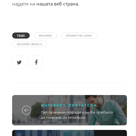
најдете на
нашата веб страна.
TAGS
#HUAWEI
#ПАМЕТНИ АЛКИ
#HUAWEI BAND 6
ИНТЕРНЕТ
,
ПРИЈАТЕЛИ
Пет причини поради кои би требало
да плаќате со телефон