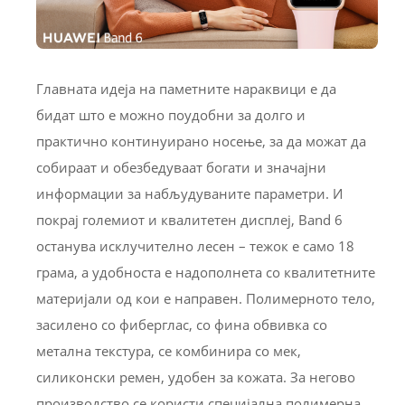
Главната идеја на паметните нараквици е да
бидат што е можно поудобни за долго и
практично континуирано носење, за да можат да
собираат и обезбедуваат богати и значајни
информации за набљудуваните параметри. И
покрај големиот и квалитетен дисплеј, Band 6
останува исклучително лесен – тежок е само 18
грама, а удобноста е надополнета со квалитетните
материјали од кои е направен. Полимерното тело,
засилено со фиберглас, со фина обвивка со
метална текстура, се комбинира со мек,
силиконски ремен, удобен за кожата. За негово
производство се користи специјална полимерна