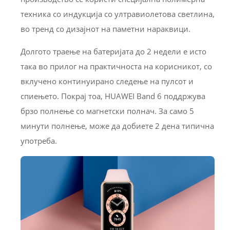
техника со индукција со ултравиолетова светлина,
во тренд со дизајнот на паметни нараквици.
Долгото траење на батеријата до 2 недели е исто
така во прилог на практичноста на корисникот, со
вклучено континуирано следење на пулсот и
спиењето. Покрај тоа, HUAWEI Band 6 поддржува
брзо полнење со магнетски полнач. За само 5
минути полнење, може да добиете 2 дена типична
употреба.