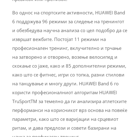
Во однос на спортските активности, HUAWEI Band
6 поддржува 96 режими за следење на тренингот
и обезбедува научна анализа со цел подобро да се
извршат вежбите. Постојат 11 режими на
професионален тренинг, вклучително и трчање
на затворено и отворено, возење велосипед и
скокање со јаже, како и 85 дополнителни режими,
како што се фитнес, игри со топка, разни стилови
на танцување и многу други. HUAWEI Band 6 го
користи професионалниот алгоритам HUAWEI
TruSportTM за темелно да ги анализира атлетските
перформанси на корисникот врз основа на повеќе
параметри, како што се варијации на срцевиот
ритам, и дава предлози и совети базирани на
наука за поефикасен тренинг.