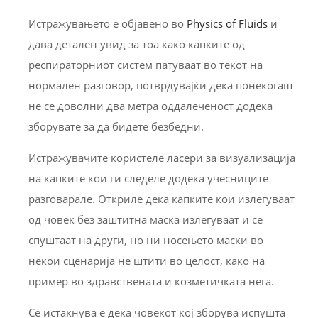
Истражувањето е објавено во
Physics of Fluids
и
дава детален увид за тоа како капките од
респираторниот систем патуваат во текот на
нормален разговор, потврдувајќи дека понекогаш
не се доволни два метра оддалеченост додека
зборувате за да бидете безбедни.
Истражувачите користеле ласери за визуализација
на капките кои ги следеле додека учесниците
разговарале. Откриле дека капките кои излегуваат
од човек без заштитна маска излегуваат и се
спуштаат на други, но ни носењето маски во
некои сценарија не штити во целост, како на
пример во здравствената и козметичката нега.
Се истакнува е дека човекот кој зборува испушта