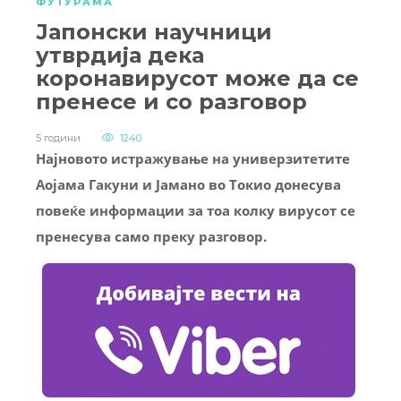
ФУТУРАМА
Јапонски научници
утврдија дека
коронавирусот може да се
пренесе и со разговор
5 години
1240
Најновото истражување на универзитетите
Аојама Гакуни и Јамано во Токио донесува
повеќе информации за тоа колку вирусот се
пренесува само преку разговор.