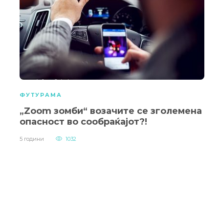
ФУТУРАМА
„Zoom зомби“ возачите се зголемена
опасност во сообраќајот?!
5 години
1032