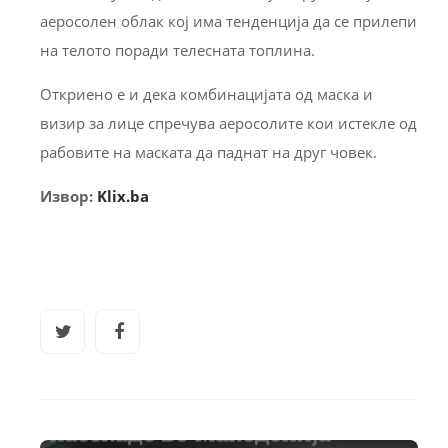
аеросолен облак кој има тенденција да се прилепи
на телото поради телесната топлина.
Откриено е и дека комбинацијата од маска и
визир за лице спречува аеросолите кои истекле од
рабовите на маската да паднат на друг човек.
Извор:
Klix.ba